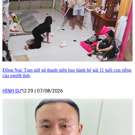
Đồng Nai: Tạm giữ gã thanh niên bạo hành bé gái 11 tuổi con riêng
của người tình
HÌNH SỰ
12:29
|
07/08/2026