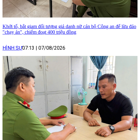
Khởi tố, bắt giam đối tượng giả danh nữ cán bộ Công an để lừa đảo
"chạy án", chiếm đoạt 400 triệu đồng
HÌNH SỰ
07:13
|
07/08/2026