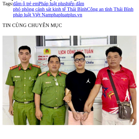
Tags:
dâm ô trẻ em
Pháp luật plus
hiếp dâm
phó phòng cảnh sát kinh tế Thái Bình
Công an tỉnh Thái Bình
pháp luật Việt Nam
phapluatplus.vn
TIN CÙNG CHUYÊN MỤC