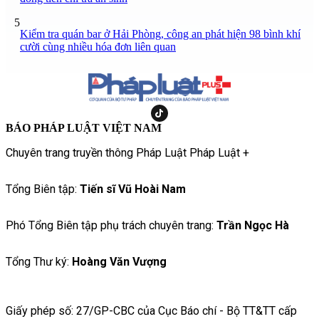
5
Kiểm tra quán bar ở Hải Phòng, công an phát hiện 98 bình khí
cười cùng nhiều hóa đơn liên quan
BÁO PHÁP LUẬT VIỆT NAM
Chuyên trang truyền thông Pháp Luật Pháp Luật +
Tổng Biên tập:
Tiến sĩ Vũ Hoài Nam
Phó Tổng Biên tập phụ trách chuyên trang:
Trần Ngọc Hà
Tổng Thư ký:
Hoàng Văn Vượng
Giấy phép số: 27/GP-CBC của Cục Báo chí - Bộ TT&TT cấp