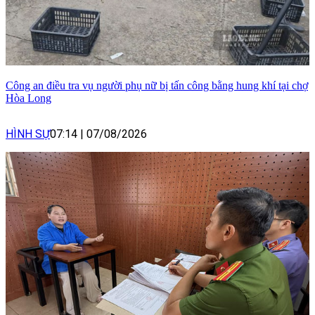
Công an điều tra vụ người phụ nữ bị tấn công bằng hung khí tại chợ
Hòa Long
HÌNH SỰ
07:14
|
07/08/2026