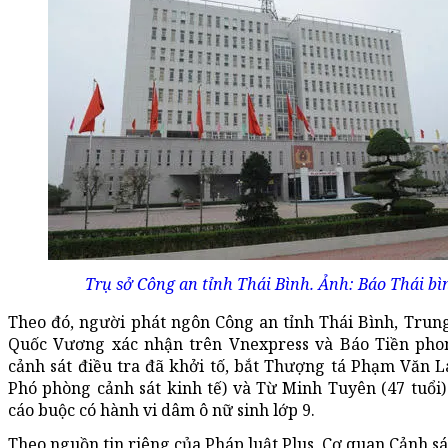
Trụ sở Công an tỉnh Thái Bình. Ảnh: Báo Thái bì
Theo đó, người phát ngôn Công an tỉnh Thái Bình, Trun
Quốc Vương xác nhận trên Vnexpress và Báo Tiền pho
cảnh sát điều tra đã khởi tố, bắt Thượng tá Phạm Văn L
Phó phòng cảnh sát kinh tế) và Từ Minh Tuyên (47 tuổi)
cáo buộc có hành vi dâm ô nữ sinh lớp 9.
Theo nguồn tin riêng của Pháp luật Plus, Cơ quan Cảnh sá