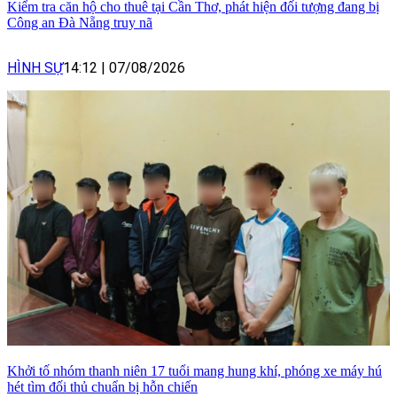
Kiểm tra căn hộ cho thuê tại Cần Thơ, phát hiện đối tượng đang bị
Công an Đà Nẵng truy nã
HÌNH SỰ
14:12
|
07/08/2026
Khởi tố nhóm thanh niên 17 tuổi mang hung khí, phóng xe máy hú
hét tìm đối thủ chuẩn bị hỗn chiến