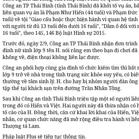
Công an TP Thái Bình (tỉnh Thái Bình) đã khởi tố vụ án, b
liên quan vụ án là Phạm Như Hiển (44 tuổi) và Phạm Đức 
tuổi) về tội "Giao cấu hoặc thực hiện hành vi quan hệ tìn
với người từ đủ 13 tuổi đến dưới 16 tuổi", "Dâm ô đối với
16 tuổi", theo 145, 146 Bộ luật Hình sự 2015.
Trước đó, ngày 2/9, Công an TP Thái Bình nhận đơn trình 
đình nữ sinh lớp 9 tên H. nói rằng em theo bạn đi chơi đ
không về, điện thoại không liên lạc được.
Công an phối hợp cùng gia đình tổ chức kiếm tìm thì bất 
lớp 9 trở về nhà trong tình trạng sức khỏe suy yếu, có biể
thường về tâm sinh lý. H. cho hay bị nhóm người đàn ông
tập thể tại khách sạn trên đường Trần Nhân Tông.
Sau khi Công an tỉnh Thái Bình triệu tập một số người liê
trong đó có Hiển và Việt. Hai người này đã thừa nhận có 
tố cáo của H. Đồng thời, căn cứ khai lời khai của Hiển, Vi
nhân, cơ quan chức năng đã mở rộng điều tra hành vi liê
Thượng tá Lam.
Pháp luật Plus sẽ tiếp tục thông tin.