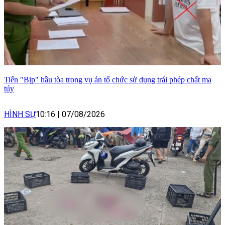
Tiến "Bịp" hầu tòa trong vụ án tổ chức sử dụng trái phép chất ma
túy
HÌNH SỰ
10:16
|
07/08/2026