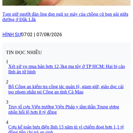
Tạm giữ người đàn ông đạp ngã xe máy của chồng cũ bạn gái giữa
đường ở Đắk Lắk
HÌNH SỰ
07:02
|
07/08/2026
TIN ĐỌC NHIỀU
1
Xét xử vụ mua bán hơn 12,3kg ma túy ở TP HCM: Hai bị cáo
lĩnh án tử hình
2
Bộ Công an kiểm tra công tác quản lý, giam giữ, giáo dục cải
tạo phạm nhân tại Công an tỉnh Cà Mau
3
Truy tố cựu Viện trưởng Viện Pháp y tâm thần Trung ương
nhận hối lộ hơn 8 tỷ đồng
4
Cựu kế toán bưu điện lĩnh 13 năm tù vì chiếm đoạt hơn 1,1 tỷ
đồng tiền chi trả an sinh