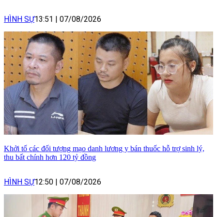
HÌNH SỰ
13:51
|
07/08/2026
Khởi tố các đối tượng mạo danh lương y bán thuốc hỗ trợ sinh lý,
thu bất chính hơn 120 tỷ đồng
HÌNH SỰ
12:50
|
07/08/2026