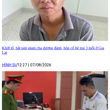
Khởi tố, bắt tạm giam cha dượng đánh, bóp cổ bé trai 3 tuổi ở Gia
Lai
HÌNH SỰ
12:27
|
07/08/2026