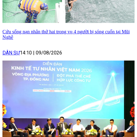
Cứu sống nạn nhân thứ hai trong vụ 4 người bị sóng cuốn tại Mũi
Nghê
DÂN SỰ
14:10
|
09/08/2026