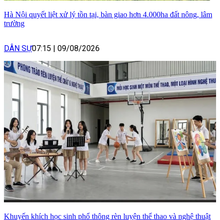
Hà Nội quyết liệt xử lý tồn tại, bàn giao hơn 4.000ha đất nông, lâm
trường
DÂN SỰ
07:15
|
09/08/2026
Khuyến khích học sinh phổ thông rèn luyện thể thao và nghệ thuật