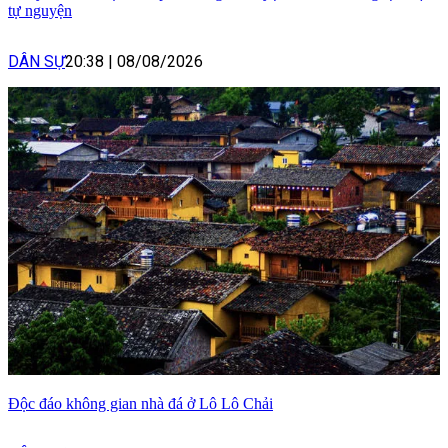
tự nguyện
DÂN SỰ
20:38
|
08/08/2026
Độc đáo không gian nhà đá ở Lô Lô Chải