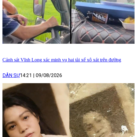
Cảnh sát Vĩnh Long xác minh vụ hai tài xế xô xát trên đường
DÂN SỰ
14:21
|
09/08/2026