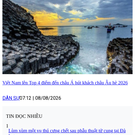
Việt Nam lên Top 4 điểm đến châu Á hút khách châu Âu hè 2026
DÂN SỰ
07:12
|
08/08/2026
TIN ĐỌC NHIỀU
1
Lùm xùm một vụ thú cưng chết sau phẫu thuật tử cung tại Đà