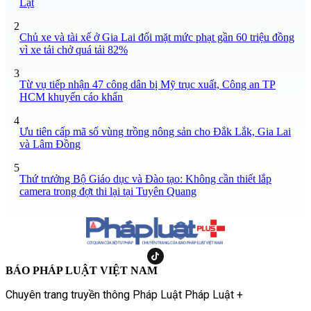
Lạt
2
Chủ xe và tài xế ở Gia Lai đối mặt mức phạt gần 60 triệu đồng
vì xe tải chở quá tải 82%
3
Từ vụ tiếp nhận 47 công dân bị Mỹ trục xuất, Công an TP
HCM khuyến cáo khẩn
4
Ưu tiên cấp mã số vùng trồng nông sản cho Đắk Lắk, Gia Lai
và Lâm Đồng
5
Thứ trưởng Bộ Giáo dục và Đào tạo: Không cần thiết lắp
camera trong đợt thi lại tại Tuyên Quang
BÁO PHÁP LUẬT VIỆT NAM
Chuyên trang truyền thông Pháp Luật Pháp Luật +