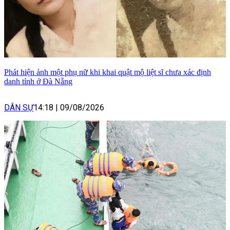
Phát hiện ảnh một phụ nữ khi khai quật mộ liệt sĩ chưa xác định
danh tính ở Đà Nẵng
DÂN SỰ
14:18
|
09/08/2026