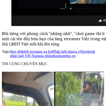
Nổi tiếng với phong cách "nhắng nhít", "chơi game thì ít 
một cái tên đầy hứa hẹn của làng streamer Việt trong v
thủ LMHT Việt mỗi khi lên sóng.
Tags:
theo dõi
khởi my
mang xa hoi
Pháp luật plus
ca sỹ
facebook
pháp luật Việt Nam
gia nhập
phapluatplus.vn
TIN CÙNG CHUYÊN MỤC