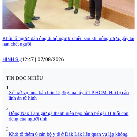
Khởi tố người đàn ông đi bộ ngược chiều sau khi uống rượu, gây tai
nạn chết người
HÌNH SỰ
12:47
|
07/08/2026
TIN ĐỌC NHIỀU
1
Xét xử vụ mua bán hơn 12,3kg ma túy ở TP HCM: Hai bị cáo
lĩnh án tử hình
2
Đồng Nai: Tạm giữ gã thanh niên bạo hành bé gái 11 tuổi con
riêng của người tình
3
Khởi tố thêm 6 cán bộ y tế ở Đắk Lắk liên quan vụ lập khống