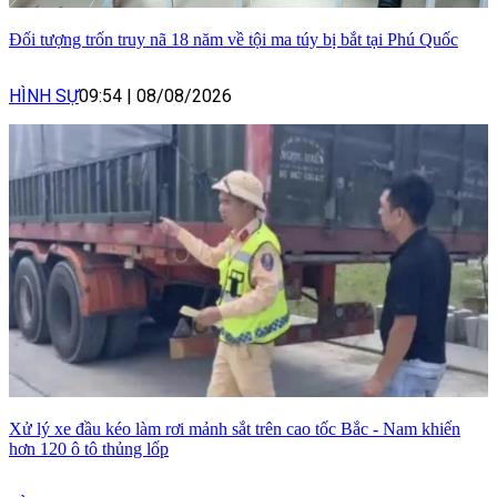
Đối tượng trốn truy nã 18 năm về tội ma túy bị bắt tại Phú Quốc
HÌNH SỰ
09:54
|
08/08/2026
Xử lý xe đầu kéo làm rơi mảnh sắt trên cao tốc Bắc - Nam khiến
hơn 120 ô tô thủng lốp