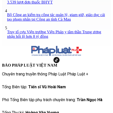
3.539 lượt đơn thuốc BHYT
4
Bộ Công an kiểm tra công tác quản lý, giam giữ, giáo dục cải
tạo phạm nhân tại Công an tỉnh Cà Mau
5
Truy tố cựu Viện trưởng Viện Pháp y tâm thần Trung ương
nhận hối lộ hơn 8 tỷ đồng
BÁO PHÁP LUẬT VIỆT NAM
Chuyên trang truyền thông Pháp Luật Pháp Luật +
Tổng Biên tập:
Tiến sĩ Vũ Hoài Nam
Phó Tổng Biên tập phụ trách chuyên trang:
Trần Ngọc Hà
Tổng Thư ký:
Hoàng Văn Vượng