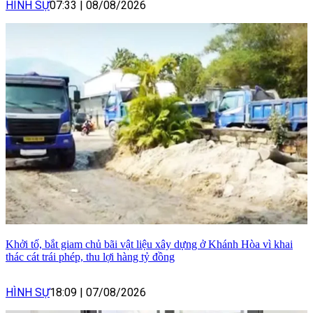
HÌNH SỰ
07:33
|
08/08/2026
Khởi tố, bắt giam chủ bãi vật liệu xây dựng ở Khánh Hòa vì khai
thác cát trái phép, thu lợi hàng tỷ đồng
HÌNH SỰ
18:09
|
07/08/2026