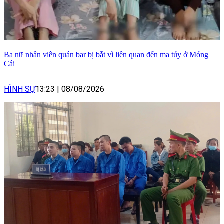
Ba nữ nhân viên quán bar bị bắt vì liên quan đến ma túy ở Móng
Cái
HÌNH SỰ
13:23
|
08/08/2026