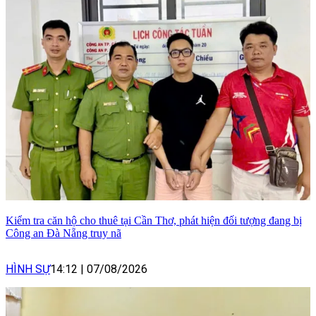
Kiểm tra căn hộ cho thuê tại Cần Thơ, phát hiện đối tượng đang bị
Công an Đà Nẵng truy nã
HÌNH SỰ
14:12
|
07/08/2026