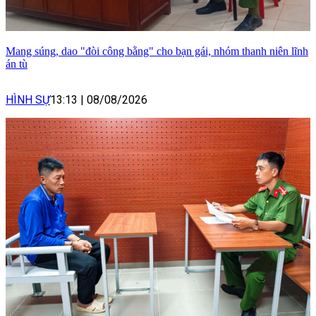
Mang súng, dao "đòi công bằng" cho bạn gái, nhóm thanh niên lĩnh
án tù
HÌNH SỰ
13:13
|
08/08/2026