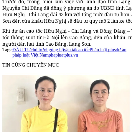
Trước đó, trong buổi làm việc với lãnh đạo tỉnh Lạn
Nguyễn Chí Dũng đã đồng ý phương án do UBND tỉnh Lạng
Hữu Nghị - Chi Lăng dài 43 km với tổng mức đầu tư hơn 7
Sơn đến cửa khẩu Hữu Nghị sẽ đầu tư quy mô 2 làn xe tốc
Khi dự án cao tốc Hữu Nghị - Chi Lăng và Đồng Đăng – 
tốc thông suốt từ Hà Nội lên Cao Bằng, đến cửa khẩu T
người dân hai tỉnh Cao Bằng, Lạng Sơn.
Tags:
ĐẦU TƯ
chủ trương
ủng hộ
vận tải
cao tốc
Pháp luật plus
dự án
pháp luật Việt Nam
phapluatplus.vn
TIN CÙNG CHUYÊN MỤC