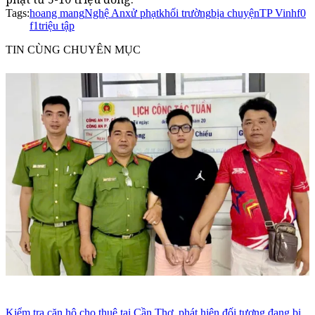
Tags:
hoang mang
Nghệ An
xử phạt
khối trường
bịa chuyện
TP Vinh
f0
f1
triệu tập
TIN CÙNG CHUYÊN MỤC
Kiểm tra căn hộ cho thuê tại Cần Thơ, phát hiện đối tượng đang bị