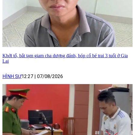
Khởi tố, bắt tạm giam cha dượng đánh, bóp cổ bé trai 3 tuổi ở Gia
Lai
HÌNH SỰ
12:27
|
07/08/2026