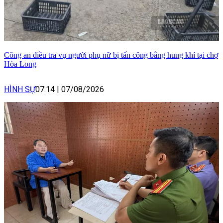
Công an điều tra vụ người phụ nữ bị tấn công bằng hung khí tại chợ
Hòa Long
HÌNH SỰ
07:14
|
07/08/2026