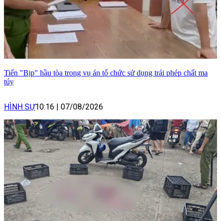
Tiến "Bịp" hầu tòa trong vụ án tổ chức sử dụng trái phép chất ma
túy
HÌNH SỰ
10:16
|
07/08/2026