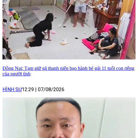
Đồng Nai: Tạm giữ gã thanh niên bạo hành bé gái 11 tuổi con riêng
của người tình
HÌNH SỰ
12:29
|
07/08/2026