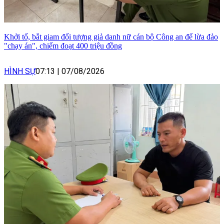
Khởi tố, bắt giam đối tượng giả danh nữ cán bộ Công an để lừa đảo
"chạy án", chiếm đoạt 400 triệu đồng
HÌNH SỰ
07:13
|
07/08/2026