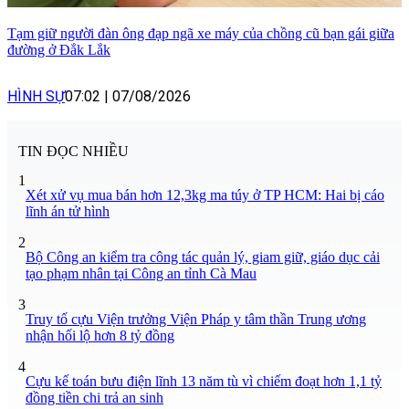
Tạm giữ người đàn ông đạp ngã xe máy của chồng cũ bạn gái giữa
đường ở Đắk Lắk
HÌNH SỰ
07:02
|
07/08/2026
TIN ĐỌC NHIỀU
1
Xét xử vụ mua bán hơn 12,3kg ma túy ở TP HCM: Hai bị cáo
lĩnh án tử hình
2
Bộ Công an kiểm tra công tác quản lý, giam giữ, giáo dục cải
tạo phạm nhân tại Công an tỉnh Cà Mau
3
Truy tố cựu Viện trưởng Viện Pháp y tâm thần Trung ương
nhận hối lộ hơn 8 tỷ đồng
4
Cựu kế toán bưu điện lĩnh 13 năm tù vì chiếm đoạt hơn 1,1 tỷ
đồng tiền chi trả an sinh