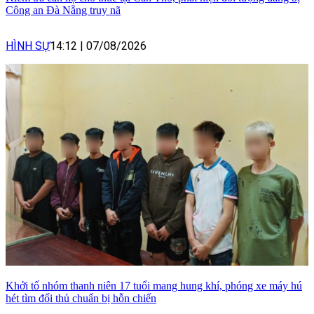
Công an Đà Nẵng truy nã
HÌNH SỰ
14:12
|
07/08/2026
Khởi tố nhóm thanh niên 17 tuổi mang hung khí, phóng xe máy hú
hét tìm đối thủ chuẩn bị hỗn chiến