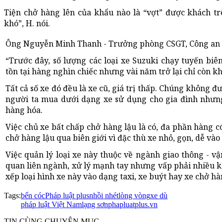
Tiện chở hàng lên của khẩu nào là “vợt” được khách tr
khó”, H. nói.
Ông Nguyễn Minh Thanh - Trưởng phòng CSGT, Công an tỉ
“Trước đây, số lượng các loại xe Suzuki chạy tuyến biên
tồn tại hàng nghìn chiếc nhưng vài năm trở lại chỉ còn k
Tất cả số xe đó đều là xe cũ, giá trị thấp. Chúng không 
người ta mua dưới dạng xe sử dụng cho gia đình nhưn
hàng hóa.
Việc chủ xe bất chấp chở hàng lậu là có, đa phần hàng có
chở hàng lậu qua biên giới vì đặc thù xe nhỏ, gọn, dễ và
Việc quản lý loại xe này thuộc về ngành giao thông - vậ
quan liên ngành, xử lý mạnh tay nhưng vấp phải nhiều k
xếp loại hình xe này vào dạng taxi, xe buýt hay xe chở hà
Tags:
bến cóc
Pháp luật plus
nhồi nhét
lòng vòng
xe dù
pháp luật Việt Nam
lạng sơn
phapluatplus.vn
TIN CÙNG CHUYÊN MỤC