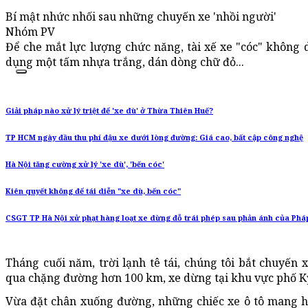
Bí mật nhức nhối sau những chuyến xe 'nhồi người'
Nhóm PV
Để che mắt lực lượng chức năng, tài xế xe "cóc" không d
dụng một tấm nhựa trắng, dán dòng chữ đỏ...
Giải pháp nào xử lý triệt để 'xe dù' ở Thừa Thiên Huế?
TP HCM ngày đầu thu phí đậu xe dưới lòng đường: Giá cao, bất cập công nghệ
Hà Nội tăng cường xử lý 'xe dù', 'bến cóc'
Kiên quyết không để tái diễn "xe dù, bến cóc"
CSGT TP Hà Nội xử phạt hàng loạt xe dừng đỗ trái phép sau phản ánh của Pháp
Tháng cuối năm, trời lạnh tê tái, chúng tôi bắt chuyến 
qua chặng đường hơn 100 km, xe dừng tại khu vực phố K
Vừa đặt chân xuống đường, những chiếc xe ô tô mang hi