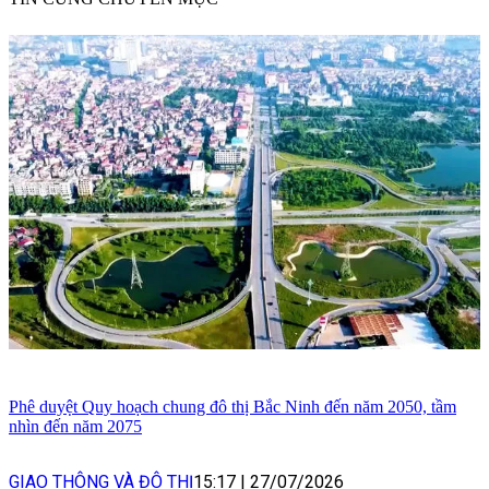
Phê duyệt Quy hoạch chung đô thị Bắc Ninh đến năm 2050, tầm
nhìn đến năm 2075
GIAO THÔNG VÀ ĐÔ THỊ
15:17
|
27/07/2026