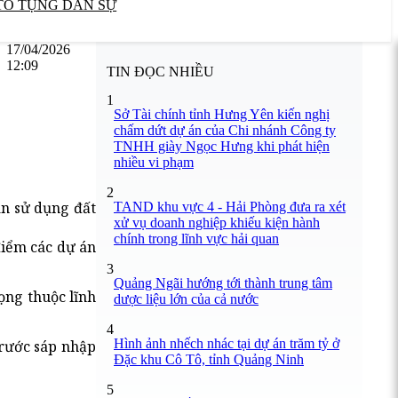
TỐ TỤNG DÂN SỰ
17/04/2026
12:09
TIN ĐỌC NHIỀU
1
Sở Tài chính tỉnh Hưng Yên kiến nghị
chấm dứt dự án của Chi nhánh Công ty
TNHH giày Ngọc Hưng khi phát hiện
nhiều vi phạm
2
án sử dụng đất
TAND khu vực 4 - Hải Phòng đưa ra xét
xử vụ doanh nghiệp khiếu kiện hành
chính trong lĩnh vực hải quan
điểm các dự án
3
Quảng Ngãi hướng tới thành trung tâm
ọng thuộc lĩnh
dược liệu lớn của cả nước
4
Hình ảnh nhếch nhác tại dự án trăm tỷ ở
trước sáp nhập
Đặc khu Cô Tô, tỉnh Quảng Ninh
5