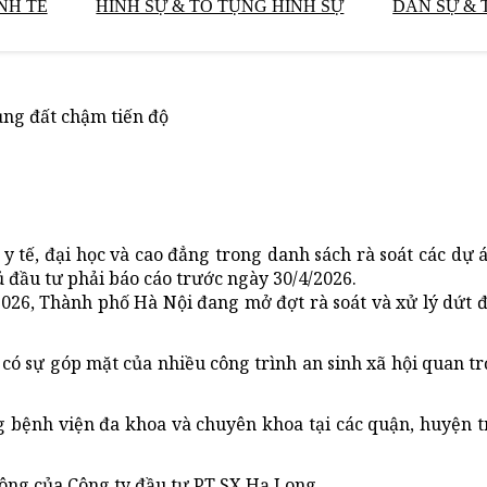
NH TẾ
HÌNH SỰ & TỐ TỤNG HÌNH SỰ
DÂN SỰ & 
ụng đất chậm tiến độ
 tế, đại học và cao đẳng trong danh sách rà soát các dự 
ủ đầu tư phải báo cáo trước ngày 30/4/2026.
26, Thành phố Hà Nội đang mở đợt rà soát và xử lý dứt 
có sự góp mặt của nhiều công trình an sinh xã hội quan tr
g bệnh viện đa khoa và chuyên khoa tại các quận, huyện 
ông của Công ty đầu tư PT SX Hạ Long.