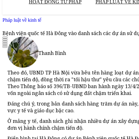
HOẠT ĐỘNG TƯ PHÁP
PHÁP LUẬT VỀ KI
Pháp luật về kinh tế
Bệnh viện quốc tế Hà Đông vào danh sách các dự án sử d
Thanh Bình
Theo đó, UBND TP Hà Nội vừa bêu tên hàng loạt dự án y
chậm tiến độ, đồng thời ra "tối hậu thư" yêu cầu các ch
Theo Thông báo số 396/TB-UBND ban hành ngày 13/4/20
vốn ngoài ngân sách có sử dụng đất chậm triển khai.
Đáng chú ý, trong bản danh sách hàng trăm dự án này, 
vực y tế và giáo dục bậc cao.
Ở mảng y tế, danh sách ghi nhận nhiều dự án xây dựn
đơn vị hành chính chậm tiến độ.
Điển hình tại Hà Đông có dự án Bệnh viện quốc tế Hà Đ