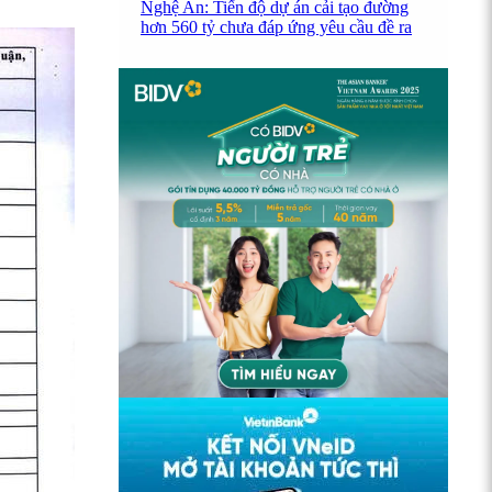
Nghệ An: Tiến độ dự án cải tạo đường
hơn 560 tỷ chưa đáp ứng yêu cầu đề ra