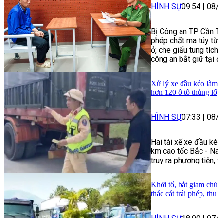
HÌNH SỰ
09:54
|
08
Bị Công an TP Cần Th
phép chất ma túy t
ở, che giấu tung tích
công an bắt giữ tại
Xử lý xe đầu kéo làm 
hơn 120 ô tô thủng lố
HÌNH SỰ
07:33
|
08
Hai tài xế xe đầu ké
km cao tốc Bắc - Na
truy ra phương tiện,
Khởi tố, bắt giam chủ
thác cát trái phép, th