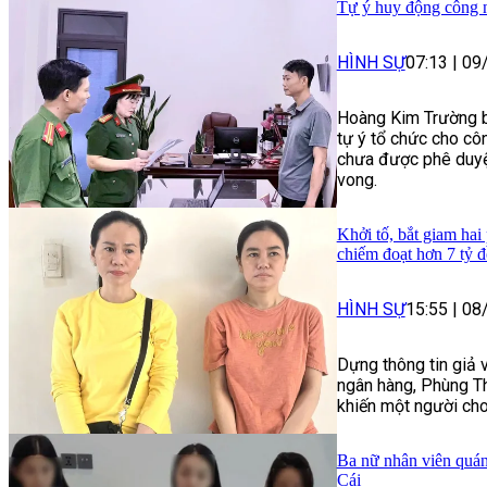
Tự ý huy động công nh
HÌNH SỰ
07:13
|
09
Hoàng Kim Trường bị 
tự ý tổ chức cho cô
chưa được phê duyệt
vong.
Khởi tố, bắt giam hai
chiếm đoạt hơn 7 tỷ 
HÌNH SỰ
15:55
|
08
Dựng thông tin giả 
ngân hàng, Phùng Th
khiến một người cho
Ba nữ nhân viên quán
Cái