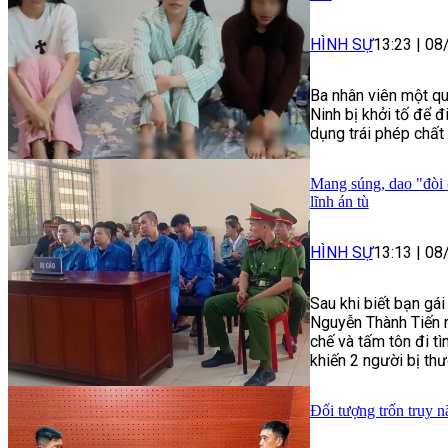
HÌNH SỰ
13:23
|
08
Ba nhân viên một qu
Ninh bị khởi tố để đ
dụng trái phép chất 
Mang súng, dao "đòi 
lĩnh án tù
HÌNH SỰ
13:13
|
08
Sau khi biết bạn gá
Nguyễn Thành Tiến r
chế và tấm tôn đi t
khiến 2 người bị thư
Đối tượng trốn truy n