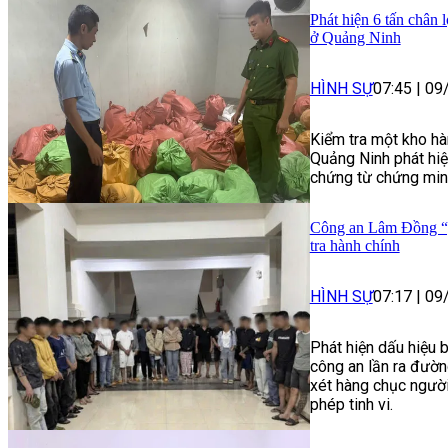
Phát hiện 6 tấn chân
ở Quảng Ninh
HÌNH SỰ
07:45
|
09
Kiểm tra một kho hà
Quảng Ninh phát hiệ
chứng từ chứng minh
Công an Lâm Đồng “g
tra hành chính
HÌNH SỰ
07:17
|
09
Phát hiện dấu hiệu 
công an lần ra đườn
xét hàng chục người
phép tinh vi.