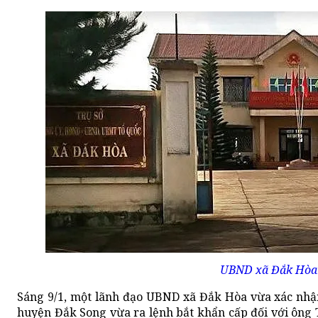
UBND xã Đắk Hòa
Sáng 9/1, một lãnh đạo UBND xã Đắk Hòa vừa xác nhận
huyện Đắk Song vừa ra lệnh bắt khẩn cấp đối với ông 