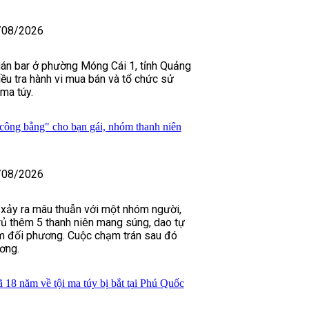
/08/2026
án bar ở phường Móng Cái 1, tỉnh Quảng
iều tra hành vi mua bán và tổ chức sử
ma túy.
công bằng" cho bạn gái, nhóm thanh niên
/08/2026
i xảy ra mâu thuẫn với một nhóm người,
ủ thêm 5 thanh niên mang súng, dao tự
ìm đối phương. Cuộc chạm trán sau đó
ơng.
ã 18 năm về tội ma túy bị bắt tại Phú Quốc