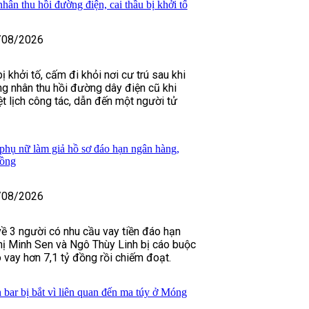
ân thu hồi đường điện, cai thầu bị khởi tố
/08/2026
khởi tố, cấm đi khỏi nơi cư trú sau khi
ng nhân thu hồi đường dây điện cũ khi
 lịch công tác, dẫn đến một người tử
 phụ nữ làm giả hồ sơ đáo hạn ngân hàng,
đồng
/08/2026
về 3 người có nhu cầu vay tiền đáo hạn
ị Minh Sen và Ngô Thùy Linh bị cáo buộc
 vay hơn 7,1 tỷ đồng rồi chiếm đoạt.
 bar bị bắt vì liên quan đến ma túy ở Móng