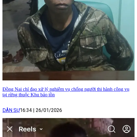
Đồng Nai chỉ đạo xử lý nghiêm vụ chống người thi hành công vụ
tại rừng thuộc Khu bảo tồn
DÂN SỰ
16:34
|
26/01/2026