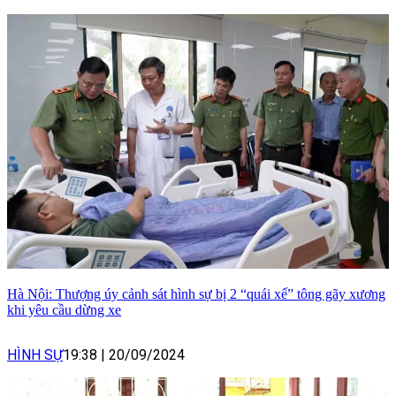
Hà Nội: Thượng úy cảnh sát hình sự bị 2 “quái xế” tông gãy xương
khi yêu cầu dừng xe
HÌNH SỰ
19:38
|
20/09/2024