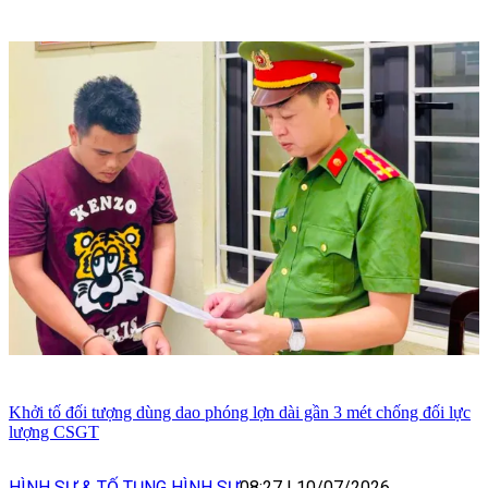
Khởi tố đối tượng dùng dao phóng lợn dài gần 3 mét chống đối lực
lượng CSGT
HÌNH SỰ & TỐ TỤNG HÌNH SỰ
08:27
|
10/07/2026