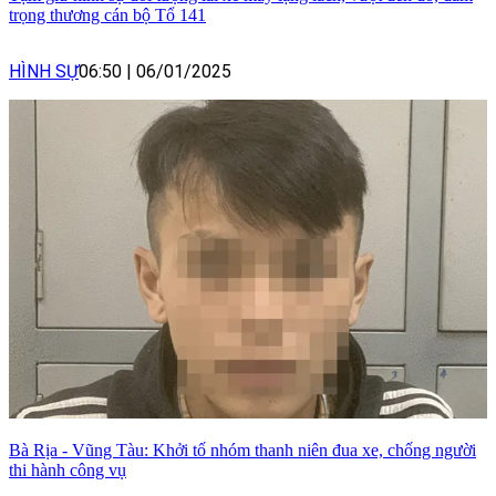
trọng thương cán bộ Tổ 141
HÌNH SỰ
06:50
|
06/01/2025
Bà Rịa - Vũng Tàu: Khởi tố nhóm thanh niên đua xe, chống người
thi hành công vụ