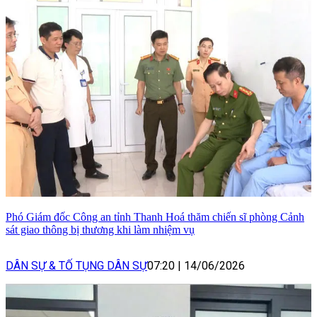
Phó Giám đốc Công an tỉnh Thanh Hoá thăm chiến sĩ phòng Cảnh
sát giao thông bị thương khi làm nhiệm vụ
DÂN SỰ & TỐ TỤNG DÂN SỰ
07:20
|
14/06/2026