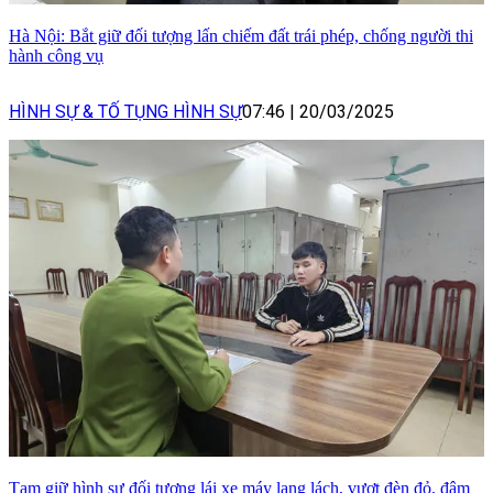
Hà Nội: Bắt giữ đối tượng lấn chiếm đất trái phép, chống người thi
hành công vụ
HÌNH SỰ & TỐ TỤNG HÌNH SỰ
07:46
|
20/03/2025
Tạm giữ hình sự đối tượng lái xe máy lạng lách, vượt đèn đỏ, đâm