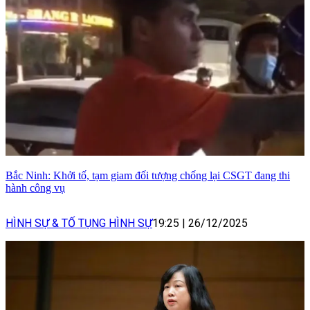
Bắc Ninh: Khởi tố, tạm giam đối tượng chống lại CSGT đang thi
hành công vụ
HÌNH SỰ & TỐ TỤNG HÌNH SỰ
19:25
|
26/12/2025