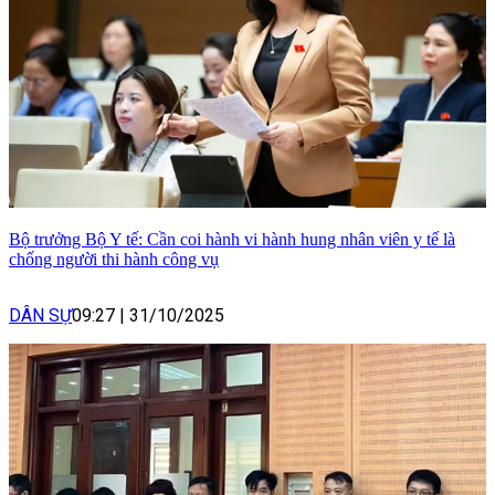
Bộ trưởng Bộ Y tế: Cần coi hành vi hành hung nhân viên y tế là
chống người thi hành công vụ
DÂN SỰ
09:27
|
31/10/2025