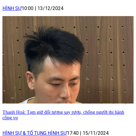
HÌNH SỰ
10:00
|
13/12/2024
Thanh Hoá: Tạm giữ đối tượng say rượu, chống người thi hành
công vụ
HÌNH SỰ & TỐ TỤNG HÌNH SỰ
17:40
|
15/11/2024