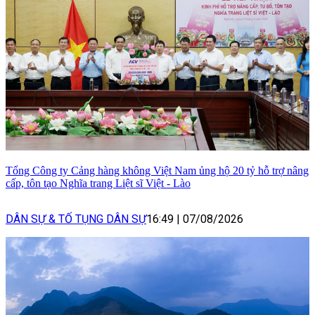
Tổng Công ty Cảng hàng không Việt Nam ủng hộ 20 tỷ hỗ trợ nâng
cấp, tôn tạo Nghĩa trang Liệt sĩ Việt - Lào
DÂN SỰ & TỐ TỤNG DÂN SỰ
16:49
|
07/08/2026