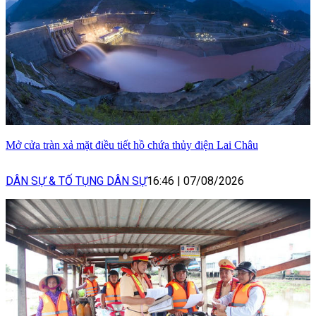
Mở cửa tràn xả mặt điều tiết hồ chứa thủy điện Lai Châu
DÂN SỰ & TỐ TỤNG DÂN SỰ
16:46
|
07/08/2026