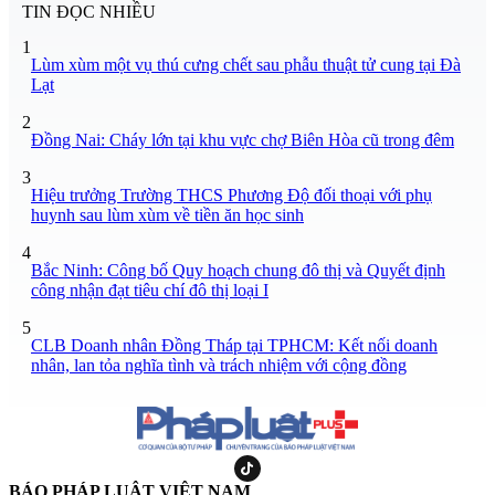
TIN ĐỌC NHIỀU
1
Lùm xùm một vụ thú cưng chết sau phẫu thuật tử cung tại Đà
Lạt
2
Đồng Nai: Cháy lớn tại khu vực chợ Biên Hòa cũ trong đêm
3
Hiệu trưởng Trường THCS Phương Độ đối thoại với phụ
huynh sau lùm xùm về tiền ăn học sinh
4
Bắc Ninh: Công bố Quy hoạch chung đô thị và Quyết định
công nhận đạt tiêu chí đô thị loại I
5
CLB Doanh nhân Đồng Tháp tại TPHCM: Kết nối doanh
nhân, lan tỏa nghĩa tình và trách nhiệm với cộng đồng
BÁO PHÁP LUẬT VIỆT NAM