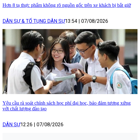
Hơn 8 tạ thực phẩm không rõ nguồn gốc trên xe khách bị bắt giữ
DÂN SỰ & TỐ TỤNG DÂN SỰ
13:54
|
07/08/2026
Yêu cầu rà soát chính sách học phí đại học, bảo đảm tương xứng
với chất lượng đào tạo
DÂN SỰ
12:26
|
07/08/2026