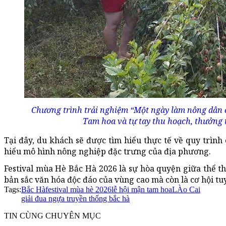
Chương trình trải nghiệm “Một ngày làm nông dân 
Tam hoa và tự tay thu hoạch, thưởng 
Tại đây, du khách sẽ được tìm hiểu thực tế về quy trình
hiểu mô hình nông nghiệp đặc trưng của địa phương.
Festival mùa Hè Bắc Hà 2026 là sự hòa quyện giữa thể th
bản sắc văn hóa độc đáo của vùng cao mà còn là cơ hội t
Tags:
Bắc Hà
festival mùa hè 2026
lễ hội mận tam hoa
LÀo Cai
giải đua ngựa truyền thống bắc hà
TIN CÙNG CHUYÊN MỤC