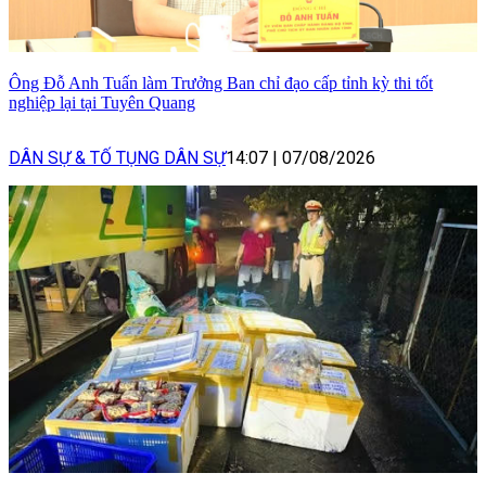
Ông Đỗ Anh Tuấn làm Trưởng Ban chỉ đạo cấp tỉnh kỳ thi tốt
nghiệp lại tại Tuyên Quang
DÂN SỰ & TỐ TỤNG DÂN SỰ
14:07
|
07/08/2026