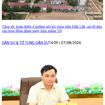
Tăng tốc hoàn thiện 4 trường nội trú vùng biên Đắk Lắk, quyết đưa
vào hoạt động đúng ngày khai giảng 5/9
DÂN SỰ & TỐ TỤNG DÂN SỰ
14:09
|
07/08/2026