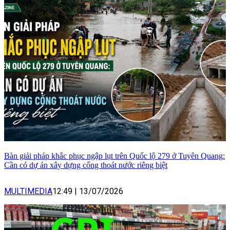
Bàn giải pháp khắc phục ngập lụt trên Quốc lộ 279 ở Tuyên Quang:
Cần có dự án xây dựng cống thoát nước riêng biệt
MULTIMEDIA
12:49
|
13/07/2026