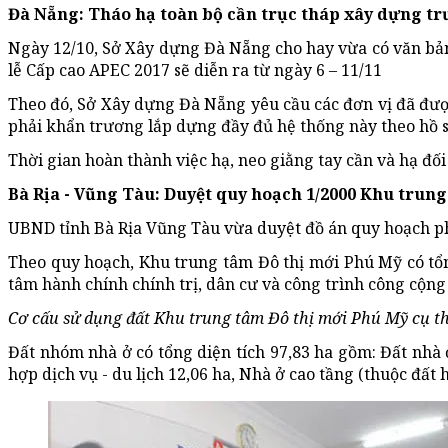
Đà Nẵng: Tháo hạ toàn bộ cần trục tháp xây dựng tr
Ngày 12/10, Sở Xây dựng Đà Nẵng cho hay vừa có văn bản 
lễ Cấp cao APEC 2017 sẽ diễn ra từ ngày 6 – 11/11
Theo đó, Sở Xây dựng Đà Nẵng yêu cầu các đơn vị đã được
phải khẩn trương lắp dựng đầy đủ hệ thống này theo hồ s
Thời gian hoàn thành việc hạ, neo giằng tay cần và hạ đố
Bà Rịa - Vũng Tàu: Duyệt quy hoạch 1/2000 Khu trun
UBND tỉnh Bà Rịa Vũng Tàu vừa duyệt đồ án quy hoạch ph
Theo quy hoạch, Khu trung tâm Đô thị mới Phú Mỹ có tổng
tâm hành chính chính trị, dân cư và công trình công cộng
Cơ cấu sử dụng đất Khu trung tâm Đô thị mới Phú Mỹ cụ t
Đất nhóm nhà ở có tổng diện tích 97,83 ha gồm: Đất nhà ở
hợp dịch vụ - du lịch 12,06 ha, Nhà ở cao tầng (thuộc đất 