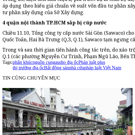
áp dụng theo biểu giá chuẩn về suất vốn đầu tư phần xâ
tư phần xây dựng của Sở Xây dựng.
4 quận nội thành TP.HCM sắp bị cúp nước
Chiều 11.10, Tổng công ty cấp nước Sài Gòn (Sawaco) cho
Quốc Toản, Hai Bà Trưng (Q,3, Q.1), Sawaco tạm ngưng cấp
Trong và sau thời gian tiến hành công tác trên, do xáo tr
Q.1 (các phường Nguyễn Cư Trinh, Phạm Ngũ Lão, Bến Thành
Tags:
phân khúc
nguồn cung
audio địa ốc
Pháp luật plus
thị trường địa ốc
Bất động sản
nhà cửa
pháp luật Việt Nam
TIN CÙNG CHUYÊN MỤC