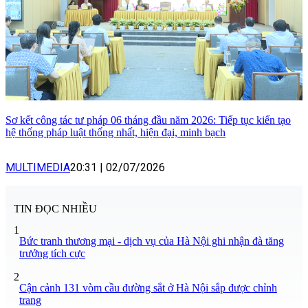
Sơ kết công tác tư pháp 06 tháng đầu năm 2026: Tiếp tục kiến tạo
hệ thống pháp luật thống nhất, hiện đại, minh bạch
MULTIMEDIA
20:31
|
02/07/2026
TIN ĐỌC NHIỀU
1
Bức tranh thương mại - dịch vụ của Hà Nội ghi nhận đà tăng
trưởng tích cực
2
Cận cảnh 131 vòm cầu đường sắt ở Hà Nội sắp được chỉnh
trang