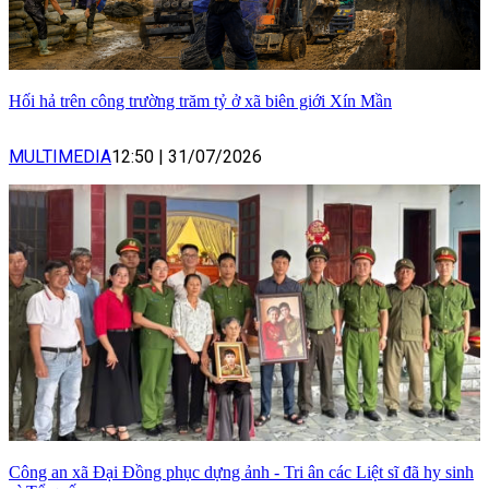
Hối hả trên công trường trăm tỷ ở xã biên giới Xín Mần
MULTIMEDIA
12:50
|
31/07/2026
Công an xã Đại Đồng phục dựng ảnh - Tri ân các Liệt sĩ đã hy sinh