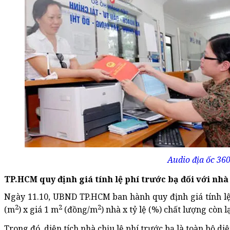
Audio địa ốc 360
TP.HCM quy định giá tính lệ phí trước bạ đối với nhà
Ngày 11.10, UBND TP.HCM ban hành quy định giá tính lệ ph
2
2
2
(m
) x giá 1 m
(đồng/m
) nhà x tỷ lệ (%) chất lượng còn l
Trong đó, diện tích nhà chịu lệ phí trước bạ là toàn bộ d