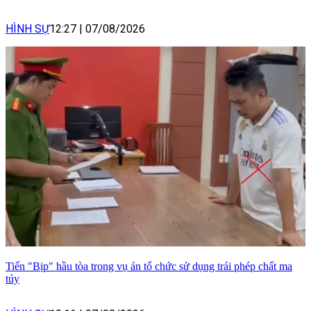
HÌNH SỰ
12:27
|
07/08/2026
Tiến "Bịp" hầu tòa trong vụ án tổ chức sử dụng trái phép chất ma
túy