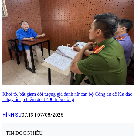
Khởi tố, bắt giam đối tượng giả danh nữ cán bộ Công an để lừa đảo
"chạy án", chiếm đoạt 400 triệu đồng
HÌNH SỰ
07:13
|
07/08/2026
TIN ĐỌC NHIỀU