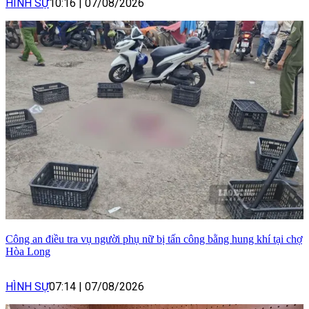
HÌNH SỰ
10:16
|
07/08/2026
Công an điều tra vụ người phụ nữ bị tấn công bằng hung khí tại chợ
Hòa Long
HÌNH SỰ
07:14
|
07/08/2026