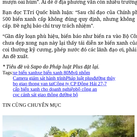
mượn oai hùm”. Ai dè ở địa phương vẫn còn nhiều trườn
Bạn đọc T.Trí Quốc bình luận: “Sau chỉ đạo của Chính p
500 biển xanh cấp không đúng quy định, nhưng không t
cấp. Đề nghị báo chí truy trách nhiệm”.
“Gần đây loạn phù hiệu, biển báo như biển ra vào Bộ Côn
chưa dẹp xong nạn này lại thấy tái diễn xe biển xanh củ
coi thường kỷ cương, phép nước đó các lãnh đạo ơi, phải 
An đề xuất.
* Tiêu đề và Sapo do Pháp luật Plus đặt lại.
Tags:
xe biển xanh
xe biển xanh 80M
vũ nhôm
Camera giám sát hành trình
Pháp luật plus
đường thủy
bo giao thong van tai
Công ty CP Đông Hải 27-7
cấp biển xanh cho doanh nghiệp
bộ công an
cục cảnh sát giao thông đường bộ
TIN CÙNG CHUYÊN MỤC