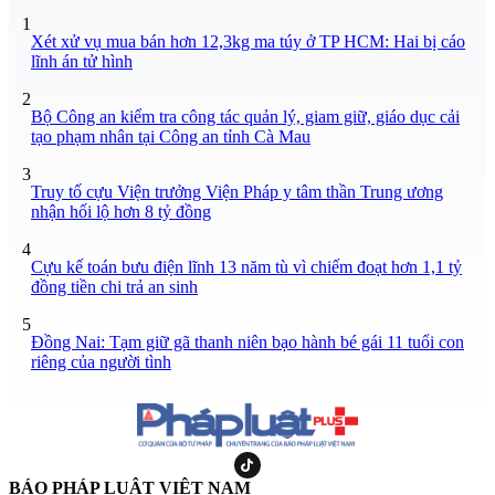
1
Xét xử vụ mua bán hơn 12,3kg ma túy ở TP HCM: Hai bị cáo
lĩnh án tử hình
2
Bộ Công an kiểm tra công tác quản lý, giam giữ, giáo dục cải
tạo phạm nhân tại Công an tỉnh Cà Mau
3
Truy tố cựu Viện trưởng Viện Pháp y tâm thần Trung ương
nhận hối lộ hơn 8 tỷ đồng
4
Cựu kế toán bưu điện lĩnh 13 năm tù vì chiếm đoạt hơn 1,1 tỷ
đồng tiền chi trả an sinh
5
Đồng Nai: Tạm giữ gã thanh niên bạo hành bé gái 11 tuổi con
riêng của người tình
BÁO PHÁP LUẬT VIỆT NAM