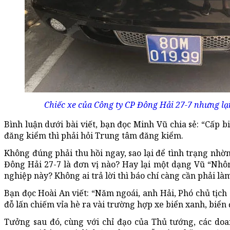
Chiếc xe của Công ty CP Đông Hải 27-7 nhưng l
Bình luận dưới bài viết, bạn đọc Minh Vũ chia sẻ: “Cấp b
đăng kiểm thì phải hỏi Trung tâm đăng kiểm.
Không đúng phải thu hồi ngay, sao lại để tình trạng nhờ
Đông Hải 27-7 là đơn vị nào? Hay lại một dạng Vũ “Nhô
nghiệp này? Không ai trả lời thì báo chí càng cần phải làm
Bạn đọc Hoài An viết: “Năm ngoái, anh Hải, Phó chủ tịch
đỗ lấn chiếm vỉa hè ra vài trường hợp xe biển xanh, biển
Tưởng sau đó, cùng với chỉ đạo của Thủ tướng, các doan