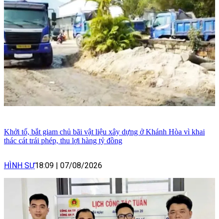
Khởi tố, bắt giam chủ bãi vật liệu xây dựng ở Khánh Hòa vì khai
thác cát trái phép, thu lợi hàng tỷ đồng
HÌNH SỰ
18:09
|
07/08/2026