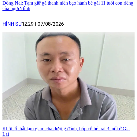
Đồng Nai: Tạm giữ gã thanh niên bạo hành bé gái 11 tuổi con riêng
của người tình
HÌNH SỰ
12:29
|
07/08/2026
Khởi tố, bắt tạm giam cha dượng đánh, bóp cổ bé trai 3 tuổi ở Gia
Lai