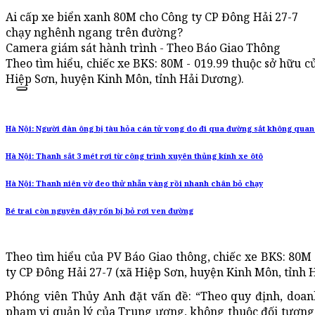
Ai cấp xe biển xanh 80M cho Công ty CP Đông Hải 27-7
chạy nghênh ngang trên đường?
Camera giám sát hành trình - Theo Báo Giao Thông
Theo tìm hiểu, chiếc xe BKS: 80M - 019.99 thuộc sở hữu c
Hiệp Sơn, huyện Kinh Môn, tỉnh Hải Dương).
Hà Nội: Người đàn ông bị tàu hỏa cán tử vong do đi qua đường sắt không quan
Hà Nội: Thanh sắt 3 mét rơi từ công trình xuyên thủng kính xe ôtô
Hà Nội: Thanh niên vờ đeo thử nhẫn vàng rồi nhanh chân bỏ chạy
Bé trai còn nguyên dây rốn bị bỏ rơi ven đường
Theo tìm hiểu của PV Báo Giao thông, chiếc xe BKS: 80M 
ty CP Đông Hải 27-7 (xã Hiệp Sơn, huyện Kinh Môn, tỉnh 
Phóng viên Thủy Anh đặt vấn đề: “Theo quy định, doa
phạm vi quản lý của Trung ương, không thuộc đối tượng