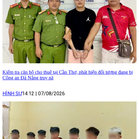
Kiểm tra căn hộ cho thuê tại Cần Thơ, phát hiện đối tượng đang bị
Công an Đà Nẵng truy nã
HÌNH SỰ
14:12
|
07/08/2026