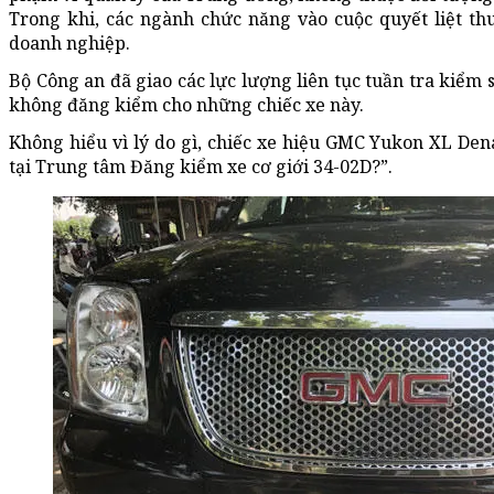
Trong khi, các ngành chức năng vào cuộc quyết liệt thu
doanh nghiệp.
Bộ Công an đã giao các lực lượng liên tục tuần tra kiểm 
không đăng kiểm cho những chiếc xe này.
Không hiểu vì lý do gì, chiếc xe hiệu GMC Yukon XL De
tại Trung tâm Đăng kiểm xe cơ giới 34-02D?”.