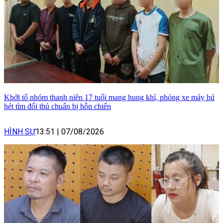
Khởi tố nhóm thanh niên 17 tuổi mang hung khí, phóng xe máy hú
hét tìm đối thủ chuẩn bị hỗn chiến
HÌNH SỰ
13:51
|
07/08/2026