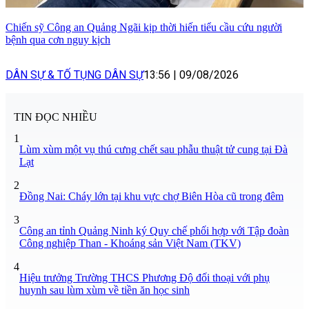
Chiến sỹ Công an Quảng Ngãi kịp thời hiến tiểu cầu cứu người
bệnh qua cơn nguy kịch
DÂN SỰ & TỐ TỤNG DÂN SỰ
13:56
|
09/08/2026
TIN ĐỌC NHIỀU
1
Lùm xùm một vụ thú cưng chết sau phẫu thuật tử cung tại Đà
Lạt
2
Đồng Nai: Cháy lớn tại khu vực chợ Biên Hòa cũ trong đêm
3
Công an tỉnh Quảng Ninh ký Quy chế phối hợp với Tập đoàn
Công nghiệp Than - Khoáng sản Việt Nam (TKV)
4
Hiệu trưởng Trường THCS Phương Độ đối thoại với phụ
huynh sau lùm xùm về tiền ăn học sinh