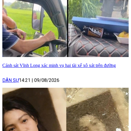
Cảnh sát Vĩnh Long xác minh vụ hai tài xế xô xát trên đường
DÂN SỰ
14:21
|
09/08/2026