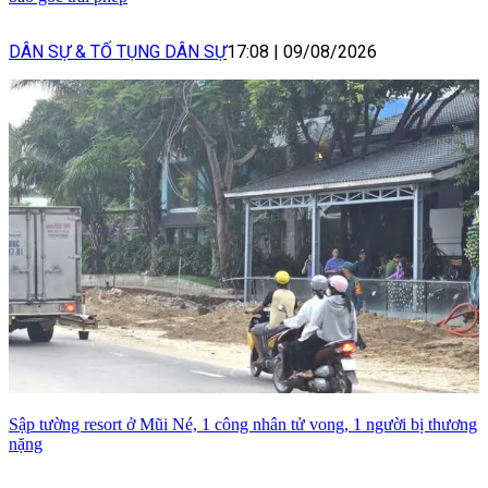
DÂN SỰ & TỐ TỤNG DÂN SỰ
17:08
|
09/08/2026
Sập tường resort ở Mũi Né, 1 công nhân tử vong, 1 người bị thương
nặng