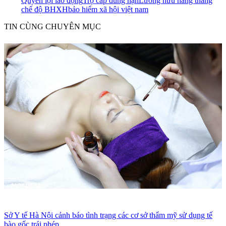
Quyền lợi lao động
Trợ cấp đúng hạn
Lương hưu hằng tháng
chế độ BHXH
bảo hiểm xã hội việt nam
TIN CÙNG CHUYÊN MỤC
Sở Y tế Hà Nội cảnh báo tình trạng các cơ sở thẩm mỹ sử dụng tế
bào gốc trái phép