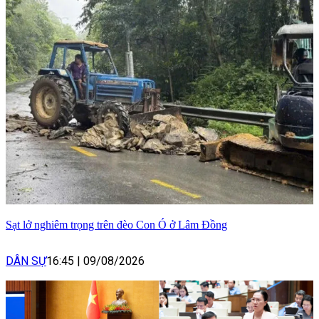
Sạt lở nghiêm trọng trên đèo Con Ó ở Lâm Đồng
DÂN SỰ
16:45
|
09/08/2026