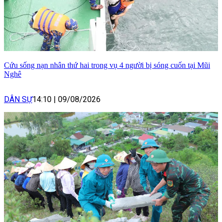
Cứu sống nạn nhân thứ hai trong vụ 4 người bị sóng cuốn tại Mũi
Nghê
DÂN SỰ
14:10
|
09/08/2026