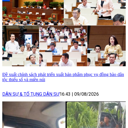
Đề xuất chính sách phát triển xuất bản phẩm phục vụ đồng bào dân
tộc thiểu số và miền núi
DÂN SỰ & TỐ TỤNG DÂN SỰ
16:43
|
09/08/2026