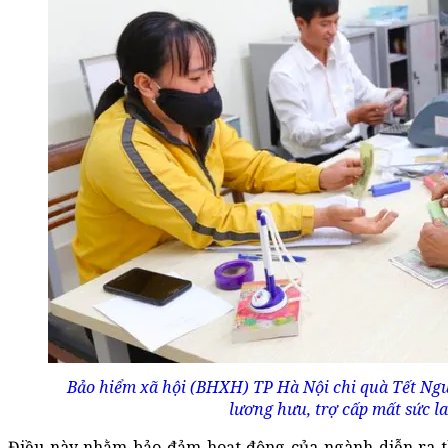
Bảo hiểm xã hội (BHXH) TP Hà Nội chi quà Tết Ng
lương hưu, trợ cấp mất sức l
Điều này nhằm bảo đảm hoạt động của ngành diễn ra t