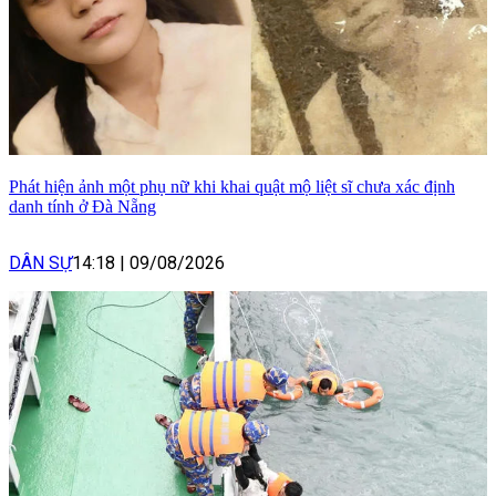
Phát hiện ảnh một phụ nữ khi khai quật mộ liệt sĩ chưa xác định
danh tính ở Đà Nẵng
DÂN SỰ
14:18
|
09/08/2026