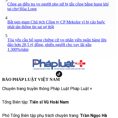
Công an điều tra vụ người phụ nữ bị tấn công bằng hung khí
tại chợ Hòa Long
4
Bắt tạm giam Chủ tịch Công ty CP Mekolor vì bị cáo buộc
phát tán thông tin sai sự thật
5
Tòa yêu cầu bổ sung chứng cứ vụ nhân viên ngân hàng lừa
đảo hơn 28,5 tỷ đồng, nhiều người cho vay lãi gần
1.300%/năm
BÁO PHÁP LUẬT VIỆT NAM
Chuyên trang truyền thông Pháp Luật Pháp Luật +
Tổng Biên tập:
Tiến sĩ Vũ Hoài Nam
Phó Tổng Biên tập phụ trách chuyên trang:
Trần Ngọc Hà