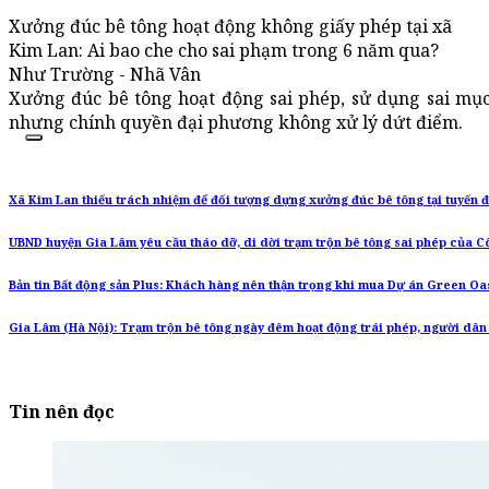
Xưởng đúc bê tông hoạt động không giấy phép tại xã
Kim Lan: Ai bao che cho sai phạm trong 6 năm qua?
Như Trường - Nhã Vân
Xưởng đúc bê tông hoạt động sai phép, sử dụng sai mục đ
nhưng chính quyền đại phương không xử lý dứt điểm.
Xã Kim Lan thiếu trách nhiệm để đối tượng dựng xưởng đúc bê tông tại tuyến 
UBND huyện Gia Lâm yêu cầu tháo dỡ, di dời trạm trộn bê tông sai phép của 
Bản tin Bất động sản Plus: Khách hàng nên thận trọng khi mua Dự án Green Oas
Gia Lâm (Hà Nội): Trạm trộn bê tông ngày đêm hoạt động trái phép, người dân
Tin nên đọc