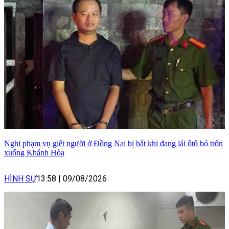
Nghi phạm vụ giết người ở Đồng Nai bị bắt khi đang lái ôtô bỏ trốn
xuống Khánh Hòa
HÌNH SỰ
13:58
|
09/08/2026