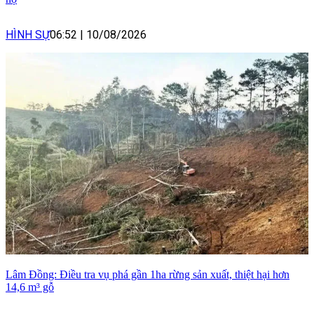
HÌNH SỰ
06:52
|
10/08/2026
Lâm Đồng: Điều tra vụ phá gần 1ha rừng sản xuất, thiệt hại hơn
14,6 m³ gỗ