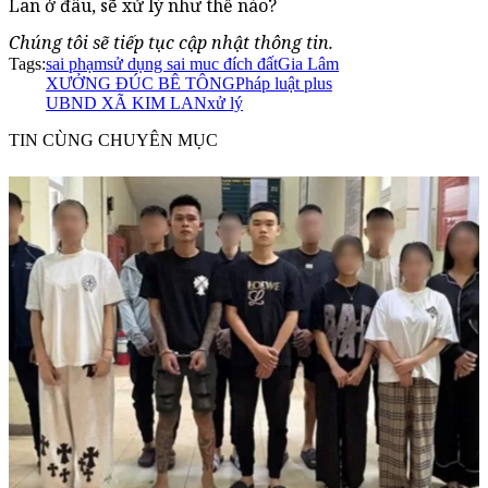
Lan ở đâu, sẽ xử lý như thế nào?
Chúng tôi sẽ tiếp tục cập nhật thông tin.
Tags:
sai phạm
sử dụng sai muc đích đất
Gia Lâm
XƯỞNG ĐÚC BÊ TÔNG
Pháp luật plus
UBND XÃ KIM LAN
xử lý
TIN CÙNG CHUYÊN MỤC