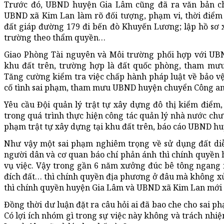
Trước đó, UBND huyện Gia Lâm cũng đã ra văn bản ch
UBND xã Kim Lan làm rõ đối tượng, phạm vi, thời điểm 
đất giáp đường 179 đi bến đò Khuyến Lương; lập hồ sơ 
trường theo thẩm quyền…
Giao Phòng Tài nguyên và Môi trường phối hợp với UB
khu đất trên, trường hợp là đất quốc phòng, tham m
Tăng cường kiểm tra việc chấp hành pháp luật về bảo vệ
cố tình sai phạm, tham mưu UBND huyện chuyển Công an 
Yêu cầu Đội quản lý trật tự xây dựng đô thị kiểm điểm,
trong quá trình thực hiện công tác quản lý nhà nước chưa 
phạm trật tự xây dựng tại khu đất trên, báo cáo UBND hu
Như vậy một sai phạm nghiêm trọng về sử dụng đất di
người dân và cơ quan báo chí phản ánh thì chính quyền 
vụ việc. Vậy trong gần 6 năm xưởng đúc bê tông ngang 
đích đất… thì chính quyền địa phương ở đâu mà không xử 
thì chính quyền huyện Gia Lâm và UBND xã Kim Lan mới 
Đồng thời dư luận đặt ra câu hỏi ai đã bao che cho sai 
Có lợi ích nhóm gì trong sự việc này không và trách nhi