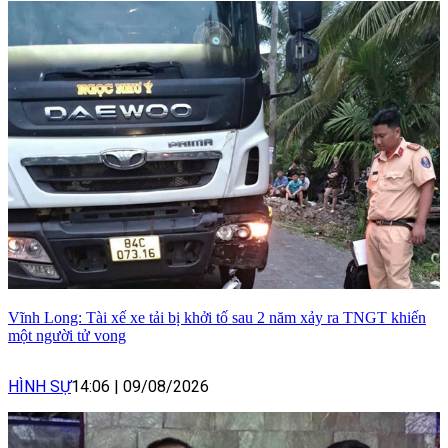
Vĩnh Long: Tài xế xe tải bị khởi tố sau 2 năm xảy ra TNGT khiến
một người tử vong
HÌNH SỰ
14:06
|
09/08/2026