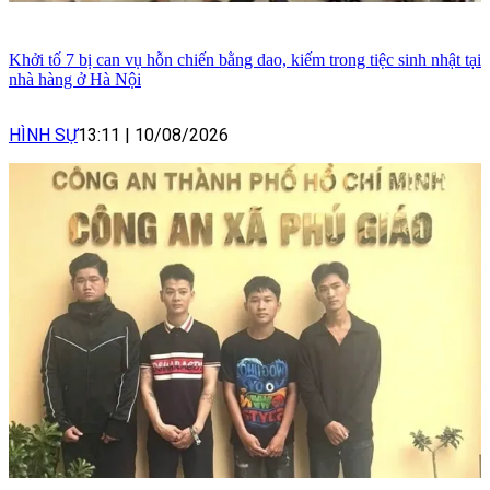
Khởi tố 7 bị can vụ hỗn chiến bằng dao, kiếm trong tiệc sinh nhật tại
nhà hàng ở Hà Nội
HÌNH SỰ
13:11
|
10/08/2026