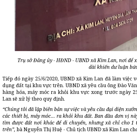
Trụ sở Đảng ủy - HĐND - UBND xã Kim Lan, nơi để xả
dài khiến dư luận bứ
Tiếp đó ngày 25/6/2020, UBND xã Kim Lan đã làm việc v
dụng đất tại khu vực trên. UBND xã yêu cầu ông Đào Văn
hàng hóa, máy móc ra khỏi khu vực xong trước ngày 25
Lan sẽ xử lý theo quy định.
“Chúng tôi đã lập biên bản sự việc và yêu cầu đại diện xưở
các thiết bị, máy móc… ra khỏi khu đất. Ban đầu đơn vị nà
tìm được đất nơi khác để di chuyển, nhưng xã chỉ cho 1 
trên”,
bà Nguyễn Thị Huệ - Chủ tịch UBND xã Kim Lan cho