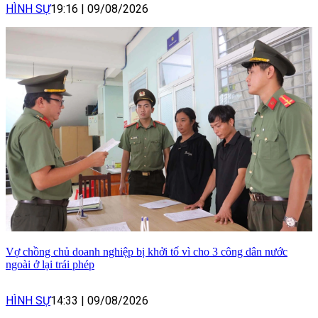
HÌNH SỰ
19:16
|
09/08/2026
Vợ chồng chủ doanh nghiệp bị khởi tố vì cho 3 công dân nước
ngoài ở lại trái phép
HÌNH SỰ
14:33
|
09/08/2026