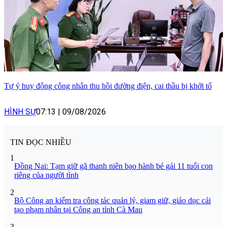
Tự ý huy động công nhân thu hồi đường điện, cai thầu bị khởi tố
HÌNH SỰ
07:13
|
09/08/2026
TIN ĐỌC NHIỀU
1
Đồng Nai: Tạm giữ gã thanh niên bạo hành bé gái 11 tuổi con
riêng của người tình
2
Bộ Công an kiểm tra công tác quản lý, giam giữ, giáo dục cải
tạo phạm nhân tại Công an tỉnh Cà Mau
3