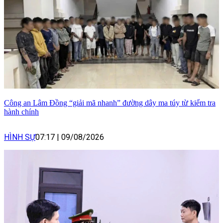
Công an Lâm Đồng “giải mã nhanh” đường dây ma túy từ kiểm tra
hành chính
HÌNH SỰ
07:17
|
09/08/2026