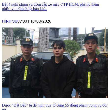
Bắt 4 nghi phạm vụ trộm cắp xe máy ở TP HCM, phát lộ thêm
nhiều vụ trộm ở địa bàn khác
HÌNH SỰ
07:00
|
10/08/2026
Được “Đất Bắc” bị đề nghị truy tố cùng 55 đồng phạm trong vụ đòi
nợ