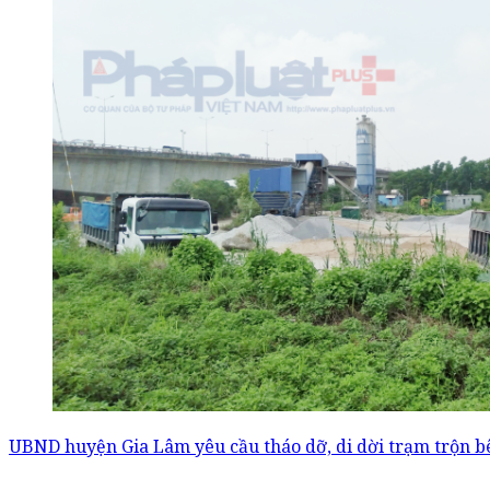
UBND huyện Gia Lâm yêu cầu tháo dỡ, di dời trạm trộn b