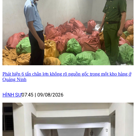
Phát hiện 6 tấn chân lợn không rõ nguồn gốc trong một kho hàng ở
Quảng Ninh
HÌNH SỰ
07:45
|
09/08/2026