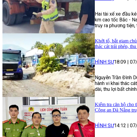
Hai tài xế xe đầu ké
km cao tốc Bắc - Na
truy ra phương tiện,
Khởi tố, bắt giam chủ
thác cát trái phép, th
HÌNH SỰ
18:09
|
07
Nguyễn Trần Đình Du
hành vi khai thác cát
dài, thu lợi bất chín
Kiểm tra căn hộ cho t
Công an Đà Nẵng tru
HÌNH SỰ
14:12
|
07