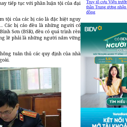
Truy tố cựu Viện trưở
y tiếp tục với phần luận tội của đại
thần Trung ương nhận 
đồng
 tội của các bị cáo là đặc biệt nguy
. Các bị cáo đều là những người có
Bình Sơn (BSR), đều có quá trình rèn
áng lẽ phải là những người nắm vững
 không tuân thủ các quy định của nhà
goài.