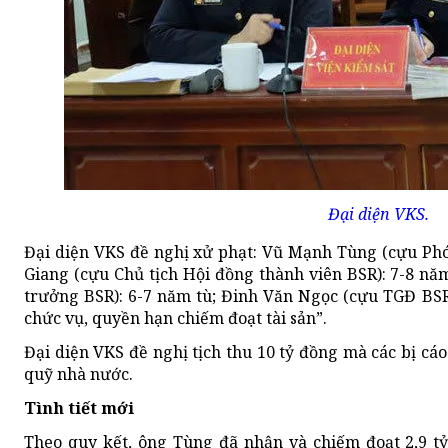
Đại diện VKS.
Đại diện VKS đề nghị xử phạt: Vũ Mạnh Tùng (cựu Ph
Giang (cựu Chủ tịch Hội đồng thành viên BSR): 7-8 n
trưởng BSR): 6-7 năm tù; Đinh Văn Ngọc (cựu TGĐ BSR
chức vụ, quyền hạn chiếm đoạt tài sản”.
Đại diện VKS đề nghị tịch thu 10 tỷ đồng mà các bị cá
quỹ nhà nước.
Tình tiết mới
Theo quy kết, ông Tùng đã nhận và chiếm đoạt 2,9 t