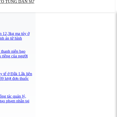
TỐ TỤNG DÂN SỰ
n 12,3kg ma túy ở
nh án tử hình
 thanh niên bạo
n riêng của người
y tế ở Đắk Lắk liên
39 lượt đơn thuốc
ông tác quản lý,
 tạo phạm nhân tại