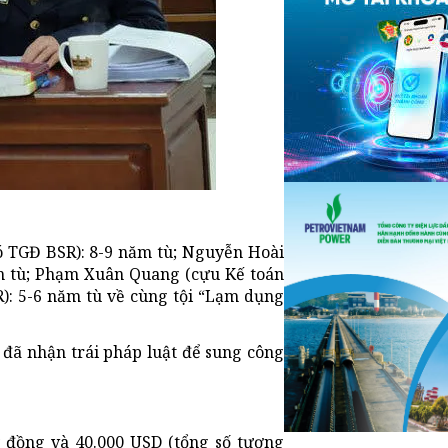
ó TGĐ BSR): 8-9 năm tù; Nguyễn Hoài
ăm tù; Phạm Xuân Quang (cựu Kế toán
): 5-6 năm tù về cùng tội “Lạm dụng
o đã nhận trái pháp luật để sung công
ỷ đồng và 40.000 USD (tổng số tương