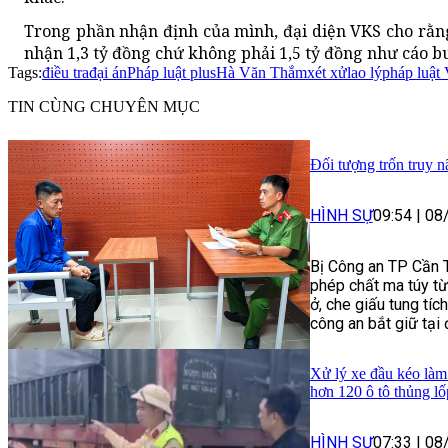
Trong phần nhận định của mình, đại diện VKS cho rằng
nhận 1,3 tỷ đồng chứ không phải 1,5 tỷ đồng như cáo b
Tags:
điều tra
đại án
Pháp luật plus
Hà Văn Thắm
xét xử
lao lý
pháp luật
TIN CÙNG CHUYÊN MỤC
Đối tượng trốn truy n
HÌNH SỰ
09:54
|
08
Bị Công an TP Cần Th
phép chất ma túy t
ở, che giấu tung tích
công an bắt giữ tại
Xử lý xe đầu kéo làm 
hơn 120 ô tô thủng lố
HÌNH SỰ
07:33
|
08