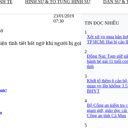
NH TẾ
HÌNH SỰ & TỐ TỤNG HÌNH SỰ
DÂN SỰ & 
23/01/2019
07:30
TIN ĐỌC NHIỀU
gờ
1
Xét xử vụ mua bán hơ
TP HCM: Hai bị cáo lĩ
ện tình tiết bất ngờ khi người bị gọi
2
Đồng Nai: Tạm giữ gã
hành bé gái 11 tuổi co
tình
3
Khởi tố thêm 6 cán bộ 
quan vụ lập khống 3.5
ank?
BHYT
4
Bộ Công an kiểm tra c
giam giữ, giáo dục cải
ắm
Công an tỉnh Cà Mau
5