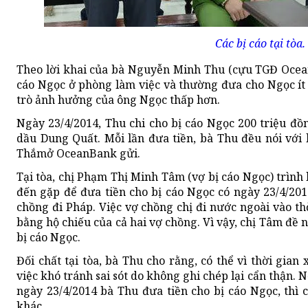
Các bị cáo tại tòa.
Theo lời khai của bà Nguyễn Minh Thu (cựu TGĐ Ocean
cáo Ngọc ở phòng làm việc và thường đưa cho Ngọc ít 
trò ảnh hưởng của ông Ngọc thấp hơn.
Ngày 23/4/2014, Thu chi cho bị cáo Ngọc 200 triệu đồ
dầu Dung Quất. Mỗi lần đưa tiền, bà Thu đều nói với 
Thắmở OceanBank gửi.
Tại tòa, chị Phạm Thị Minh Tâm (vợ bị cáo Ngọc) trình
đến gặp để đưa tiền cho bị cáo Ngọc có ngày 23/4/20
chồng đi Pháp. Việc vợ chồng chị đi nước ngoài vào t
bằng hộ chiếu của cả hai vợ chồng. Vì vậy, chị Tâm đề 
bị cáo Ngọc.
Đối chất tại tòa, bà Thu cho rằng, có thể vì thời gian 
việc khó tránh sai sót do không ghi chép lại cẩn thận. 
ngày 23/4/2014 bà Thu đưa tiền cho bị cáo Ngọc, thì 
khác.