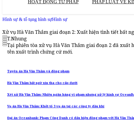
HOẠT ĐỘNG TƯ PHÁP
PHÁP LUẬT VỀ KI
Hình sự & tố tụng hình sự
Hình sự
Xử vụ Hà Văn Thắm giai đoạn 2: Xuất hiện tình tiết bất n
T.Nhung
Tại phiên tòa xử vụ Hà Văn Thắm giai đoạn 2 đã xuất hi
tên xuất trình chứng cứ mới.
Tuyên án Hà Văn Thắm và đồng phạm
Hà Văn Thắm bất ngờ xin tha cho cấp dưới
Xét xử Hà Văn Thắm: Nhiều ngân hàng vi phạm nhưng xử lý hình sự OceanB
Vụ án Hà Văn Thắm: Khởi tố 3 vụ án tại các công ty dầu khí
Đại án Oceanbank: Phạm Công Danh có dấu hiệu đồng phạm với Hà Văn Th