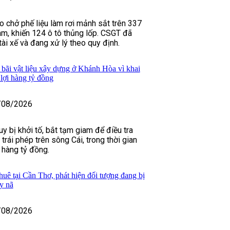
o chở phế liệu làm rơi mảnh sắt trên 337
m, khiến 124 ô tô thủng lốp. CSGT đã
 tài xế và đang xử lý theo quy định.
 bãi vật liệu xây dựng ở Khánh Hòa vì khai
u lợi hàng tỷ đồng
/08/2026
y bị khởi tố, bắt tạm giam để điều tra
 trái phép trên sông Cái, trong thời gian
h hàng tỷ đồng.
huê tại Cần Thơ, phát hiện đối tượng đang bị
y nã
/08/2026