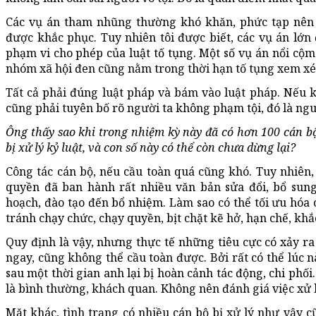
Các vụ án tham nhũng thường khó khăn, phức tạp nên 
được khắc phục. Tuy nhiên tôi được biết, các vụ án lớ
phạm vi cho phép của luật tố tụng. Một số vụ án nổi cộ
nhóm xã hội đen cũng nằm trong thời hạn tố tụng xem xét
Tất cả phải đúng luật pháp và bám vào luật pháp. Nếu 
cũng phải tuyên bố rõ người ta không phạm tội, đó là ngu
Ông thấy sao khi trong nhiệm kỳ này đã có hơn 100 cán b
bị xử lý kỷ luật, và con số này có thể còn chưa dừng lại?
Công tác cán bộ, nếu cầu toàn quá cũng khó. Tuy nhiên
quyền đã ban hành rất nhiều văn bản sửa đổi, bổ sung
hoạch, đào tạo đến bổ nhiệm. Làm sao có thể tối ưu hóa 
tránh chạy chức, chạy quyền, bịt chặt kẽ hở, hạn chế, khắ
Quy định là vậy, nhưng thực tế những tiêu cực có xảy 
ngay, cũng không thể cầu toàn được. Bởi rất có thể lúc n
sau một thời gian anh lại bị hoàn cảnh tác động, chi phối
là bình thường, khách quan. Không nên đánh giá việc xử lý 
Mặt khác, tình trạng có nhiều cán bộ bị xử lý như vậy cũ