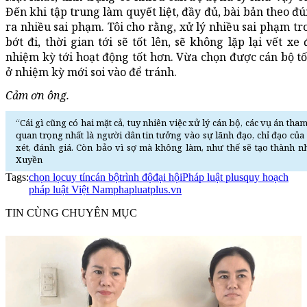
Đến khi tập trung làm quyết liệt, đầy đủ, bài bản theo đ
ra nhiều sai phạm. Tôi cho rằng, xử lý nhiều sai phạm t
bớt đi, thời gian tới sẽ tốt lên, sẽ không lặp lại vết x
nhiệm kỳ tới hoạt động tốt hơn. Vừa chọn được cán bộ tố
ở nhiệm kỳ mới soi vào để tránh.
Cảm ơn ông.
“Cái gì cũng có hai mặt cả, tuy nhiên việc xử lý cán bộ, các vụ án t
quan trọng nhất là người dân tin tưởng vào sự lãnh đạo, chỉ đạo của
xét, đánh giá. Còn bảo vì sợ mà không làm, như thế sẽ tạo thành n
Xuyền
Tags:
chọn lọc
uy tín
cán bộ
trình độ
đại hội
Pháp luật plus
quy hoạch
pháp luật Việt Nam
phapluatplus.vn
TIN CÙNG CHUYÊN MỤC