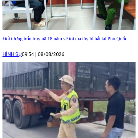
Đối tượng trốn truy nã 18 năm về tội ma túy bị bắt tại Phú Quốc
HÌNH SỰ
09:54
|
08/08/2026