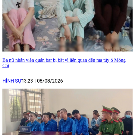
Ba nữ nhân viên quán bar bị bắt vì liên quan đến ma túy ở Móng
Cái
HÌNH SỰ
13:23
|
08/08/2026