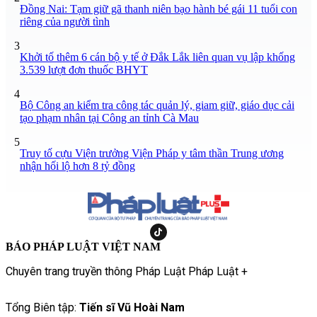
Đồng Nai: Tạm giữ gã thanh niên bạo hành bé gái 11 tuổi con
riêng của người tình
3
Khởi tố thêm 6 cán bộ y tế ở Đắk Lắk liên quan vụ lập khống
3.539 lượt đơn thuốc BHYT
4
Bộ Công an kiểm tra công tác quản lý, giam giữ, giáo dục cải
tạo phạm nhân tại Công an tỉnh Cà Mau
5
Truy tố cựu Viện trưởng Viện Pháp y tâm thần Trung ương
nhận hối lộ hơn 8 tỷ đồng
BÁO PHÁP LUẬT VIỆT NAM
Chuyên trang truyền thông Pháp Luật Pháp Luật +
Tổng Biên tập:
Tiến sĩ Vũ Hoài Nam