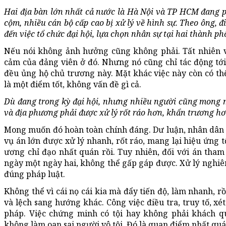
Hai địa bàn lớn nhất cả nước là Hà Nội và TP HCM đang ph
cộm, nhiều cán bộ cấp cao bị xử lý về hình sự. Theo ông, 
đến việc tổ chức đại hội, lựa chọn nhân sự tại hai thành ph
Nếu nói không ảnh hưởng cũng không phải. Tất nhiên v
cảm của đảng viên ở đó. Nhưng nó cũng chỉ tác động tới
đều ủng hộ chủ trương này. Mặt khác việc này còn có th
là một điểm tốt, không vấn đề gì cả.
Dù đang trong kỳ đại hội, nhưng nhiều người cũng mong 
và địa phương phải được xử lý rốt ráo hơn, khẩn trương hơ
Mong muốn đó hoàn toàn chính đáng. Dư luận, nhân dân
vụ án lớn được xử lý nhanh, rốt ráo, mang lại hiệu ứng t
ương chỉ đạo nhất quán rồi. Tuy nhiên, đối với án tha
ngày một ngày hai, không thể gấp gáp được. Xử lý nghiê
đúng pháp luật.
Không thể vì cái nọ cái kia mà đẩy tiến độ, làm nhanh, rồ
và lệch sang hướng khác. Công việc điều tra, truy tố, xé
pháp. Việc chứng minh có tội hay không phải khách qu
không làm oan sai người vô tội. Đó là quan điểm nhất quá