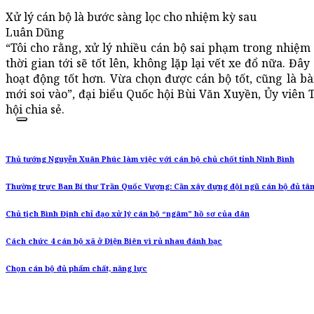
Xử lý cán bộ là bước sàng lọc cho nhiệm kỳ sau
Luân Dũng
“Tôi cho rằng, xử lý nhiều cán bộ sai phạm trong nhiệm 
thời gian tới sẽ tốt lên, không lặp lại vết xe đổ nữa. Đâ
hoạt động tốt hơn. Vừa chọn được cán bộ tốt, cũng là b
mới soi vào”, đại biểu Quốc hội Bùi Văn Xuyền, Ủy viên
hội chia sẻ.
Thủ tướng Nguyễn Xuân Phúc làm việc với cán bộ chủ chốt tỉnh Ninh Bình
Thường trực Ban Bí thư Trần Quốc Vượng: Cần xây dựng đội ngũ cán bộ đủ tâm,
Chủ tịch Bình Định chỉ đạo xử lý cán bộ “ngâm” hồ sơ của dân
Cách chức 4 cán bộ xã ở Điện Biên vì rủ nhau đánh bạc
Chọn cán bộ đủ phẩm chất, năng lực