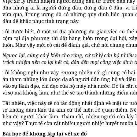
Việc xử lý trách nhiệm người đứng đầu từ trước đến nay
đầu nhưng ai là người đứng đầu, đứng đầu ở đâu, vị t
vừa qua, Trung ương đã có những quy định liên quan 
đầu để khắc phục tình trạng này.
Tôi được biết, ở một số địa phương đã giao việc cụ thể
cộm tại địa phương thì đặt hàng luôn trong đại hội, x
luôn. Như vậy mới có cái để đánh giá, chứ nói chung chun
Ngược lại, cũng có ý kiến cho rằng, cứ xử lý cán bộ nhiều 
trách nhiệm nên co lại hết cả, dẫn đến mọi công việc đình t
Tôi không nghĩ như vậy. Đương nhiên cái gì cũng có hai m
án tham nhũng lớn được đa số người dân ủng hộ và điều 
vào sự lãnh đạo, chỉ đạo của bộ máy nhà nước. Đó là căn 
vì sợ mà không làm, như thế sẽ tạo thành những điểm nóng 
Tất nhiên, việc này sẽ có tác động nhất định về mặt tư 
sợ không dám làm thì anh cứ thể hiện rõ quan điểm. N
bên để người khác làm. Thậm chí, nhiều người còn lấy l
như vậy? Thực tế còn rất nhiều người nhiệt huyết muốn 
Bài học để không lặp lại vết xe đổ