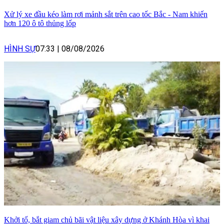
Xử lý xe đầu kéo làm rơi mảnh sắt trên cao tốc Bắc - Nam khiến
hơn 120 ô tô thủng lốp
HÌNH SỰ
07:33
|
08/08/2026
Khởi tố, bắt giam chủ bãi vật liệu xây dựng ở Khánh Hòa vì khai