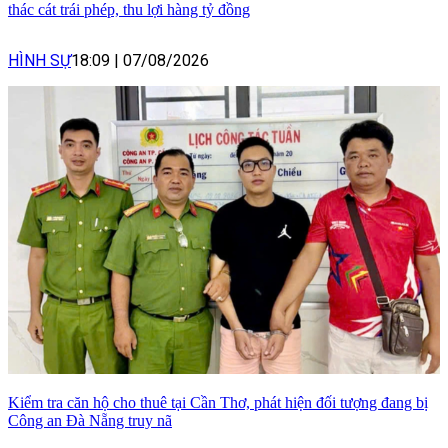
thác cát trái phép, thu lợi hàng tỷ đồng
HÌNH SỰ
18:09
|
07/08/2026
Kiểm tra căn hộ cho thuê tại Cần Thơ, phát hiện đối tượng đang bị
Công an Đà Nẵng truy nã