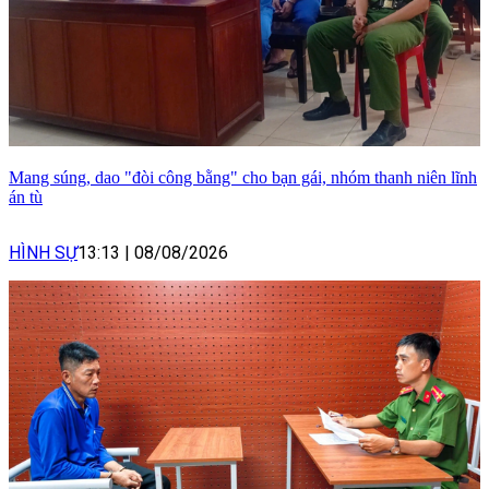
Mang súng, dao "đòi công bằng" cho bạn gái, nhóm thanh niên lĩnh
án tù
HÌNH SỰ
13:13
|
08/08/2026