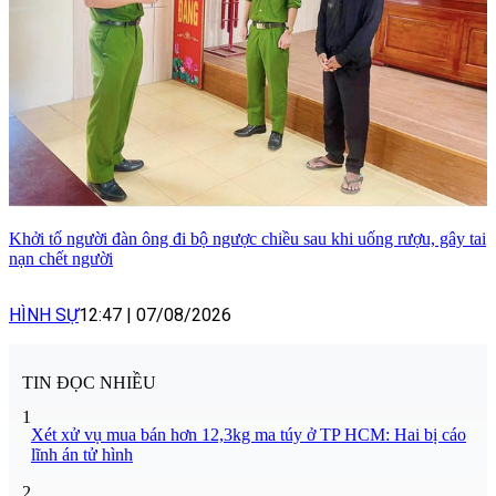
Khởi tố người đàn ông đi bộ ngược chiều sau khi uống rượu, gây tai
nạn chết người
HÌNH SỰ
12:47
|
07/08/2026
TIN ĐỌC NHIỀU
1
Xét xử vụ mua bán hơn 12,3kg ma túy ở TP HCM: Hai bị cáo
lĩnh án tử hình
2