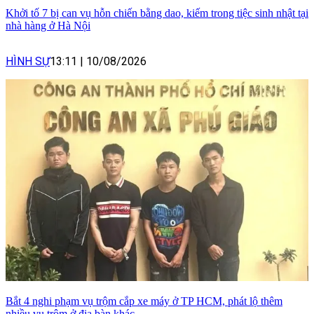
Khởi tố 7 bị can vụ hỗn chiến bằng dao, kiếm trong tiệc sinh nhật tại
nhà hàng ở Hà Nội
HÌNH SỰ
13:11
|
10/08/2026
Bắt 4 nghi phạm vụ trộm cắp xe máy ở TP HCM, phát lộ thêm
nhiều vụ trộm ở địa bàn khác