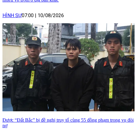
HÌNH SỰ
07:00
|
10/08/2026
Được “Đất Bắc” bị đề nghị truy tố cùng 55 đồng phạm trong vụ đòi
nợ