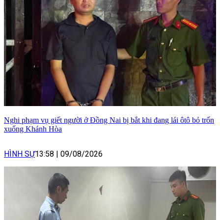
Nghi phạm vụ giết người ở Đồng Nai bị bắt khi đang lái ôtô bỏ trốn
xuống Khánh Hòa
HÌNH SỰ
13:58
|
09/08/2026