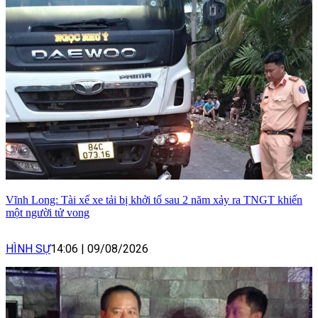
Vĩnh Long: Tài xế xe tải bị khởi tố sau 2 năm xảy ra TNGT khiến
một người tử vong
HÌNH SỰ
14:06
|
09/08/2026