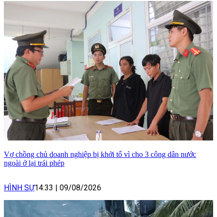
Vợ chồng chủ doanh nghiệp bị khởi tố vì cho 3 công dân nước
ngoài ở lại trái phép
HÌNH SỰ
14:33
|
09/08/2026