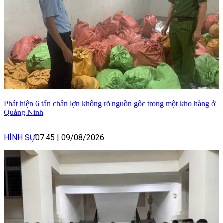
Phát hiện 6 tấn chân lợn không rõ nguồn gốc trong một kho hàng ở
Quảng Ninh
HÌNH SỰ
07:45
|
09/08/2026