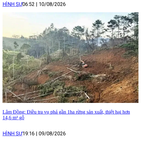
HÌNH SỰ
06:52
|
10/08/2026
Lâm Đồng: Điều tra vụ phá gần 1ha rừng sản xuất, thiệt hại hơn
14,6 m³ gỗ
HÌNH SỰ
19:16
|
09/08/2026