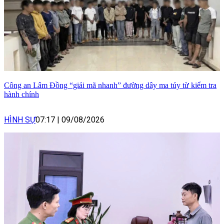
Công an Lâm Đồng “giải mã nhanh” đường dây ma túy từ kiểm tra
hành chính
HÌNH SỰ
07:17
|
09/08/2026