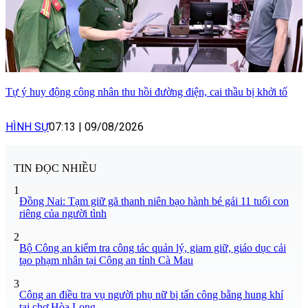
Tự ý huy động công nhân thu hồi đường điện, cai thầu bị khởi tố
HÌNH SỰ
07:13
|
09/08/2026
TIN ĐỌC NHIỀU
1
Đồng Nai: Tạm giữ gã thanh niên bạo hành bé gái 11 tuổi con
riêng của người tình
2
Bộ Công an kiểm tra công tác quản lý, giam giữ, giáo dục cải
tạo phạm nhân tại Công an tỉnh Cà Mau
3
Công an điều tra vụ người phụ nữ bị tấn công bằng hung khí
tại chợ Hòa Long