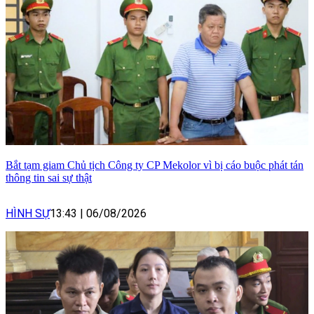
Bắt tạm giam Chủ tịch Công ty CP Mekolor vì bị cáo buộc phát tán
thông tin sai sự thật
HÌNH SỰ
13:43
|
06/08/2026