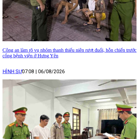
Công an làm rõ vụ nhóm thanh thiếu niên rượt đuổi, hỗn chiến trước
cổng bệnh viện ở Hưng Yên
HÌNH SỰ
07:08
|
06/08/2026