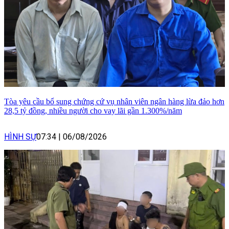
Tòa yêu cầu bổ sung chứng cứ vụ nhân viên ngân hàng lừa đảo hơn
28,5 tỷ đồng, nhiều người cho vay lãi gần 1.300%/năm
HÌNH SỰ
07:34
|
06/08/2026