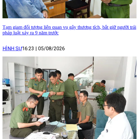
Tạm giam đối tượng liên quan vụ gây thương tích, bắt giữ người trái
pháp luật xảy ra 9 năm trước
HÌNH SỰ
16:23
|
05/08/2026