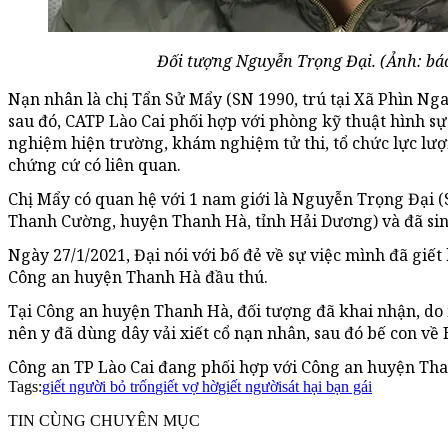
Đối tượng Nguyễn Trọng Đại. (Ảnh: bá
Nạn nhân là chị Tẩn Sử Mẩy (SN 1990, trú tại Xã Phìn Nga
sau đó, CATP Lào Cai phối hợp với phòng kỹ thuật hình s
nghiệm hiện trường, khám nghiệm tử thi, tổ chức lực lượ
chứng cứ có liên quan.
Chị Mẩy có quan hệ với 1 nam giới là Nguyễn Trọng Đại (
Thanh Cường, huyện Thanh Hà, tỉnh Hải Dương) và đã sin
Ngày 27/1/2021, Đại nói với bố đẻ về sự việc mình đã giết 
Công an huyện Thanh Hà đầu thú.
Tại Công an huyện Thanh Hà, đối tượng đã khai nhận, do 
nên y đã dùng dây vải xiết cổ nạn nhân, sau đó bế con về
Công an TP Lào Cai đang phối hợp với Công an huyện Than
Tags:
giết người bỏ trốn
giết vợ hờ
giết người
sát hại bạn gái
TIN CÙNG CHUYÊN MỤC