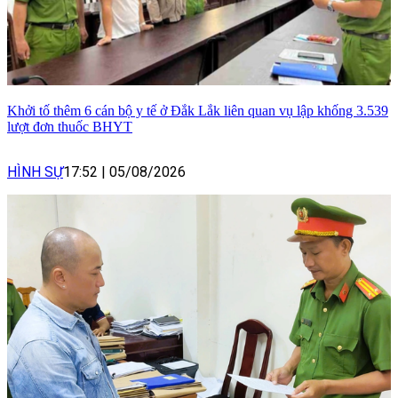
Khởi tố thêm 6 cán bộ y tế ở Đắk Lắk liên quan vụ lập khống 3.539
lượt đơn thuốc BHYT
HÌNH SỰ
17:52
|
05/08/2026