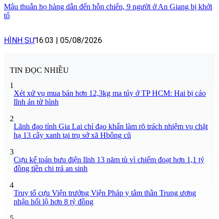
Mâu thuẫn họ hàng dẫn đến hỗn chiến, 9 người ở An Giang bị khởi
tố
HÌNH SỰ
16:03
|
05/08/2026
TIN ĐỌC NHIỀU
1
Xét xử vụ mua bán hơn 12,3kg ma túy ở TP HCM: Hai bị cáo
lĩnh án tử hình
2
Lãnh đạo tỉnh Gia Lai chỉ đạo khẩn làm rõ trách nhiệm vụ chặt
hạ 13 cây xanh tại trụ sở xã Hbông cũ
3
Cựu kế toán bưu điện lĩnh 13 năm tù vì chiếm đoạt hơn 1,1 tỷ
đồng tiền chi trả an sinh
4
Truy tố cựu Viện trưởng Viện Pháp y tâm thần Trung ương
nhận hối lộ hơn 8 tỷ đồng
5