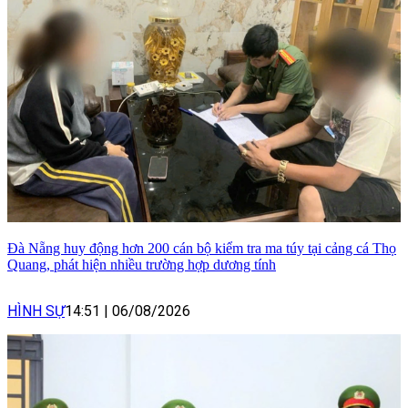
Đà Nẵng huy động hơn 200 cán bộ kiểm tra ma túy tại cảng cá Thọ
Quang, phát hiện nhiều trường hợp dương tính
HÌNH SỰ
14:51
|
06/08/2026