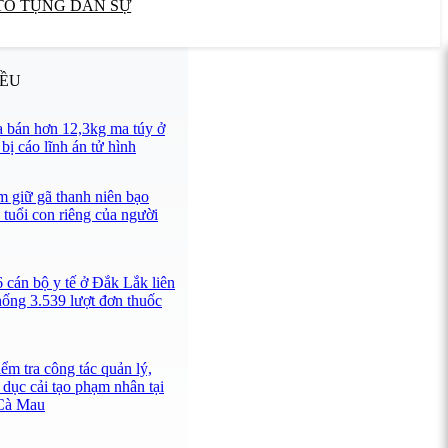
TỐ TỤNG DÂN SỰ
IỀU
 bán hơn 12,3kg ma túy ở
ị cáo lĩnh án tử hình
 giữ gã thanh niên bạo
 tuổi con riêng của người
 cán bộ y tế ở Đắk Lắk liên
hống 3.539 lượt đơn thuốc
ểm tra công tác quản lý,
 dục cải tạo phạm nhân tại
 Cà Mau