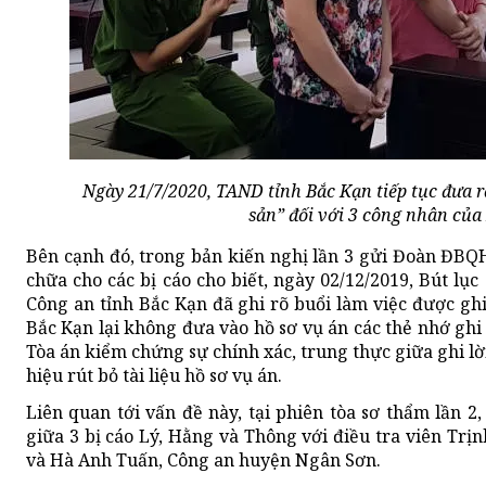
Ngày 21/7/2020, TAND tỉnh Bắc Kạn tiếp tục đưa r
sản” đối với 3 công nhân của
Bên cạnh đó, trong bản kiến nghị lần 3 gửi Đoàn ĐBQ
chữa cho các bị cáo cho biết, ngày 02/12/2019, Bút lục
Công an tỉnh Bắc Kạn đã ghi rõ buổi làm việc được gh
Bắc Kạn lại không đưa vào hồ sơ vụ án các thẻ nhớ ghi 
Tòa án kiểm chứng sự chính xác, trung thực giữa ghi lờ
hiệu rút bỏ tài liệu hồ sơ vụ án.
Liên quan tới vấn đề này, tại phiên tòa sơ thẩm lần 2
giữa 3 bị cáo Lý, Hằng và Thông với điều tra viên Tr
và Hà Anh Tuấn, Công an huyện Ngân Sơn.