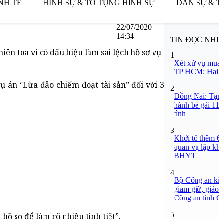
NH TẾ
HÌNH SỰ & TỐ TỤNG HÌNH SỰ
DÂN SỰ & 
22/07/2020
14:34
TIN ĐỌC NH
ên tòa vì có dấu hiệu làm sai lệch hồ sơ vụ
1
Xét xử vụ mua
TP HCM: Hai b
ụ án “Lừa đảo chiếm đoạt tài sản” đối với 3
2
Đồng Nai: Tạm
hành bé gái 11
tình
3
Khởi tố thêm 6
quan vụ lập k
BHYT
4
Bộ Công an ki
giam giữ, giáo
Công an tỉnh
5
hồ sơ để làm rõ nhiều tình tiết”.