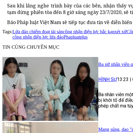
Sau khi lắng nghe trình bày của các bên, nhận thấy 
tạm dừng phiên tòa đến 8 giờ sáng ngày 23/7/2020, sẽ ti
Báo Pháp luật Việt Nam sẽ tiếp tục đưa tin về diễn biến
Tags:
Lừa đảo chiếm đoạt tài sản
công nhận điện lực bắc kạn
xét xử
Côn
công nhận điện lực lừa đảo
Phapluatplus
TIN CÙNG CHUYÊN MỤC
Ba nữ nhân viên q
HÌNH SỰ
13:23
|
Ba nhân viên một
bị khởi tố để điề
phép chất ma túy
Mang súng, dao "đ