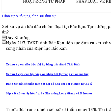
HOẠT ĐỘNG TƯ PHÁP
PHÁP LUẬT VỀ KI
Hình sự & tố tụng hình sự
Hình sự
Xét xử vụ án lừa đảo chiếm đọat tại Bắc Kạn: Tạm dừng phi
án?
Duy Khương
Ngày 21/7, TAND tỉnh Bắc Kạn tiếp tục đưa ra xét xử v
công nhân của Điện lực Bắc Kạn.
Xét xử vụ em đầu độc chị họ bằng trà sữa ở Thái Bình
Xét xử 2 cựu cán bộ công an nhận hối lộ trong vụ án ma túy
Đang xét xử kẻ nhẫn tâm sát hại cả nhà em gái vì món nợ 3,6 tỷ
Sắp xét xử vụ “ly hôn” giữa Nền móng Long Giang và K-homes
Trước đó, trong phiên xét xử sơ thẩm ngày 16/6, Tòa trả 