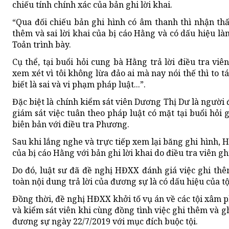
chiếu tính chính xác của bản ghi lời khai.
“Qua đối chiếu bản ghi hình có âm thanh thì nhận th
thêm và sai lời khai của bị cáo Hằng và có dấu hiệu làm 
Toản trình bày.
Cụ thể, tại buổi hỏi cung bà Hằng trả lời điều tra vi
xem xét vì tôi không lừa đảo ai mà nay nói thế thì to tát
biết là sai và vi phạm pháp luật...”.
Đặc biệt là chính kiểm sát viên Dương Thị Dư là ngườ
giám sát việc tuân theo pháp luật có mặt tại buổi hỏi 
biên bản với điều tra Phương.
Sau khi lắng nghe và trực tiếp xem lại băng ghi hình, 
của bị cáo Hằng với bản ghi lời khai do điều tra viên gh
Do đó, luật sư đã đề nghị HĐXX đánh giá việc ghi thêm
toàn nội dung trả lời của đương sự là có dấu hiệu của tộ
Đồng thời, đề nghị HĐXX khởi tố vụ án về các tội xâm p
và kiểm sát viên khi cùng đồng tình việc ghi thêm và gh
đương sự ngày 22/7/2019 với mục đích buộc tội.