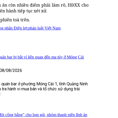
vụ án còn nhiều điểm phải làm rõ, HĐXX cho
ến hành tiếp tục xét xử.
 phiên toà trên.
g nhân Điện lực
pháp luật Việt Nam
uán bar bị bắt vì liên quan đến ma túy ở Móng Cái
08/08/2026
 quán bar ở phường Móng Cái 1, tỉnh Quảng Ninh
u tra hành vi mua bán và tổ chức sử dụng trái
.
òi công bằng" cho bạn gái, nhóm thanh niên lĩnh án