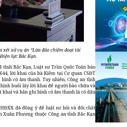
a xét xử vụ án “Lừa đảo chiếm đoạt tài
 Điện lực Bắc Kạn.
H tỉnh Bắc Kạn, Luật sư Trần Quốc Toản bào
 644, lời khai của bà Kiêm tại Cơ quan CSĐT
i hình có âm thanh. Tuy nhiên, Công an tỉnh
hình buổi lấy lời khai để người bào chữa và
i khai và bản ghi hình có âm thanh là có dấu
, HĐXX đã đồng ý để luật sư hỏi và đối chất
ịnh Xuân Phương thuộc Công an tỉnh Bắc Kạn