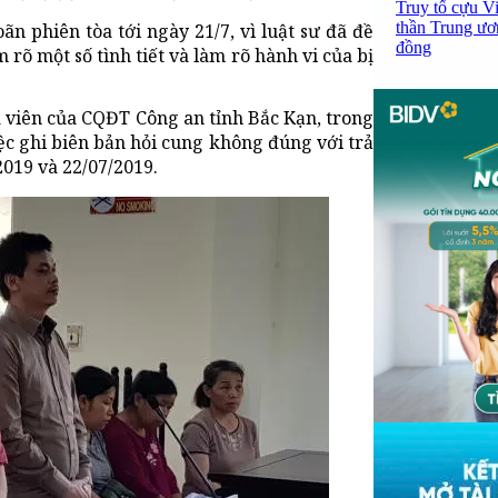
Truy tố cựu V
thần Trung ươ
n phiên tòa tới ngày 21/7, vì luật sư đã đề
đồng
 rõ một số tình tiết và làm rõ hành vi của bị
ra viên của CQĐT Công an tỉnh Bắc Kạn, trong
ệc ghi biên bản hỏi cung không đúng với trả
2019 và 22/07/2019.