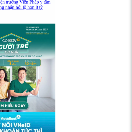
iện trưởng Viện Pháp y tâm
ng nhận hối lộ hơn 8 tỷ