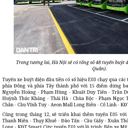
Trong tương lai, Hà Nội sẽ có tổng số 48 tuyến buý
Quân).
Tuyến xe buýt điện đầu tiên có số hiệu E03 chạy qua các
phía Đông và phía Tây thành phố với 15 điểm dừng b
Nguyễn Hoàng - Phạm Hùng - Khuất Duy Tiến - Trần D
Huỳnh Thúc Kháng - Thái Hà - Chùa Bộc - Phạm Ngọc Th
Chân - Cầu Vĩnh Tuy - Aeon Mall Long Biên - Cổ Linh - K
Cũng trong tháng 12, sẽ triển khai thêm tuyến E05 với 
Thanh Niên - Thụy Khuê - Đào Tấn - Cầu Giấy - Xuân Th
Long - KĐT Smart City; tuyến E01 với lộ trình: Bến xe M