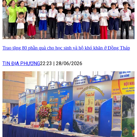
Trao tặng 80 phần quà cho học sinh và hộ khó khăn ở Đồng Tháp
TIN ĐỊA PHƯƠNG
22:23
|
28/06/2026