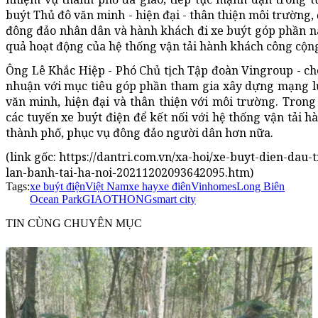
buýt Thủ đô văn minh - hiện đại - thân thiện môi trường
đông đảo nhân dân và hành khách đi xe buýt góp phần n
quả hoạt động của hệ thống vận tải hành khách công cộn
Ông Lê Khắc Hiệp - Phó Chủ tịch Tập đoàn Vingroup - cho
nhuận với mục tiêu góp phần tham gia xây dựng mạng lư
văn minh, hiện đại và thân thiện với môi trường. Tron
các tuyến xe buýt điện để kết nối với hệ thống vận tải 
thành phố, phục vụ đông đảo người dân hơn nữa.
(link gốc: https://dantri.com.vn/xa-hoi/xe-buyt-dien-dau
lan-banh-tai-ha-noi-20211202093642095.htm)
Tags:
xe buýt điện
Việt Nam
xe hay
xe điên
Vinhomes
Long Biên
Ocean Park
GIAOTHONG
smart city
TIN CÙNG CHUYÊN MỤC