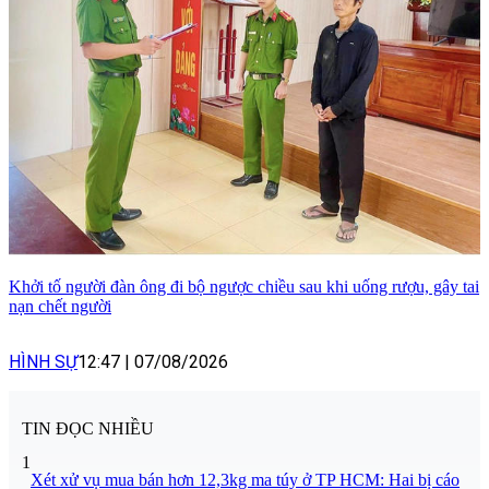
Khởi tố người đàn ông đi bộ ngược chiều sau khi uống rượu, gây tai
nạn chết người
HÌNH SỰ
12:47
|
07/08/2026
TIN ĐỌC NHIỀU
1
Xét xử vụ mua bán hơn 12,3kg ma túy ở TP HCM: Hai bị cáo