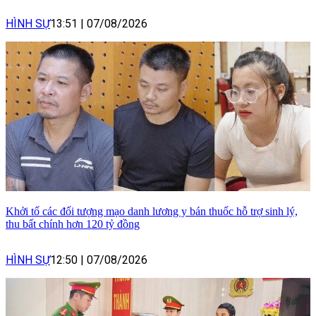
HÌNH SỰ
13:51
|
07/08/2026
Khởi tố các đối tượng mạo danh lương y bán thuốc hỗ trợ sinh lý,
thu bất chính hơn 120 tỷ đồng
HÌNH SỰ
12:50
|
07/08/2026