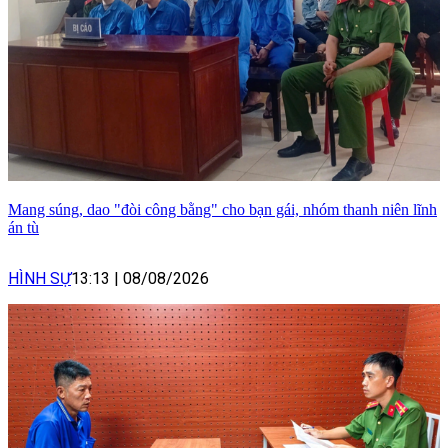
Mang súng, dao "đòi công bằng" cho bạn gái, nhóm thanh niên lĩnh
án tù
HÌNH SỰ
13:13
|
08/08/2026