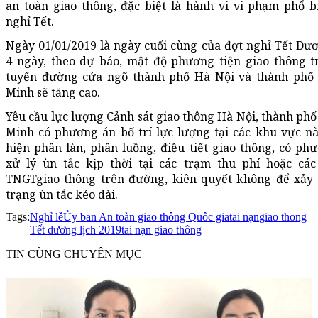
an toàn giao thông, đặc biệt là hành vi vi phạm phổ b
nghỉ
Tết.
Ngày 01/
01/2019
là ngày cuối cùng của đợt nghỉ
Tết Dươ
4 ngày
, theo dự báo, mật độ
phương tiện
giao thông
t
tuyến
đường cửa ngõ
thành phố Hà Nội và thành phố
Minh sẽ tăng cao.
Yêu cầu lực lượng Cảnh sát giao thông Hà Nội, thành phố
Minh có phương án bố trí lực lượng tại các khu vực nà
hiện phân làn, phân luồng, điều tiết giao thông, có ph
xử lý ùn tắc kịp thời tại các trạm thu phí hoặc các
TNGT
giao thông trên đường, kiên quyết không để xảy 
trạng ùn tắc kéo dài.
Tags:
Nghỉ lễ
Ủy ban An toàn giao thông Quốc gia
tai nạn
giao thong
Tết dương lịch 2019
tai nạn giao thông
TIN CÙNG CHUYÊN MỤC