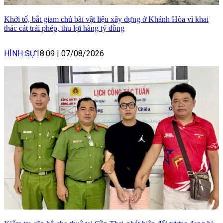
Khởi tố, bắt giam chủ bãi vật liệu xây dựng ở Khánh Hòa vì khai
thác cát trái phép, thu lợi hàng tỷ đồng
HÌNH SỰ
18:09
|
07/08/2026