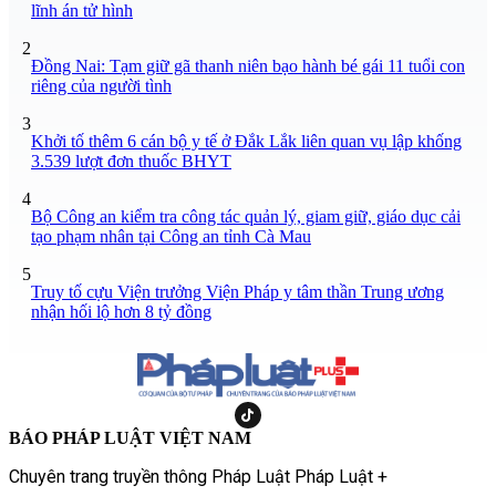
lĩnh án tử hình
2
Đồng Nai: Tạm giữ gã thanh niên bạo hành bé gái 11 tuổi con
riêng của người tình
3
Khởi tố thêm 6 cán bộ y tế ở Đắk Lắk liên quan vụ lập khống
3.539 lượt đơn thuốc BHYT
4
Bộ Công an kiểm tra công tác quản lý, giam giữ, giáo dục cải
tạo phạm nhân tại Công an tỉnh Cà Mau
5
Truy tố cựu Viện trưởng Viện Pháp y tâm thần Trung ương
nhận hối lộ hơn 8 tỷ đồng
BÁO PHÁP LUẬT VIỆT NAM
Chuyên trang truyền thông Pháp Luật Pháp Luật +