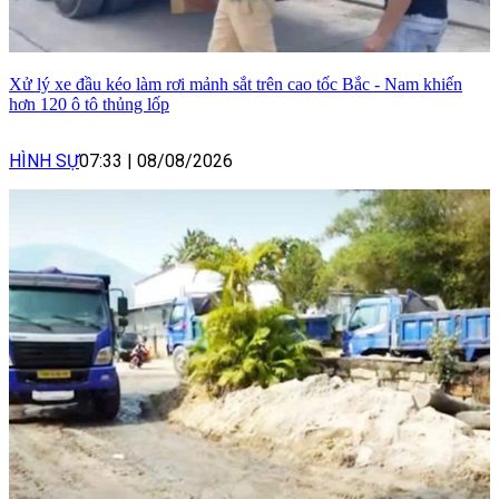
Xử lý xe đầu kéo làm rơi mảnh sắt trên cao tốc Bắc - Nam khiến
hơn 120 ô tô thủng lốp
HÌNH SỰ
07:33
|
08/08/2026