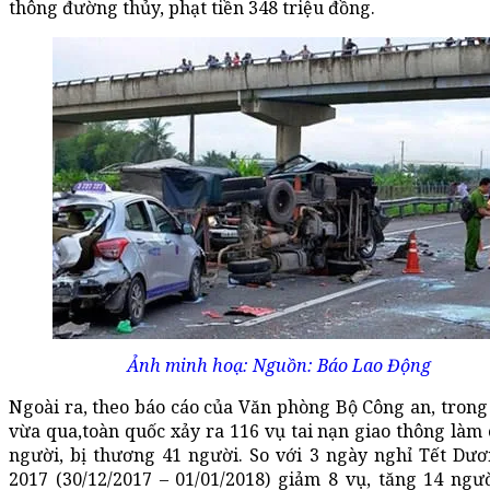
thông đường thủy, phạt tiền 348 triệu đồng.
Ảnh minh hoạ: Nguồn: Báo Lao Động
Ngoài ra,
theo báo cáo của Văn phòng Bộ Công an, trong
vừa qua,t
oàn quốc xả
y ra 116
vụ tai nạn giao thông làm
người
,
bị thương
41
người
. So với 3 ngày nghỉ Tết Dươ
2017 (
30/12/2017 – 01/01/2018
) giảm 8
vụ
, tăng
1
4
ngườ