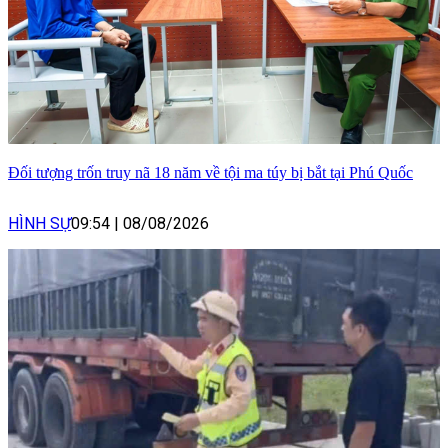
Đối tượng trốn truy nã 18 năm về tội ma túy bị bắt tại Phú Quốc
HÌNH SỰ
09:54
|
08/08/2026