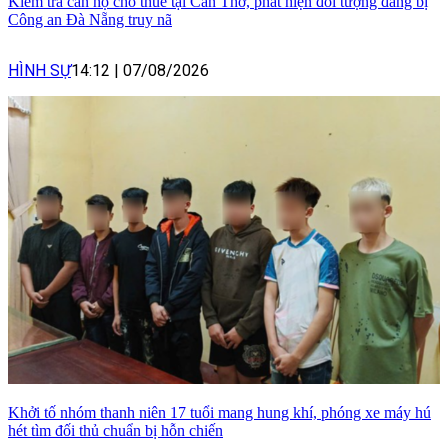
Kiểm tra căn hộ cho thuê tại Cần Thơ, phát hiện đối tượng đang bị
Công an Đà Nẵng truy nã
HÌNH SỰ
14:12
|
07/08/2026
Khởi tố nhóm thanh niên 17 tuổi mang hung khí, phóng xe máy hú
hét tìm đối thủ chuẩn bị hỗn chiến