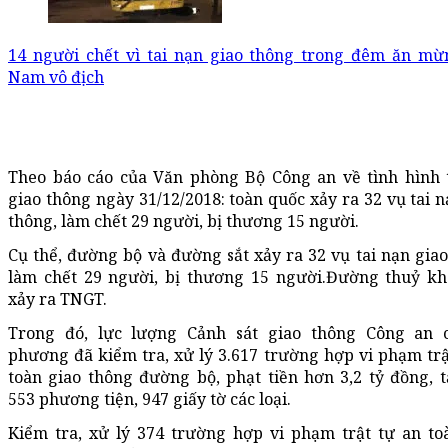
14 người chết vì tai nạn giao thông trong đêm ăn mừ
Nam vô địch
Theo báo cáo của Văn phòng Bộ Công an
về
tình hình 
giao thông ngày
31/12/2018: toàn quốc xảy ra
32
vụ tai n
thông, làm chết
2
9 người, bị thương
15
người.
Cụ thể, đường bộ
và đường sắt
xảy ra
32
vụ tai nạn giao
làm chết
2
9 người, bị thương
15
người.
Đ
ường thuỷ kh
xảy ra TNGT.
Trong đó, lực lượng Cảnh sát giao thông Công an 
phương đã kiểm tra, xử lý 3.617 trường hợp vi phạm trậ
toàn giao thông đường bộ,
phạt tiền hơn 3,2 tỷ đồng, 
553 phương tiện, 947 giấy tờ các loại.
Kiểm tra, xử lý 374 trường hợp vi phạm trật tự an to