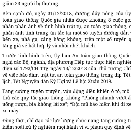
giảm
33
người bị thương.
Bên cạnh đó, ngày 31/12/2018, đường dây nóng của Ủ
toàn giao thông Quốc gia nhận được khoảng 8 cuộc gọi
nhắn phản ánh về tình hình trật tự, an toàn giao thông, 
phản ánh tình trạng ùn tắc tại một số tuyến đường dẫn 
bến xe, nhà ga, cảng hàng không, trên một số tuyến q
tăng giá vé bất hợp lý và nhồi nhét khách.
Trước tình hình trên,
Ủy ban An toàn giao thông Quốc
nghị các Bộ, ngành, địa phương.
Tiếp tục thực hiện nghi
điện số
1793
/CĐ-TTg ngày
1
3
/12/
2018
của Thủ tướng Ch
về việc bảo đảm trật tự, an toàn giao thông trong dịp Tế
lịch, Tết Nguyên đán Kỷ Hợi và Lễ hội Xuân 2019
.
Tăng cường tuyên truyền, vận động
điều khiển ô tô, mô
thủ các quy tắc giao thông
,
không
“P
hóng nhanh vượt 
uống rượ
u, bia không lái xe”
;
“Đội mũ bảo hiể
m khi đi xe
xe máy”
.
Đồng thời, chỉ đạo các lực lượng chức năng tăng cường tu
kiểm soát xử lý nghiêm mọi hành vi vi phạm quy định về 