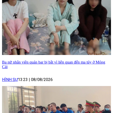
Ba nữ nhân viên quán bar bị bắt vì liên quan đến ma túy ở Móng
Cái
HÌNH SỰ
13:23
|
08/08/2026