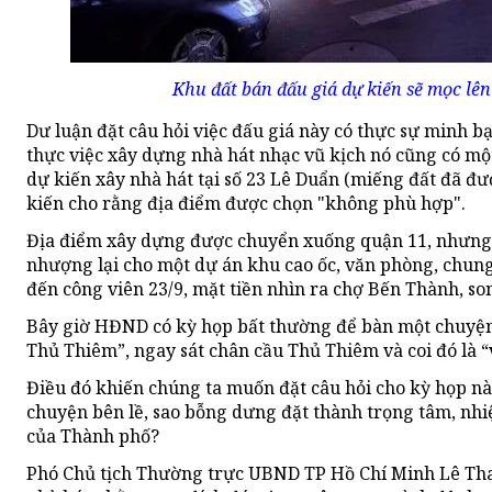
Khu đất bán đấu giá dự kiến sẽ mọc lên
Dư luận đặt câu hỏi việc đấu giá này có thực sự minh b
thực việc xây dựng nhà hát nhạc vũ kịch nó cũng có mộ
dự kiến xây nhà hát tại số 23 Lê Duẩn (miếng đất đã đư
kiến cho rằng địa điểm được chọn "không phù hợp".
Địa điểm xây dựng được chuyển xuống quận 11, nhưng 
nhượng lại cho một dự án khu cao ốc, văn phòng, chung
đến công viên 23/9, mặt tiền nhìn ra chợ Bến Thành, so
Bây giờ HĐND có kỳ họp bất thường để bàn một chuyện
Thủ Thiêm”, ngay sát chân cầu Thủ Thiêm và coi đó là “
Điều đó khiến chúng ta muốn đặt câu hỏi cho kỳ họp này
chuyện bên lề, sao bỗng dưng đặt thành trọng tâm, nh
của Thành phố?
Phó Chủ tịch Thường trực UBND TP Hồ Chí Minh Lê Th