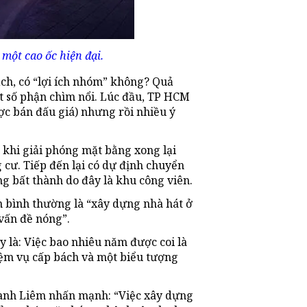
 một cao ốc hiện đại.
ạch, có “lợi ích nhóm” không? Quả
t số phận chìm nổi. Lúc đầu, TP HCM
ợc bán đấu giá) nhưng rồi nhiều ý
khi giải phóng mặt bằng xong lại
 cư. Tiếp đến lại có dự định chuyển
ng bất thành do đây là khu công viên.
 bình thường là “xây dựng nhà hát ở
vấn đề nóng”.
 là: Việc bao nhiêu năm được coi là
iệm vụ cấp bách và một biểu tượng
anh Liêm nhấn mạnh: “Việc xây dựng