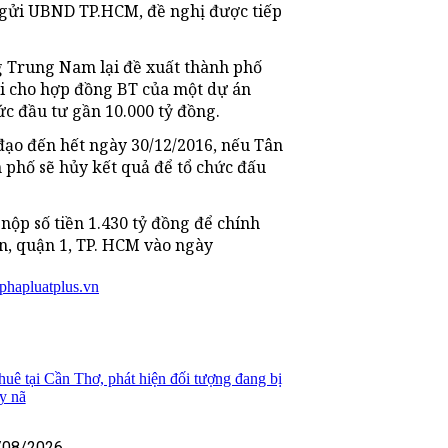
n gửi UBND TP.HCM, đề nghị được tiếp
g Trung Nam lại đề xuất thành phố
ổi cho hợp đồng BT của một dự án
c đầu tư gần 10.000 tỷ đồng.
đạo đến hết ngày 30/12/2016, nếu Tân
 phố sẽ hủy kết quả để tổ chức đấu
nộp số tiền 1.430 tỷ đồng để chính
n, quận 1, TP. HCM vào ngày
phapluatplus.vn
huê tại Cần Thơ, phát hiện đối tượng đang bị
y nã
/08/2026