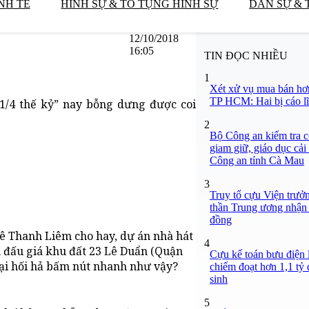
NH TẾ
HÌNH SỰ & TỐ TỤNG HÌNH SỰ
DÂN SỰ & 
12/10/2018
16:05
TIN ĐỌC NHIỀU
1
Xét xử vụ mua bán hơ
TP HCM: Hai bị cáo lĩ
 1/4 thế kỷ” nay bỗng dưng được coi
2
Bộ Công an kiểm tra c
giam giữ, giáo dục cải
Công an tỉnh Cà Mau
3
Truy tố cựu Viện trưở
thần Trung ương nhận 
đồng
ê Thanh Liêm cho hay, dự án nhà hát
4
n đấu giá khu đất 23 Lê Duẩn (Quận
Cựu kế toán bưu điện 
 lại hối hả bấm nút nhanh như vậy?
chiếm đoạt hơn 1,1 tỷ đ
sinh
5