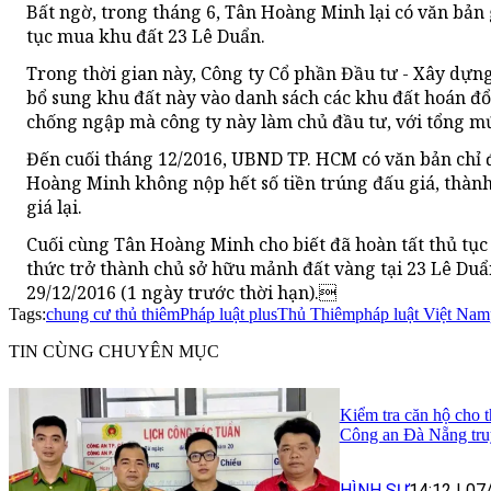
Bất ngờ, trong tháng 6, Tân Hoàng Minh lại có văn bả
tục mua khu đất 23 Lê Duẩn.
Trong thời gian này, Công ty Cổ phần Đầu tư - Xây dựn
bổ sung khu đất này vào danh sách các khu đất hoán đ
chống ngập mà công ty này làm chủ đầu tư, với tổng mứ
Đến cuối tháng 12/2016, UBND TP. HCM có văn bản chỉ 
Hoàng Minh không nộp hết số tiền trúng đấu giá, thành
giá lại.
Cuối cùng Tân Hoàng Minh cho biết đã hoàn tất thủ tục 
thức trở thành chủ sở hữu mảnh đất vàng tại 23 Lê Duẩ
29/12/2016 (1 ngày trước thời hạn).
Tags:
chung cư thủ thiêm
Pháp luật plus
Thủ Thiêm
pháp luật Việt Nam
TIN CÙNG CHUYÊN MỤC
Kiểm tra căn hộ cho t
Công an Đà Nẵng tru
HÌNH SỰ
14:12
|
07