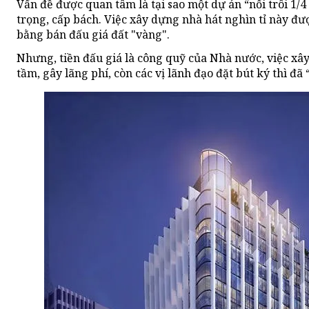
Vấn đề được quan tâm là tại sao một dự án “nổi trôi 1/
trọng, cấp bách. Việc xây dựng nhà hát nghìn tỉ này đư
bằng bán đấu giá đất "vàng".
Nhưng, tiền đấu giá là công quỹ của Nhà nước, việc x
tầm, gây lãng phí, còn các vị lãnh đạo đặt bút ký thì đã 