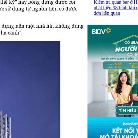
4 thế kỷ” nay bỗng dưng được coi
Kiểm tra quán bar ở H
phát hiện 98 bình khí 
ợc sử dụng từ nguồn tiền có được
đơn liên quan
ây dựng nên một nhà hát không đúng
“hạ cánh”.