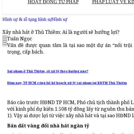
HOẠT ĐỘNG TƯ PHÁP
PHÁP LUẬT VỀ KI
Hình sự & tố tụng hình sự
Hình sự
Xây nhà hát ở Thủ Thiêm: Ai là người sẽ hưởng lợi?
Tuấn Ngọc
Vấn đề được quan tâm là tại sao một dự án “nổi trội
trọng, cấp bách.
Sai phạm ở Thủ Thiêm, sẽ xử lý theo hướng nào?
Hôm nay, TP HCM công bố kế hoạch xử lý sai phạm tại KĐTM Thủ Thiêm
Báo cáo trước HĐND TP HCM, Phó chủ tịch thành phố L
với kinh phí dự kiến 1.508 tỷ đồng lấy từ nguồn thu bá
1). Vậy ai được lợi từ việc xây nhà hát và tại sao HĐND
Bán đất vàng đổi nhà hát
ngàn tỷ