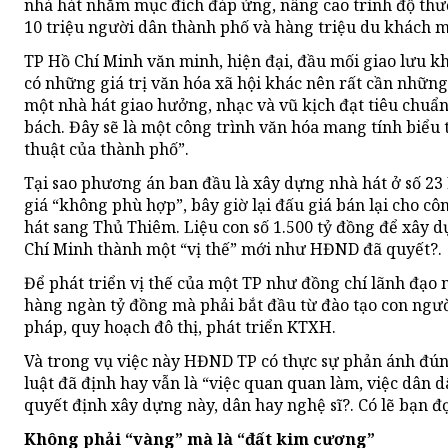
nhà hát nhằm mục đích đáp ứng, nâng cao trình độ thư
10 triệu người dân thành phố và hàng triệu du khách 
TP Hồ Chí Minh văn minh, hiện đại, đầu mối giao lưu kh
có những giá trị văn hóa xã hội khác nên rất cần nhữn
một nhà hát giao hưởng, nhạc và vũ kịch đạt tiêu chuẩn 
bách. Đây sẽ là một công trình văn hóa mang tính biểu
thuật của thành phố”.
Tại sao phương án ban đầu là xây dựng nhà hát ở số 2
giá “không phù hợp”, bây giờ lại đấu giá bán lại cho 
hát sang Thủ Thiêm. Liệu con số 1.500 tỷ đồng để xây 
Chí Minh thành một “vị thế” mới như HĐND đã quyết?.
Để phát triển vị thế của một TP như đồng chí lãnh đạo 
hàng ngàn tỷ đồng mà phải bắt đầu từ đào tạo con người
pháp, quy hoạch đô thị, phát triển KTXH.
Và trong vụ việc này HĐND TP có thực sự phản ánh đú
luật đã định hay vẫn là “việc quan quan làm, việc dân dâ
quyết định xây dựng này, dân hay nghệ sĩ?. Có lẽ bạn đọc
Không phải “vàng” mà là “đất kim cương”