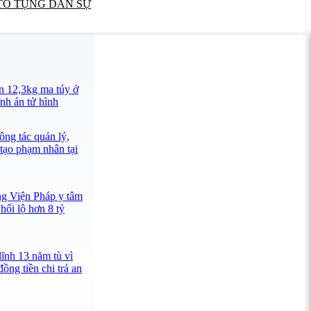
TỐ TỤNG DÂN SỰ
n 12,3kg ma túy ở
nh án tử hình
ông tác quản lý,
 tạo phạm nhân tại
ng Viện Pháp y tâm
hối lộ hơn 8 tỷ
lĩnh 13 năm tù vì
ồng tiền chi trả an