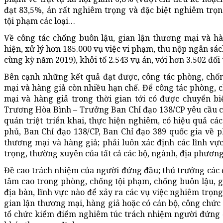
đạt 83,5%, án rất nghiêm trọng và đặc biệt nghiêm trọn
tội phạm các loại…
Về công tác chống buôn lậu, gian lận thương mại và hà
hiện, xử lý hơn 185.000 vụ việc vi phạm, thu nộp ngân sá
cùng kỳ năm 2019), khởi tố 2.543 vụ án, với hơn 3.502 đố
Bên cạnh những kết quả đạt được, công tác phòng, chốn
mại và hàng giả còn nhiều hạn chế. Để công tác phòng, c
mại và hàng giả trong thời gian tới có được chuyển b
Trương Hòa Bình – Trưởng Ban Chỉ đạo 138/CP yêu cầu cá
quán triệt triển khai, thực hiện nghiêm, có hiệu quả cá
phủ, Ban Chỉ đạo 138/CP, Ban Chỉ đạo 389 quốc gia về p
thương mại và hàng giả; phải luôn xác định các lĩnh vực
trọng, thường xuyên của tất cả các bộ, ngành, địa phương
Đề cao trách nhiệm của người đứng đầu; thủ trưởng các đ
tâm cao trong phòng, chống tội phạm, chống buôn lậu, g
địa bàn, lĩnh vực nào để xảy ra các vụ việc nghiêm trọng
gian lận thương mại, hàng giả hoặc có cán bộ, công chức
tổ chức kiểm điểm nghiêm túc trách nhiệm người đứng đ