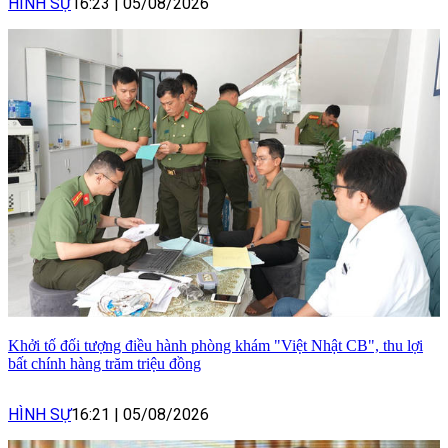
HÌNH SỰ
16:23
|
05/08/2026
Khởi tố đối tượng điều hành phòng khám "Việt Nhật CB", thu lợi
bất chính hàng trăm triệu đồng
HÌNH SỰ
16:21
|
05/08/2026