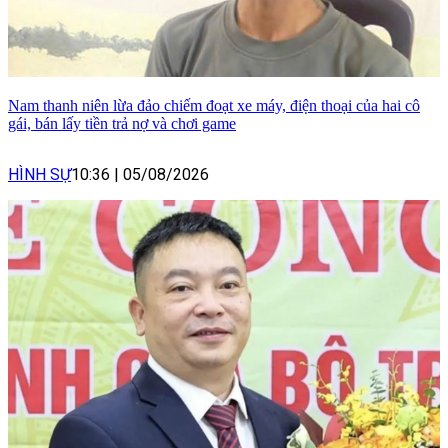
Nam thanh niên lừa đảo chiếm đoạt xe máy, điện thoại của hai cô
gái, bán lấy tiền trả nợ và chơi game
HÌNH SỰ
10:36
|
05/08/2026