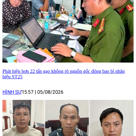
Phát hiện hơn 22 tấn gạo không rõ nguồn gốc đóng bao bì nhãn
hiệu ST25
HÌNH SỰ
15:57
|
05/08/2026