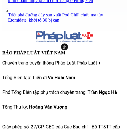
kinh doanh thực phẩm chức năng ở Hưng Yên
5
Triệt phá đường dây sản xuất Pod Chill chứa ma túy
Etomidate, khởi tố 30 bị can
BÁO PHÁP LUẬT VIỆT NAM
Chuyên trang truyền thông Pháp Luật Pháp Luật +
Tổng Biên tập:
Tiến sĩ Vũ Hoài Nam
Phó Tổng Biên tập phụ trách chuyên trang:
Trần Ngọc Hà
Tổng Thư ký:
Hoàng Văn Vượng
Giấy phép số: 27/GP-CBC của Cục Báo chí - Bộ TT&TT cấp