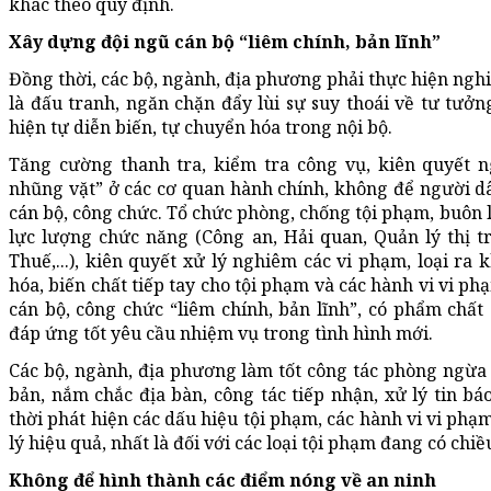
khác theo quy định.
Xây dựng đội ngũ cán bộ “liêm chính, bản lĩnh”
Đồng thời, các bộ, ngành, địa phương phải thực hiện nghi
là đấu tranh, ngăn chặn đẩy lùi sự suy thoái về tư tưởng
hiện tự diễn biến, tự chuyển hóa trong nội bộ.
Tăng cường thanh tra, kiểm tra công vụ, kiên quyết 
nhũng vặt” ở các cơ quan hành chính, không để người dâ
cán bộ, công chức. Tổ chức phòng, chống tội phạm, buôn 
lực lượng chức năng (Công an, Hải quan, Quản lý thị t
Thuế,...), kiên quyết xử lý nghiêm các vi phạm, loại ra
hóa, biến chất tiếp tay cho tội phạm và các hành vi vi p
cán bộ, công chức “liêm chính, bản lĩnh”, có phẩm chất 
đáp ứng tốt yêu cầu nhiệm vụ trong tình hình mới.
Các bộ, ngành, địa phương làm tốt công tác phòng ngừa t
bản, nắm chắc địa bàn, công tác tiếp nhận, xử lý tin báo
thời phát hiện các dấu hiệu tội phạm, các hành vi vi phạ
lý hiệu quả, nhất là đối với các loại tội phạm đang có chi
Không để hình thành các điểm nóng về an ninh