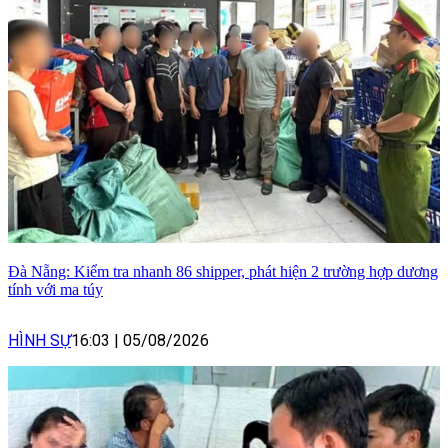
Đà Nẵng: Kiểm tra nhanh 86 shipper, phát hiện 2 trường hợp dương
tính với ma túy
HÌNH SỰ
16:03
|
05/08/2026