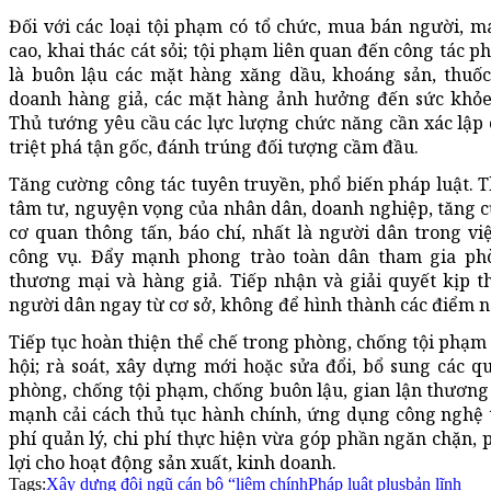
Đối với các loại tội phạm có tổ chức, mua bán người, m
cao, khai thác cát sỏi; tội phạm liên quan đến công tác 
là buôn lậu các mặt hàng xăng dầu, khoáng sản, thuốc 
doanh hàng giả, các mặt hàng ảnh hưởng đến sức khỏe 
Thủ tướng yêu cầu các lực lượng chức năng cần xác lập
triệt phá tận gốc, đánh trúng đối tượng cầm đầu.
Tăng cường công tác tuyên truyền, phổ biến pháp luật. T
tâm tư, nguyện vọng của nhân dân, doanh nghiệp, tăng cư
cơ quan thông tấn, báo chí, nhất là người dân trong việ
công vụ. Đẩy mạnh phong trào toàn dân tham gia phò
thương mại và hàng giả. Tiếp nhận và giải quyết kịp th
người dân ngay từ cơ sở, không để hình thành các điểm nó
Tiếp tục hoàn thiện thể chế trong phòng, chống tội phạm 
hội; rà soát, xây dựng mới hoặc sửa đổi, bổ sung các q
phòng, chống tội phạm, chống buôn lậu, gian lận thương m
mạnh cải cách thủ tục hành chính, ứng dụng công nghệ th
phí quản lý, chi phí thực hiện vừa góp phần ngăn chặn, p
lợi cho hoạt động sản xuất, kinh doanh.
Tags:
Xây dựng đội ngũ cán bộ “liêm chính
Pháp luật plus
bản lĩnh