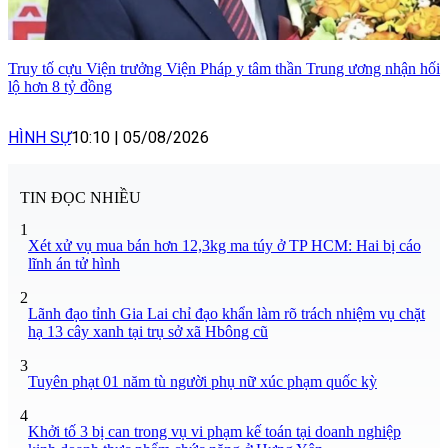
Truy tố cựu Viện trưởng Viện Pháp y tâm thần Trung ương nhận hối
lộ hơn 8 tỷ đồng
HÌNH SỰ
10:10
|
05/08/2026
TIN ĐỌC NHIỀU
1
Xét xử vụ mua bán hơn 12,3kg ma túy ở TP HCM: Hai bị cáo
lĩnh án tử hình
2
Lãnh đạo tỉnh Gia Lai chỉ đạo khẩn làm rõ trách nhiệm vụ chặt
hạ 13 cây xanh tại trụ sở xã Hbông cũ
3
Tuyên phạt 01 năm tù người phụ nữ xúc phạm quốc kỳ
4
Khởi tố 3 bị can trong vụ vi phạm kế toán tại doanh nghiệp