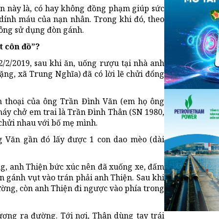
án này là, có hay không đồng phạm giúp sức
 dính máu của nạn nhân. Trong khi đó, theo
hông sử dụng đòn gánh.
t côn đồ”?
/2/2019, sau khi ăn, uống rượu tại nhà anh
ặng, xã Trung Nghĩa) đã có lời lẽ chửi đổng
n thoại của ông Trần Đình Văn (em họ ông
máy chở em trai là Trần Đình Thân (SN 1980,
chửi nhau với bố mẹ mình.
g Văn gần đó lấy được 1 con dao mèo (dài
g, anh Thiện bức xúc nên đã xuống xe, đấm
 gánh vụt vào trán phải anh Thiện. Sau khi
ường, còn anh Thiện đi ngược vào phía trong
ương ra đường. Tới nơi, Thân dùng tay trái