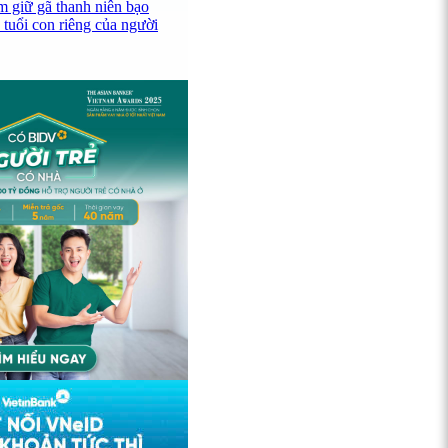
 giữ gã thanh niên bạo
 tuổi con riêng của người