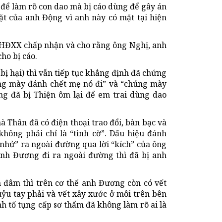
 để làm rõ con dao mà bị cáo dùng để gây án
mặt của anh Động vì anh này có mặt tại hiện
HĐXX chấp nhận và cho rằng ông Nghị, anh
ho bị cáo.
bị hại) thì vẫn tiếp tục khẳng định đã chứng
úng mày đánh chết mẹ nó đi” và “chúng mày
g đã bị Thiện ôm lại để em trai dùng dao
à Thân đã có điện thoại trao đổi, bàn bạc và
hông phải chỉ là “tình cờ”. Dấu hiệu đánh
“nhử” ra ngoài đường qua lời “kích” của ông
anh Đương đi ra ngoài đường thì đã bị anh
n đâm thì trên cơ thể anh Đương còn có vết
ỷu tay phải và vết xây xước ở môi trên bên
ành tố tụng cấp sơ thẩm đã không làm rõ ai là