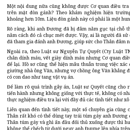
Một nội dung nữa cũng không được Cơ quan điều tra là
trên mặt đòn gánh? Theo khám nghiệm hiện trường
khoảng hơn 10m. Liệu đòn gánh này có phải là một hung 
Rõ ràng, khi anh Đương đã bị đâm nằm gục tại chỗ t
nằm cách đó cả chục mét được. Vậy, ai là người đã s
đã tham gia đánh anh Đương, giúp sức cho Thân đâm 
Ngoài ra, theo Luật sư Nguyễn Tự Quyết (Cty Luật TN
chân dính máu, vết giày dính máu nhưng Cơ quan điều
để lại. Hồ sơ cũng thể hiện mâu thuẫn trong việc xác
giường nhà ông Văn, nhưng vợ chồng ông Văn khẳng đị
có con dao như tang vật vụ án.
Để làm rõ quá trình gây án, Luật sư Quyết cũng cho 
tiến hành nhưng không giống với thực tế, không có nh
thực nghiệm điều tra lại với đầy đủ các tình tiết như xô 
Liên quan đến tình tiết này, một số chuyên gia cũng 
Thân rất khó có thể dùng tay trái túm gáy anh Đương 
Thân túm gáy và ghì ấn đầu đối thủ xuống được thì h
không thể chếch từ dưới ngực anh Đương lên phía trên