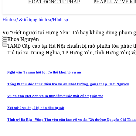
HOẠT ĐỘNG TƯ PHÁP
PHÁP LUẬT VỀ KI
Hình sự & tố tụng hình sự
Hình sự
Vụ “Giết người tại Hưng Yên”: Có hay không đồng phạm g
Khoa Nguyên
TAND Cấp cao tại Hà Nội chuẩn bị mở phiên tòa phúc t
trú tại xã Trung Nghĩa, TP Hưng Yên, tỉnh Hưng Yên) về 
Nghi vấn Tenma hối lộ: Có thể khởi tố vụ án
Tổng Bí thư đốc thúc điều tra vụ án Nhật Cường, gang thép Thái Nguyên
Vụ án cha giết con và lá thư đẫm nước mắt của người mẹ
Xét xử 2 vụ án, 2 bị cáo đều tự sát
Tỉnh uỷ Bà Rịa - Vũng Tàu yêu cầu làm rõ vụ án "2A đường Nguyễn Chí Than