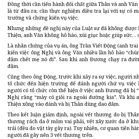
Đồng thời cần tiến hành đối chất giữa Thân và anh Văn
là từ đâu ra; cần thực nghiệm điều tra lại với sự có 
trường và chứng kiến vụ việc.
Nhưng những đề nghị này của Luật sư đã không được 
Thiện, anh Văn không hô hào, xúi giục hoặc giúp sức… c
Là nhân chứng của vụ án, ông Trần Viết Động (anh trai 
kiến việc ông Nghị và ông Văn nhiều lần hô hào “ch
đâm chết mẹ nó đi”. Sau khi anh Đương chạy ra đườn
đâm.
Cũng theo ông Động, trước khi xảy ra sự việc, người nh
tổ chức đến hiện trường để đánh người chứ vụ việc k
người có tổ chức còn thể hiện ở việc anh Đương đã bị 
Nghị rằng “mày có giỏi ra ngoài đường kia”. Và khi 
Thiện xông vào đánh và bị Thân dùng dao đâm.
Theo kết luận giám định, ngoài vết thương do bị Thâ
thương rách da ở mỏm vai phải, vết xây xước da ở khu
trái (đều do vật tày gây ra). Tuy nhiên, cơ quan tiến h
người đã gây nên 3 vết thương trên.