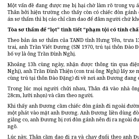
Một vấn đề đang được mẹ bị hại chờ làm rõ trong vụ 
Thân bởi hiện trường cho thấy còn có chiếc đòn gánh
án sơ thẩm thì bị cáo chỉ cầm dao để đâm người chứ k
Tòa sơ thẩm để “lọt” tình tiết “phạm tội có tính chấ
Theo bản án sơ thẩm của TAND tỉnh Hưng Yên, trưa 12
trai, anh Trần Viết Đương (SN 1970, trú tại thôn Đào Đ
bố vợ là ông Trần Đình Nghị.
Khoảng 13h cùng ngày, nhận được thông tin qua điệ
Nghị), anh Trần Đình Thiện (con trai ông Nghị) lấy xe 
cùng trú tại thôn Đào Đặng) đi về nơi anh Đương đang 
Trong lúc mọi người chửi nhau, Thân đã vào nhà ôn
28cm, lưỡi nhọn) và cầm theo người.
Khi thấy anh Đương cầm chiếc đòn gánh đi ngoài đườn
một phát vào mặt anh Đương. Anh Đương liền dùng đòn
giằng co, anh Đương bị rơi đòn gánh nên đi ra ngoài đ
ngõ.
Lúc này, Thân cầm dao đi ra và chạy đuổi theo anh Đ