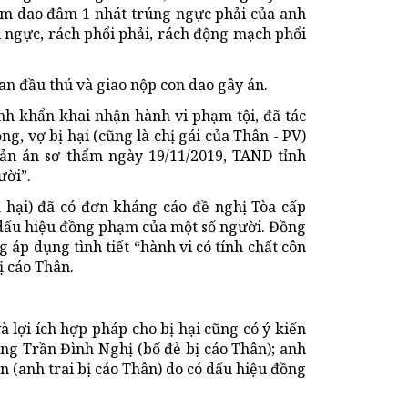
ầm dao đâm 1 nhát trúng ngực phải của anh
u ngực, rách phổi phải, rách động mạch phổi
an đầu thú và giao nộp con dao gây án.
ành khẩn khai nhận hành vi phạm tội, đã tác
ng, vợ bị hại (cũng là chị gái của Thân - PV)
bản án sơ thẩm ngày 19/11/2019, TAND tỉnh
ười”.
ị hại) đã có đơn kháng cáo đề nghị Tòa cấp
 dấu hiệu đồng phạm của một số người. Đồng
 áp dụng tình tiết “hành vi có tính chất côn
ị cáo Thân.
à lợi ích hợp pháp cho bị hại cũng có ý kiến
ng Trần Đình Nghị (bố đẻ bị cáo Thân); anh
 (anh trai bị cáo Thân) do có dấu hiệu đồng