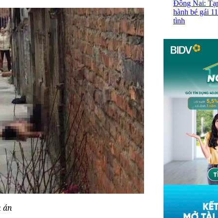
Đồng Nai: Tạm
hành bé gái 11
tình
ụ án