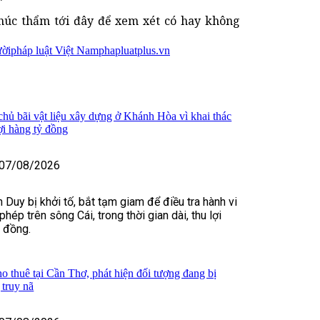
húc thẩm tới đây để xem xét có hay không
ười
pháp luật Việt Nam
phapluatplus.vn
 chủ bãi vật liệu xây dựng ở Khánh Hòa vì khai thác
lợi hàng tỷ đồng
07/08/2026
 Duy bị khởi tố, bắt tạm giam để điều tra hành vi
 phép trên sông Cái, trong thời gian dài, thu lợi
ỷ đồng.
o thuê tại Cần Thơ, phát hiện đối tượng đang bị
truy nã