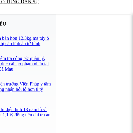
TỐ TỤNG DÂN SỰ
IỀU
 bán hơn 12,3kg ma túy ở
ị cáo lĩnh án tử hình
ểm tra công tác quản lý,
 dục cải tạo phạm nhân tại
 Cà Mau
iện trưởng Viện Pháp y tâm
ng nhận hối lộ hơn 8 tỷ
u điện lĩnh 13 năm tù vì
 1,1 tỷ đồng tiền chi trả an