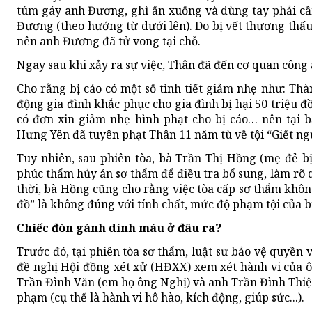
túm gáy anh Đương, ghì ấn xuống và dùng tay phải c
Đương (theo hướng từ dưới lên). Do bị vết thương thấ
nên anh Đương đã tử vong tại chỗ.
Ngay sau khi xảy ra sự việc, Thân đã đến cơ quan công 
Cho rằng bị cáo có một số tình tiết giảm nhẹ như: Th
động gia đình khắc phục cho gia đình bị hại 50 triệu đồ
có đơn xin giảm nhẹ hình phạt cho bị cáo… nên tại 
Hưng Yên đã tuyên phạt Thân 11 năm tù về tội “Giết ng
Tuy nhiên, sau phiên tòa, bà Trần Thị Hồng (mẹ đẻ b
phúc thẩm hủy án sơ thẩm để điều tra bổ sung, làm rõ
thời, bà Hồng cũng cho rằng việc tòa cấp sơ thẩm không
đồ” là không đúng với tính chất, mức độ phạm tội của b
Chiếc đòn gánh dính máu ở đâu ra?
Trước đó, tại phiên tòa sơ thẩm, luật sư bảo vệ quyền v
đề nghị Hội đồng xét xử (HĐXX) xem xét hành vi của ô
Trần Đình Văn (em họ ông Nghị) và anh Trần Đình Thiện
phạm (cụ thể là hành vi hô hào, kích động, giúp sức...).