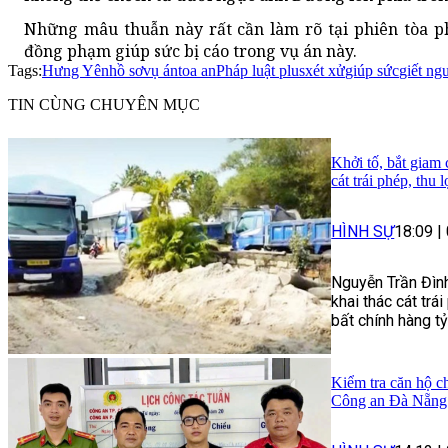
Những mâu thuẫn này rất cần làm rõ tại phiên tòa p
đồng phạm giúp sức bị cáo trong vụ án này.
Tags:
Hưng Yên
hồ sơ
vụ án
toa an
Pháp luật plus
xét xử
giúp sức
giết ng
TIN CÙNG CHUYÊN MỤC
Khởi tố, bắt giam
cát trái phép, thu 
HÌNH SỰ
18:09
|
Nguyễn Trần Đình
khai thác cát trái
bất chính hàng t
Kiểm tra căn hộ ch
Công an Đà Nẵng 