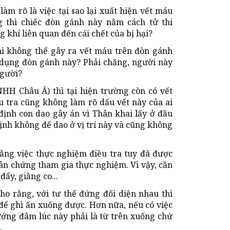
m rõ là việc tại sao lại xuất hiện vết máu
 thì chiếc đòn gánh này nằm cách tử thi
khí liên quan đến cái chết của bị hại?
hì không thể gây ra vết máu trên đòn gánh
ử dụng đòn gánh này? Phải chăng, người này
người?
HH Châu Á) thì tại hiện trường còn có vết
 tra cũng không làm rõ dấu vết này của ai
 định con dao gây án vì Thân khai lấy ở đầu
nh không để dao ở vị trí này và cũng không
rằng việc thực nghiệm điều tra tuy đã được
ân chứng tham gia thực nghiệm. Vì vậy, cần
đẩy, giằng co...
cho rằng, với tư thế đứng đối diện nhau thì
để ghì ấn xuống được. Hơn nữa, nếu có việc
ướng đâm lúc này phải là từ trên xuống chứ
.