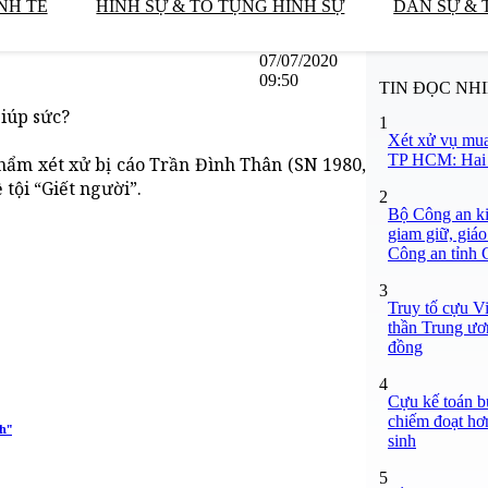
NH TẾ
HÌNH SỰ & TỐ TỤNG HÌNH SỰ
DÂN SỰ & 
07/07/2020
09:50
TIN ĐỌC NH
iúp sức?
1
Xét xử vụ mua
TP HCM: Hai b
hẩm xét xử bị cáo Trần Đình Thân (SN 1980,
tội “Giết người”.
2
Bộ Công an ki
giam giữ, giáo
Công an tỉnh
3
Truy tố cựu V
thần Trung ươ
đồng
4
Cựu kế toán bư
chiếm đoạt hơn
h"
sinh
5