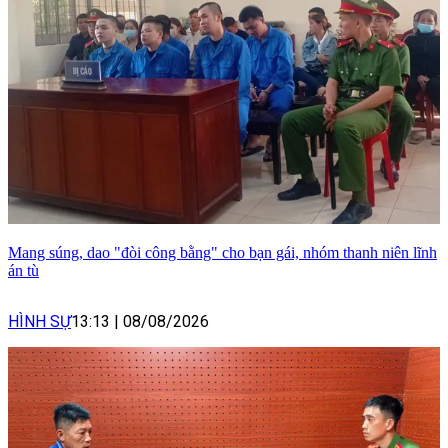
Mang súng, dao "đòi công bằng" cho bạn gái, nhóm thanh niên lĩnh
án tù
HÌNH SỰ
13:13
|
08/08/2026