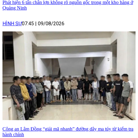
Phát hiện 6 tấn chân lợn không rõ nguồn gốc trong một kho hàng ở
Quảng Ninh
HÌNH SỰ
07:45
|
09/08/2026
Công an Lâm Đồng “giải mã nhanh” đường dây ma túy từ kiểm tra
hành chính