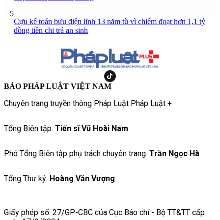
5
Cựu kế toán bưu điện lĩnh 13 năm tù vì chiếm đoạt hơn 1,1 tỷ
đồng tiền chi trả an sinh
BÁO PHÁP LUẬT VIỆT NAM
Chuyên trang truyền thông Pháp Luật Pháp Luật +
Tổng Biên tập:
Tiến sĩ Vũ Hoài Nam
Phó Tổng Biên tập phụ trách chuyên trang:
Trần Ngọc Hà
Tổng Thư ký:
Hoàng Văn Vượng
Giấy phép số: 27/GP-CBC của Cục Báo chí - Bộ TT&TT cấp