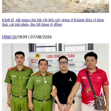
Khởi tố, bắt giam chủ bãi vật liệu xây dựng ở Khánh Hòa vì khai
thác cát trái phép, thu lợi hàng tỷ đồng
HÌNH SỰ
18:09
|
07/08/2026