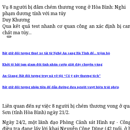
Vụ 8 người bị đâm chém thương vong ở Hòa Bình: Nghi
phạm dương tính với ma túy
Duy Khương
Qua kết quả test nhanh cơ quan công an xác định bị c
chất ma túy...
Bắt giữ đối tượng thuê xe tải từ Nghệ An sang Hà Tĩnh để... trộm bò
Khởi tố bắt tạm giam đôi tình nhân cướp giật dây chuyền vàng
An Giang: Bắt đối tượng truy nã về tội “Cố ý gây thương tích”
Bắt giữ đối tượng nhận tiền để dẫn đường đưa người vượt biên trái phép
Liên quan đến sự việc 8 người bị chém thương vong ở q
Sơn (tỉnh Hòa Bình) ngày 21/2.
Ngày 24/2, một lãnh đạo Phòng Cảnh sát Hình sự - Công
điều tra đang lấy lời khai Nguyễn Công Dũng (42 tuổi, 