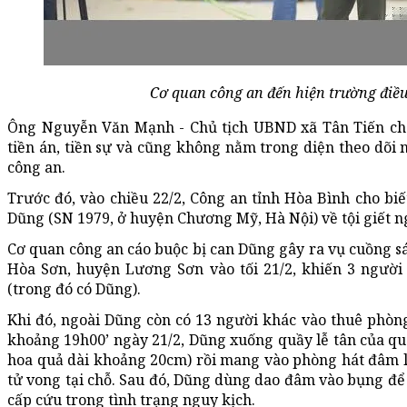
Cơ quan công an đến hiện trường điều
Ông Nguyễn Văn Mạnh - Chủ tịch UBND xã Tân Tiến cho
tiền án, tiền sự và cũng không nằm trong diện theo dõi 
công an.
Trước đó, vào chiều 22/2, Công an tỉnh Hòa Bình cho bi
Dũng (SN 1979, ở huyện Chương Mỹ, Hà Nội) về tội giết n
Cơ quan công an cáo buộc bị can Dũng gây ra vụ cuồng s
Hòa Sơn, huyện Lương Sơn vào tối 21/2, khiến 3 người
(trong đó có Dũng).
Khi đó, ngoài Dũng còn có 13 người khác vào thuê phòn
khoảng 19h00’ ngày 21/2, Dũng xuống quầy lễ tân của q
hoa quả dài khoảng 20cm) rồi mang vào phòng hát đâm l
tử vong tại chỗ. Sau đó, Dũng dùng dao đâm vào bụng để
cấp cứu trong tình trạng nguy kịch.