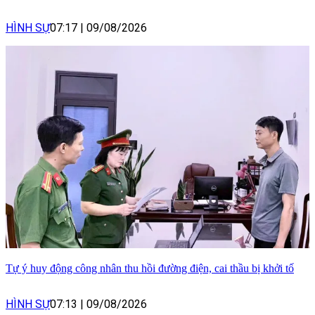
HÌNH SỰ
07:17
|
09/08/2026
Tự ý huy động công nhân thu hồi đường điện, cai thầu bị khởi tố
HÌNH SỰ
07:13
|
09/08/2026