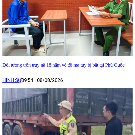
Đối tượng trốn truy nã 18 năm về tội ma túy bị bắt tại Phú Quốc
HÌNH SỰ
09:54
|
08/08/2026