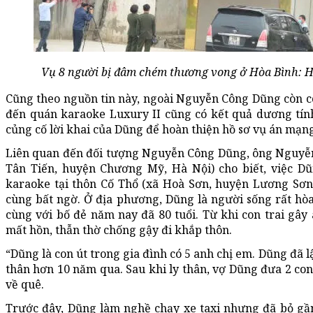
Vụ 8 người bị đâm chém thương vong ở Hòa Bình: H
Cũng theo nguồn tin này, ngoài Nguyễn Công Dũng còn c
đến quán karaoke Luxury II cũng có kết quả dương tính
củng cố lời khai của Dũng để hoàn thiện hồ sơ vụ án mạn
Liên quan đến đối tượng Nguyễn Công Dũng, ông Nguyễn
Tân Tiến, huyện Chương Mỹ, Hà Nội) cho biết, việc D
karaoke tại thôn Cố Thổ (xã Hoà Sơn, huyện Lương Sơn,
cùng bất ngờ. Ở địa phương, Dũng là người sống rất hò
cùng với bố đẻ năm nay đã 80 tuổi. Từ khi con trai gây
mất hồn, thẫn thờ chống gậy đi khắp thôn.
“Dũng là con út trong gia đình có 5 anh chị em. Dũng đã 
thân hơn 10 năm qua. Sau khi ly thân, vợ Dũng đưa 2 con 
về quê.
Trước đây, Dũng làm nghề chạy xe taxi nhưng đã bỏ gần