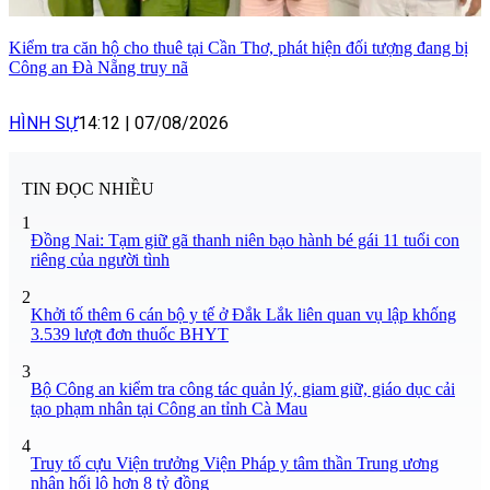
Kiểm tra căn hộ cho thuê tại Cần Thơ, phát hiện đối tượng đang bị
Công an Đà Nẵng truy nã
HÌNH SỰ
14:12
|
07/08/2026
TIN ĐỌC NHIỀU
1
Đồng Nai: Tạm giữ gã thanh niên bạo hành bé gái 11 tuổi con
riêng của người tình
2
Khởi tố thêm 6 cán bộ y tế ở Đắk Lắk liên quan vụ lập khống
3.539 lượt đơn thuốc BHYT
3
Bộ Công an kiểm tra công tác quản lý, giam giữ, giáo dục cải
tạo phạm nhân tại Công an tỉnh Cà Mau
4
Truy tố cựu Viện trưởng Viện Pháp y tâm thần Trung ương
nhận hối lộ hơn 8 tỷ đồng