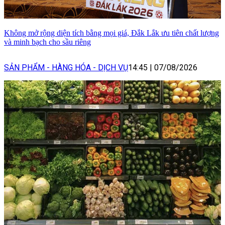
Không mở rộng diện tích bằng mọi giá, Đắk Lắk ưu tiên chất lượng
và minh bạch cho sầu riêng
SẢN PHẨM - HÀNG HÓA - DỊCH VỤ
14:45
|
07/08/2026