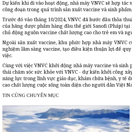
Dự kiến khi đi vào hoạt động, nhà máy VNVC sẽ hợp tác v
công đoạn trong quá trình sản xuất vaccine và sinh phẩm,
Trước đó vào tháng 10/2024, VNVC đã bước đầu thỏa thuậ
của hãng dược phẩm hàng đầu thế giới Sanofi (Pháp) tại
chủ động nguồn vaccine chất lượng cao cho trẻ em và ng
Ngoài sản xuất vaccine, khu phức hợp nhà máy VNVC cũ
nghiệm lâm sàng vaccine, tạo điều kiện thuận lợi để quy
việc.
Cùng với việc VNVC khởi động nhà máy vaccine và sinh 
thái chăm sóc sức khỏe với VNVC - dự kiến khởi công x
năng lực trong lĩnh vực giáo dục, khám chữa bệnh, y tế 
cao chất lượng cuộc sống toàn diện cho người dân Việt N
TIN CÙNG CHUYÊN MỤC