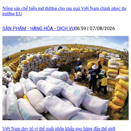
Nông sản chế biến mở đường cho rau quả Việt Nam chinh phục thị
trường EU
SẢN PHẨM - HÀNG HÓA - DỊCH VỤ
06:59
|
07/08/2026
Việt Nam duy trì vị thế xuất nhập khẩu gạo hàng đầu thế giới