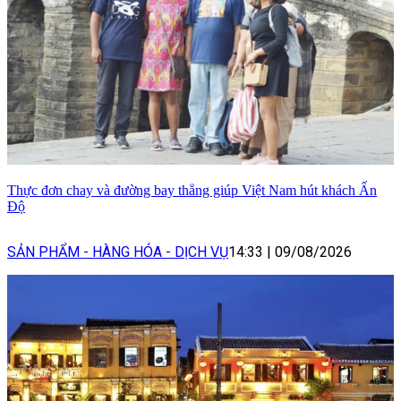
Thực đơn chay và đường bay thẳng giúp Việt Nam hút khách Ấn
Độ
SẢN PHẨM - HÀNG HÓA - DỊCH VỤ
14:33
|
09/08/2026