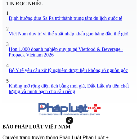
TIN ĐỌC NHIỀU
1
Định hướng đưa Sa Pa trở thành trung tâm du lịch quốc tế
2
Việt Nam duy trì vị thế xuất nhập khẩu gạo hàng đầu thế giới
3
Hơn 1.000 doanh nghiệp quy tụ tại Vietfood & Beverage -
Propack Vietnam 2026
4
Bộ Y tế yêu cầu xử lý nghiêm dược liệu không rõ nguồn gốc
5
Không mở rộng diện tích bằng mọi giá, Đắk Lắk ưu tiên chất
lượng và minh bạch cho sầu riêng
BÁO PHÁP LUẬT VIỆT NAM
Chuyên trang truyền thông Pháp Luật Pháp Luật +