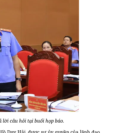
ời câu hỏi tại buổi họp báo.
n Hồ Duy Hải, được sự ủy quyền của lãnh đạo