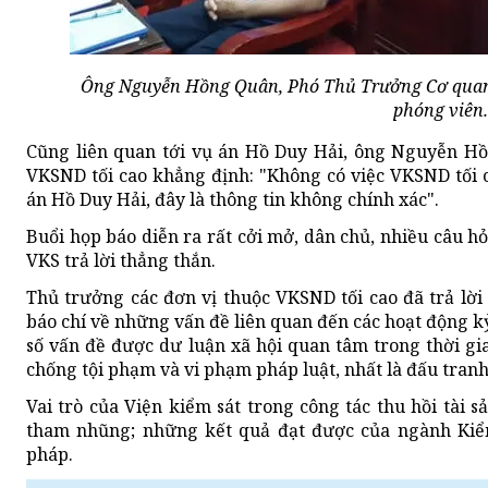
Ông Nguyễn Hồng Quân, Phó Thủ Trưởng Cơ quan 
phóng viên.
Cũng liên quan tới vụ án Hồ Duy Hải, ông Nguyễn Hồ
VKSND tối cao khẳng định: "Không có việc VKSND tối 
án Hồ Duy Hải, đây là thông tin không chính xác".
Buổi họp báo diễn ra rất cởi mở, dân chủ, nhiều câu h
VKS trả lời thẳng thắn.
Thủ trưởng các đơn vị thuộc VKSND tối cao đã trả lời
báo chí về những vấn đề liên quan đến các hoạt động 
số vấn đề được dư luận xã hội quan tâm trong thời gi
chống tội phạm và vi phạm pháp luật, nhất là đấu tra
Vai trò của Viện kiểm sát trong công tác thu hồi tài s
tham nhũng; những kết quả đạt được của ngành Kiểm
pháp.