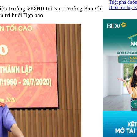
Triệt phá đườn
chứa ma túy Et
iện trưởng VKSND tối cao, Trưởng Ban Chỉ
ủ trì buổi Họp báo.