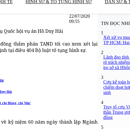
NH TẾ
HÌNH SỰ & TỐ TỤNG HÌNH SỰ
DÂN SỰ & 
22/07/2020
09:55
TIN ĐỌC NH
vụ Quốc hội vụ án Hồ Duy Hải
1
Xét xử vụ mua
TP HCM: Hai b
 đồng thẩm phán TAND tối cao xem xét lại
h tại điều 404 Bộ luật tố tụng hình sự.
2
Lãnh đạo tỉnh
rõ trách nhiệm
trụ sở xã Hbô
3
Hải
Cựu kế toán bư
chiếm đoạt hơn
Duy Hải
sinh
4
 chị Hồng, chị Vân'
Truy tố cựu V
thần Trung ươ
đồng
o về kỷ niệm 60 năm ngày thành lập Ngành
5