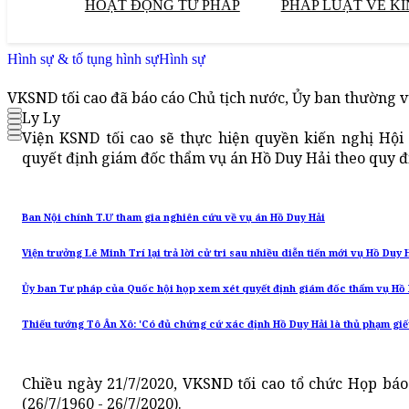
HOẠT ĐỘNG TƯ PHÁP
PHÁP LUẬT VỀ KI
Hình sự & tố tụng hình sự
Hình sự
VKSND tối cao đã báo cáo Chủ tịch nước, Ủy ban thường 
Ly Ly
Viện KSND tối cao sẽ thực hiện quyền kiến nghị Hội
quyết định giám đốc thẩm vụ án Hồ Duy Hải theo quy địn
Ban Nội chính T.Ư tham gia nghiên cứu về vụ án Hồ Duy Hải
Viện trưởng Lê Minh Trí lại trả lời cử tri sau nhiều diễn tiến mới vụ Hồ Duy 
Ủy ban Tư pháp của Quốc hội họp xem xét quyết định giám đốc thẩm vụ Hồ 
Thiếu tướng Tô Ân Xô: 'Có đủ chứng cứ xác định Hồ Duy Hải là thủ phạm giết
Chiều ngày 21/7/2020, VKSND tối cao tổ chức Họp bá
(26/7/1960 - 26/7/2020).