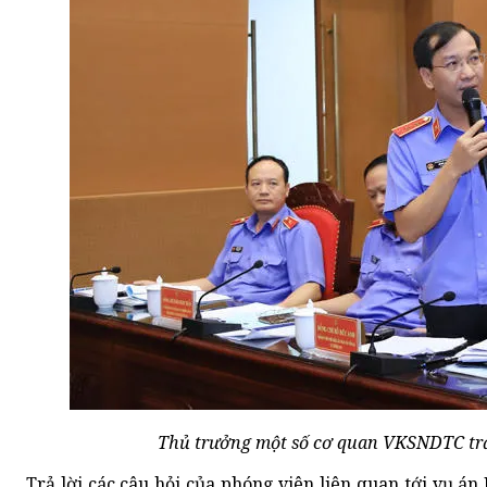
Thủ trưởng một số cơ quan VKSNDTC trả l
Trả lời các câu hỏi của phóng viên liên quan tới vụ á