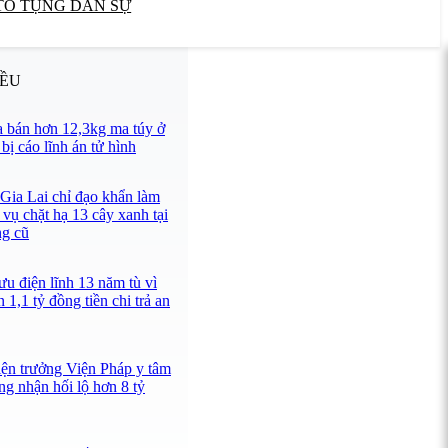
TỐ TỤNG DÂN SỰ
IỀU
 bán hơn 12,3kg ma túy ở
ị cáo lĩnh án tử hình
 Gia Lai chỉ đạo khẩn làm
 vụ chặt hạ 13 cây xanh tại
ng cũ
u điện lĩnh 13 năm tù vì
 1,1 tỷ đồng tiền chi trả an
iện trưởng Viện Pháp y tâm
ng nhận hối lộ hơn 8 tỷ