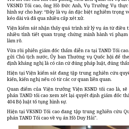
VKSND Tối cao, ông Hồ Đức Anh, Vụ Trưởng Vụ thực 
hình sự cho hay: “Đây là vụ án đặc biệt nghiêm trọng v
kéo dài và đã qua nhiều cấp xét xử.
Viện kiểm sát nhận thấy quá trình xử lý vụ án từ điều t
nhiều tình tiết quan trọng chứng minh hành vi phạm
làm rõ.
Vừa rồi phiên giám đốc thẩm diễn ra tại TAND Tối cao.
gửi Chủ tịch nước, Ủy ban Thường vụ Quốc hội để the
định kháng nghị là có căn cứ đúng pháp luật, đúng thẩ
Hiện tại Viện kiểm sát đang tập trung nghiên cứu quy
kiến, kiến nghị nếu có từ các cơ quan liên quan.
Quan điểm của Viện trưởng Viện KSND tối cao là, sẽ
phán TAND tối cao xem xét lại quyết định giám đốc th
404 Bộ luật tố tụng hình sự.
Hiện tại VKSND Tối cao đang tập trung nghiên cứu Qu
phán TAND Tối cao về vụ án Hồ Duy Hải".