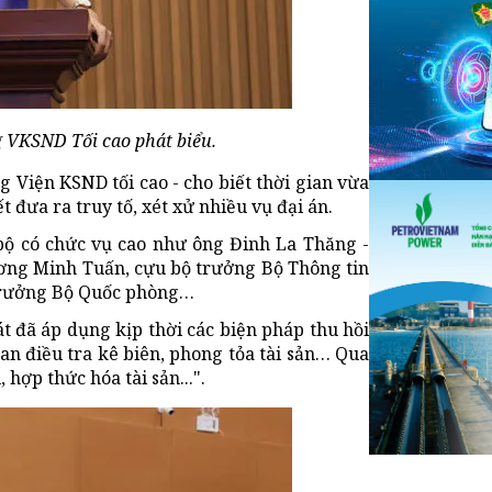
 VKSND Tối cao phát biểu.
 Viện KSND tối cao - cho biết thời gian vừa
 đưa ra truy tố, xét xử nhiều vụ đại án.
 bộ có chức vụ cao như ông Đinh La Thăng -
ơng Minh Tuấn, cựu bộ trưởng Bộ Thông tin
trưởng Bộ Quốc phòng…
t đã áp dụng kịp thời các biện pháp thu hồi
an điều tra kê biên, phong tỏa tài sản… Qua
 hợp thức hóa tài sản...".