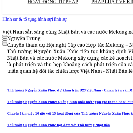
HOẠT ĐỘNG TƯ PHÁP
PHÁP LUẬT VỀ KI
Hình sự & tố tụng hình sự
Hình sự
Việt Nam sẵn sàng cùng Nhật Bản và các nước Mekong xâ
Nguyễn Trung
Chuyến tham dự Hội nghị Cấp cao Hợp tác Mekong – N
Thủ tướng Nguyễn Xuân Phúc tiếp tục khẳng định Việ
Nhật Bản và các nước Mekong xây dựng các kế hoạch h
là phát triển và thu hẹp khoảng cách phát triển của 
triển quan hệ đối tác chiến lược Việt Nam - Nhật Bản l
Thủ tướng Nguyễn Xuân Phúc dự khán trận U23 Việt Nam - Oman trên sân M
Thủ tướng Nguyễn Xuân Phúc: Quảng Bình phải biết “góp gió thành bão” cùng
Chuyến làm việc 10 giờ với 15 hoạt động của Thủ tướng Nguyễn Xuân Phúc t
Thủ tướng Nguyễn Xuân Phúc hội đàm với Thủ tướng Nhật Bản