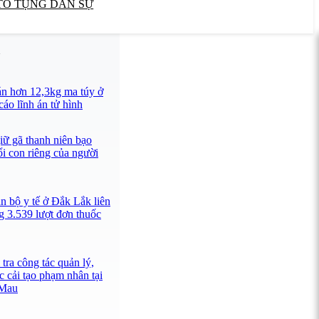
TỐ TỤNG DÂN SỰ
U
n hơn 12,3kg ma túy ở
áo lĩnh án tử hình
ữ gã thanh niên bạo
ổi con riêng của người
n bộ y tế ở Đắk Lắk liên
g 3.539 lượt đơn thuốc
tra công tác quản lý,
c cải tạo phạm nhân tại
 Mau