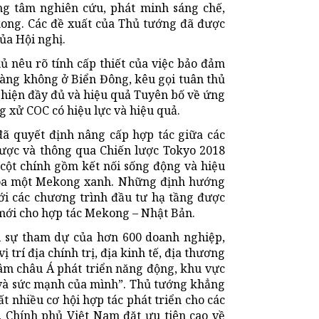
ung tâm nghiên cứu, phát minh sáng chế,
ong. Các đề xuất của Thủ tướng đã được
ủa Hội nghị.
ủ nêu rõ tính cấp thiết của việc bảo đảm
 hàng không ở Biển Đông, kêu gọi tuân thủ
hiện đầy đủ và hiệu quả Tuyên bố về ứng
g xử COC có hiệu lực và hiệu quả.
đã quyết định nâng cấp hợp tác giữa các
lược và thông qua Chiến lược Tokyo 2018
 cột chính gồm kết nối sống động và hiệu
 hóa một Mekong xanh. Những định hướng
ới các chương trình đầu tư hạ tầng được
 mới cho hợp tác Mekong – Nhật Bản.
i sự tham dự của hơn 600 doanh nghiệp,
rí địa chính trị, địa kinh tế, địa thương
âm châu Á phát triển năng động, khu vực
 và sức mạnh của mình”. Thủ tướng khẳng
t nhiều cơ hội hợp tác phát triển cho các
 Chính phủ Việt Nam đặt ưu tiên cao về