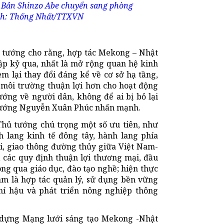
 Bản Shinzo Abe chuyển sang phòng
Ảnh: Thống Nhất/TTXVN
ủ tướng cho rằng, hợp tác Mekong – Nhật
ập kỷ qua, nhất là mở rộng quan hệ kinh
 lại thay đổi đáng kể về cơ sở hạ tầng,
 môi trường thuận lợi hơn cho hoạt động
ớng về người dân, không để ai bị bỏ lại
ủ tướng Nguyễn Xuân Phúc nhấn mạnh.
Thủ tướng chú trọng một số ưu tiên, như
h lang kinh tế đông tây, hành lang phía
i, giao thông đường thủy giữa Việt Nam-
 các quy định thuận lợi thương mại, đầu
ông qua giáo dục, đào tạo nghề; hiện thực
m là hợp tác quản lý, sử dụng bền vững
hí hậu và phát triển nông nghiệp thông
 dựng Mạng lưới sáng tạo Mekong -Nhật