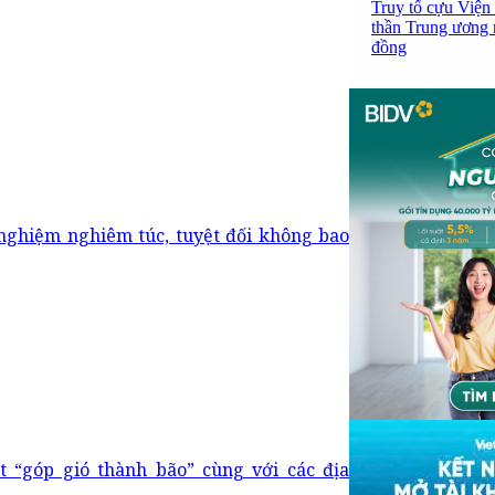
Truy tố cựu Viện
thần Trung ương n
đồng
nghiệm nghiêm túc, tuyệt đối không bao
 “góp gió thành bão” cùng với các địa