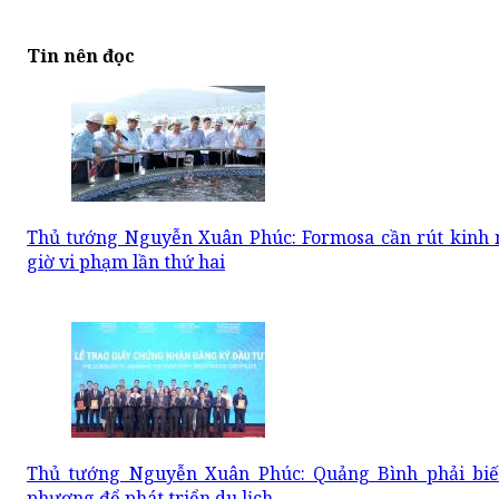
Tin nên đọc
Thủ tướng Nguyễn Xuân Phúc: Formosa cần rút kinh 
giờ vi phạm lần thứ hai
Thủ tướng Nguyễn Xuân Phúc: Quảng Bình phải biết
phương để phát triển du lịch