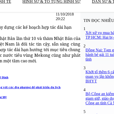
NH TẾ
HÌNH SỰ & TỐ TỤNG HÌNH SỰ
DÂN SỰ & 
11/10/2018
20:22
TIN ĐỌC NHIỀ
y dựng các kế hoạch hợp tác dài hạn
1
Xét xử vụ mua bá
TP HCM: Hai bị c
hật Bản lần thứ 10 và thăm Nhật Bản của
t Nam là đối tác tin cậy, sẵn sàng cùng
2
ợp tác dài hạn hướng tới mục tiêu chung
Đồng Nai: Tạm gi
hành bé gái 11 tu
các nước tiểu vùng Mekong cũng như phát
tình
ên một tầm cao mới.
3
Khởi tố thêm 6 cá
quan vụ lập khốn
ỹ Đình
BHYT
 với các địa phương để phát triển du lịch
4
Bộ Công an kiểm 
ại Mỹ
giam giữ, giáo dụ
Công an tỉnh Cà
5