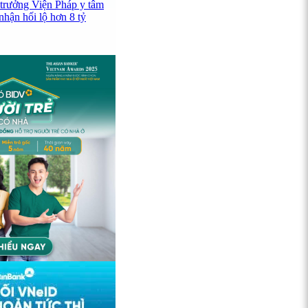
 trưởng Viện Pháp y tâm
hận hối lộ hơn 8 tỷ