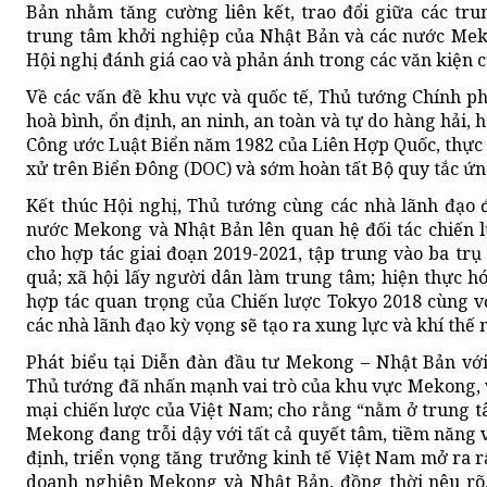
Bản nhằm tăng cường liên kết, trao đổi giữa các tr
trung tâm khởi nghiệp của Nhật Bản và các nước Mek
Hội nghị đánh giá cao và phản ánh trong các văn kiện c
Về các vấn đề khu vực và quốc tế, Thủ tướng Chính ph
hoà bình, ổn định, an ninh, an toàn và tự do hàng hải,
Công ước Luật Biển năm 1982 của Liên Hợp Quốc, thực 
xử trên Biển Đông (DOC) và sớm hoàn tất Bộ quy tắc ứn
Kết thúc Hội nghị, Thủ tướng cùng các nhà lãnh đạo 
nước Mekong và Nhật Bản lên quan hệ đối tác chiến 
cho hợp tác giai đoạn 2019-2021, tập trung vào ba trụ
quả; xã hội lấy người dân làm trung tâm; hiện thực
hợp tác quan trọng của Chiến lược Tokyo 2018 cùng v
các nhà lãnh đạo kỳ vọng sẽ tạo ra xung lực và khí thế
Phát biểu tại Diễn đàn đầu tư Mekong – Nhật Bản vớ
Thủ tướng đã nhấn mạnh vai trò của khu vực Mekong, vị t
mại chiến lược của Việt Nam; cho rằng “nằm ở trung t
Mekong đang trỗi dậy với tất cả quyết tâm, tiềm năng
định, triển vọng tăng trưởng kinh tế Việt Nam mở ra rấ
doanh nghiệp Mekong và Nhật Bản, đồng thời nêu rõ,