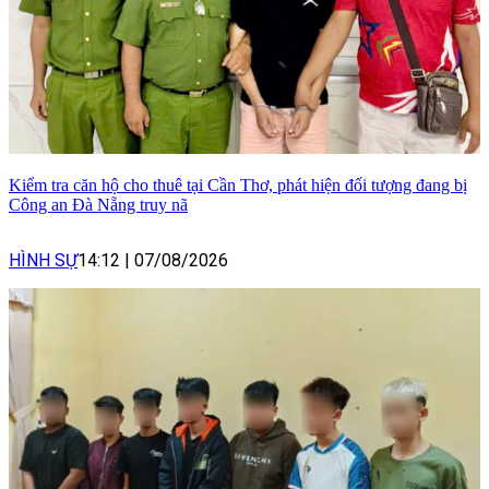
Kiểm tra căn hộ cho thuê tại Cần Thơ, phát hiện đối tượng đang bị
Công an Đà Nẵng truy nã
HÌNH SỰ
14:12
|
07/08/2026