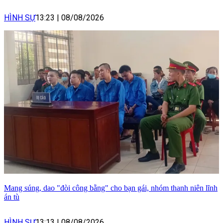
HÌNH SỰ
13:23
|
08/08/2026
Mang súng, dao "đòi công bằng" cho bạn gái, nhóm thanh niên lĩnh
án tù
HÌNH SỰ
13:13
|
08/08/2026