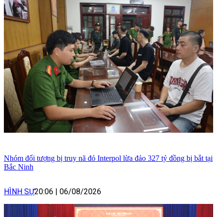
Nhóm đối tượng bị truy nã đỏ Interpol lừa đảo 327 tỷ đồng bị bắt tại
Bắc Ninh
HÌNH SỰ
20:06
|
06/08/2026