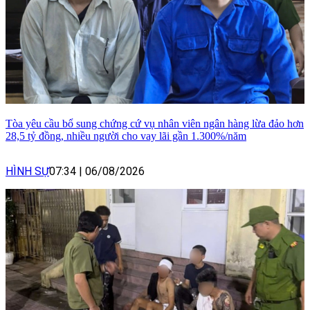
Tòa yêu cầu bổ sung chứng cứ vụ nhân viên ngân hàng lừa đảo hơn
28,5 tỷ đồng, nhiều người cho vay lãi gần 1.300%/năm
HÌNH SỰ
07:34
|
06/08/2026