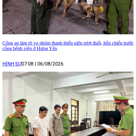
Công an làm rõ vụ nhóm thanh thiếu niên rượt đuổi, hỗn chiến trước
cổng bệnh viện ở Hưng Yên
HÌNH SỰ
07:08
|
06/08/2026