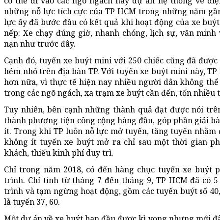
có thể đi vào các ngõ ngách hay dự án hệ thống vé đi
những nỗ lực tích cực của TP HCM trong những năm gần
lực ấy đã bước đầu có kết quả khi hoạt động của xe buý
nếp: Xe chạy đúng giờ, nhanh chóng, lịch sự, văn minh 
nạn như trước đây.
Cạnh đó, tuyến xe buýt mini với 250 chiếc cũng đã được 
hẻm nhỏ trên địa bàn TP. Với tuyến xe buýt mini này, TP k
hơn nữa, vì thực tế hiện nay nhiều người dân không thể
trong các ngõ ngách, xa trạm xe buýt cần đến, tốn nhiều 
Tuy nhiên, bên cạnh những thành quả đạt được nói trên,
thành phương tiện công cộng hàng đầu, góp phần giải bài
ít. Trong khi TP luôn nỗ lực mở tuyến, tăng tuyến nhằm
không ít tuyến xe buýt mở ra chỉ sau một thời gian p
khách, thiếu kinh phí duy trì.
Chỉ trong năm 2018, có đến hàng chục tuyến xe buýt p
trình. Chỉ tính từ tháng 7 đến tháng 9, TP HCM đã có 5 
trình và tạm ngừng hoạt động, gồm các tuyến buýt số 40,
là tuyến 37, 60.
Một dự án về xe buýt ban đầu được kì vọng nhưng mới đâ