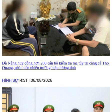
Đà Nẵng huy động hơn 200 cán bộ kiểm tra ma túy tại cảng cá Thọ
Quang, phát hiện nhiều trường hợp dương tính
HÌNH SỰ
14:51
|
06/08/2026