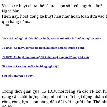
Vì sao xe buýt chưa thể là lựa chọn số 1 của người dân?
Ngọc Mai
Hiện nay, hoạt động xe buýt hầu như hoàn toàn dựa vào t
qua hàng năm..
"Say giấc nồng" tại nhà chờ xe buýt, nam thanh niên bị "cuỗm bay" xe máy
TP HCM: Xe máy lao vào xe buýt, hai nam phụ hồ thương vong
TP HCM: Xe buýt cán qua người khiến một phụ nữ tử vong tại chỗ
Nên trợ giá xe buýt mỗi năm hàng ngàn tỷ?
Sau mỗi chuyến xe buýt
Trong thời gian qua, TP HCM nói riêng và các TP lớn lu
nâng cấp chất lượng cũng như đổi mới hoạt động nhằm đ
công cộng lựa chọn hàng đầu đối với người dân. Thế nh