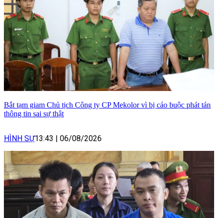
Bắt tạm giam Chủ tịch Công ty CP Mekolor vì bị cáo buộc phát tán
thông tin sai sự thật
HÌNH SỰ
13:43
|
06/08/2026