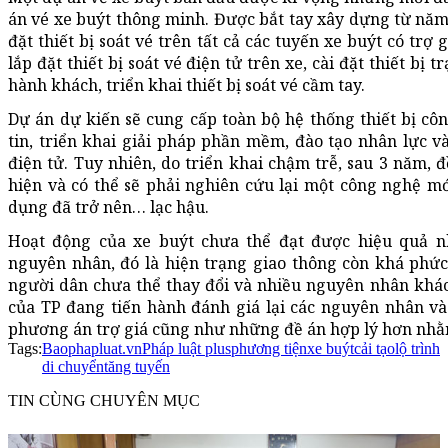
án vé xe buýt thông minh. Được bắt tay xây dựng từ năm 
đặt thiết bị soát vé trên tất cả các tuyến xe buýt có tr
lắp đặt thiết bị soát vé điện tử trên xe, cài đặt thiết bị 
hành khách, triển khai thiết bị soát vé cầm tay.
Dự án dự kiến sẽ cung cấp toàn bộ hệ thống thiết bị cô
tin, triển khai giải pháp phần mềm, đào tạo nhân lực v
điện tử. Tuy nhiên, do triển khai chậm trễ, sau 3 năm,
hiện và có thể sẽ phải nghiên cứu lại một công nghệ mớ
dụng đã trở nên… lạc hậu.
Hoạt động của xe buýt chưa thể đạt được hiệu quả n
nguyên nhân, đó là hiện trạng giao thông còn khá phức 
người dân chưa thể thay đổi và nhiều nguyên nhân khác.
của TP đang tiến hành đánh giá lại các nguyên nhân v
phương án trợ giá cũng như những đề án hợp lý hơn nhằm
Tags:
Baophapluat.vn
Pháp luật plus
phương tiện
xe buýt
cải tạo
lộ trình
di chuyển
tăng tuyến
TIN CÙNG CHUYÊN MỤC