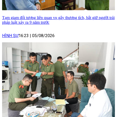
Tạm giam đối tượng liên quan vụ gây thương tích, bắt giữ người trái
pháp luật xảy ra 9 năm trước
HÌNH SỰ
16:23
|
05/08/2026