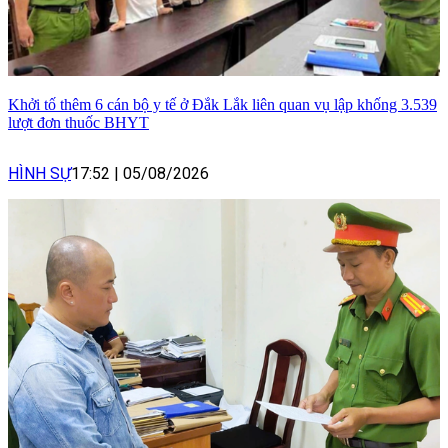
Khởi tố thêm 6 cán bộ y tế ở Đắk Lắk liên quan vụ lập khống 3.539
lượt đơn thuốc BHYT
HÌNH SỰ
17:52
|
05/08/2026