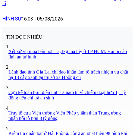
tố
HÌNH SỰ
16:03
|
05/08/2026
TIN ĐỌC NHIỀU
1
Xét xử vụ mua bán hơn 12,3kg ma túy ở TP HCM: Hai bị cáo
lĩnh án tử hình
2
Lãnh đạo tỉnh Gia Lai chỉ đạo khẩn làm rõ trách nhiệm vụ chặt
hạ 13 cây xanh tại trụ sở xã Hbông cũ
3
Cựu kế toán bưu điện lĩnh 13 năm tù vì chiếm đoạt hơn 1,1 tỷ
đồng tiền chi trả an sinh
4
Truy tố cựu Viện trưởng Viện Pháp y tâm thần Trung ương
nhận hối lộ hơn 8 tỷ đồng
5
Kiểm tra quán bar ở Hải Phòng, công an phát hiện 98 bình khí