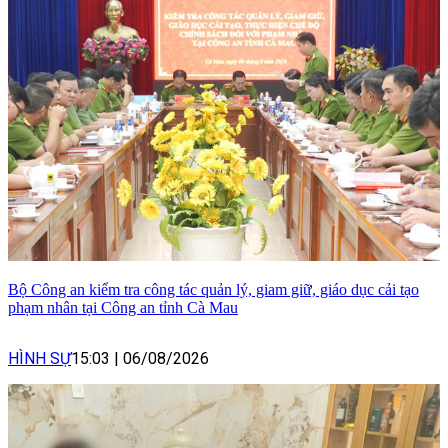
Bộ Công an kiểm tra công tác quản lý, giam giữ, giáo dục cải tạo
phạm nhân tại Công an tỉnh Cà Mau
HÌNH SỰ
15:03
|
06/08/2026