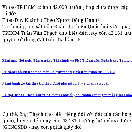
Vì sao TP HCM có hơn 42.000 trường hợp chưa được cấp
sổ đỏ?
Theo Duy Khánh ( Theo Người Đồng Hành)
Tại buổi giám sát của Đoàn đại biểu Quốc hội vừa qua
TPHCM Trần Văn Thạch cho biết đến nay còn 42.131 tr
quyền sử dụng đất trên địa bàn TP.
Khai mạc Hội nghị Thứ trưởng Tài chính và Phó Thống đốc Ngân hàng Trung 
Đà Nẵng: Sở Du lịch phổ biến Bộ quy tắc ứng xử liên quan APEC 2017
Nâng bánh xe tải, đưa thi thể người phụ nữ nhặt ve chai ra ngoài
Hà Nội: Dự án The Golden Palm thi công ẩu, hai thanh sắt xuyên thủng mái nh
Cụ thể, ông Thạch cho biết riêng đối với đất của các hộ g
quận, huyện đến nay còn 42.131 trường hợp chưa được
(GCNQSDĐ - hay còn gọi là giấy đỏ).