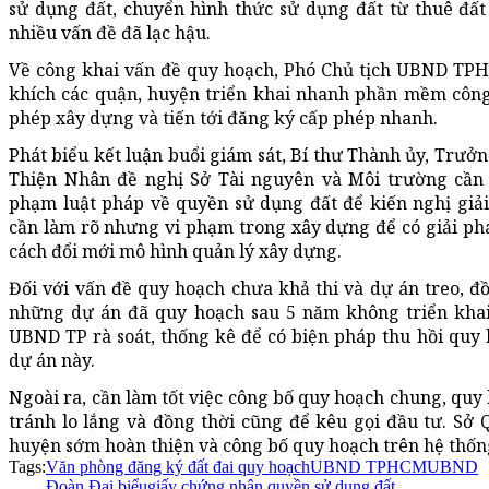
sử dụng đất, chuyển hình thức sử dụng đất từ thuê đất
nhiều vấn đề đã lạc hậu.
Về công khai vấn đề quy hoạch, Phó Chủ tịch UBND TPH
khích các quận, huyện triển khai nhanh phần mềm công
phép xây dựng và tiến tới đăng ký cấp phép nhanh.
Phát biểu kết luận buổi giám sát, Bí thư Thành ủy, Tr
Thiện Nhân đề nghị Sở Tài nguyên và Môi trường cần 
phạm luật pháp về quyền sử dụng đất để kiến nghị giải
cần làm rõ nhưng vi phạm trong xây dựng để có giải pháp
cách đổi mới mô hình quản lý xây dựng.
Đối với vấn đề quy hoạch chưa khả thi và dự án treo, 
những dự án đã quy hoạch sau 5 năm không triển khai
UBND TP rà soát, thống kê để có biện pháp thu hồi quy 
dự án này.
Ngoài ra, cần làm tốt việc công bố quy hoạch chung, quy 
tránh lo lắng và đồng thời cũng để kêu gọi đầu tư. Sở
huyện sớm hoàn thiện và công bố quy hoạch trên hệ thố
Tags:
Văn phòng đăng ký đất đai quy hoạch
UBND TPHCM
UBND
Đoàn Đại biểu
giấy chứng nhận quyền sử dụng đất