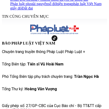
Pháp luật plus
tài nguyên
sổ đỏ
hiện trạng
pháp luật Việt Nam
giấy đỏ
Đất đai
TIN CÙNG CHUYÊN MỤC
BÁO PHÁP LUẬT VIỆT NAM
Chuyên trang truyền thông Pháp Luật Pháp Luật +
Tổng Biên tập:
Tiến sĩ Vũ Hoài Nam
Phó Tổng Biên tập phụ trách chuyên trang:
Trần Ngọc Hà
Tổng Thư ký:
Hoàng Văn Vượng
Giấy phép số: 27/GP-CBC của Cục Báo chí - Bộ TT&TT cấp