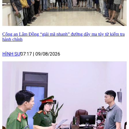
Công an Lâm Đồng “giải mã nhanh” đường dây ma túy từ kiểm tra
hành chính
HÌNH SỰ
07:17
|
09/08/2026