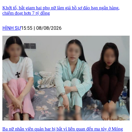
Khởi tố, bắt giam hai phụ nữ làm giả hồ sơ đáo hạn ngân hàng,
chiếm đoạt hơn 7 tỷ đồng
HÌNH SỰ
15:55
|
08/08/2026
Ba nữ nhân viên quán bar bị bắt vì liên quan đến ma túy ở Móng