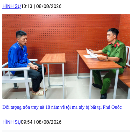
HÌNH SỰ
13:13
|
08/08/2026
Đối tượng trốn truy nã 18 năm về tội ma túy bị bắt tại Phú Quốc
HÌNH SỰ
09:54
|
08/08/2026