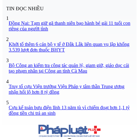
TIN ĐỌC NHIỀU
1
Đồng Nai: Tạm giữ gã thanh niên bạo hành bé gái 11 tuổi con
riêng của người tình
2
Khởi tố thêm 6 cán bộ y tế ở Đắk Lắk liên quan vụ lập khống
3.539 lượt đơn thuốc BHYT
3
Bộ Công an kiểm tra công tác quản lý, giam giữ, giáo dục cải
tạo phạm nhân tại Công an tỉnh Cà Mau
4
Truy tố cựu Viện trưởng Viện Pháp y tâm thần Trung ương
nhận hối lộ hơn 8 tỷ đồng
5
Cựu kế toán bưu điện lĩnh 13 năm tù vì chiếm đoạt hơn 1,1 tỷ
đồng tiền chi trả an sinh