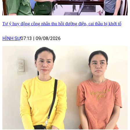
Tự ý huy động công nhân thu hồi đường điện, cai thầu bị khởi tố
HÌNH SỰ
07:13
|
09/08/2026