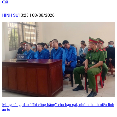
Cái
HÌNH SỰ
13:23
|
08/08/2026
Mang súng, dao "đòi công bằng" cho bạn gái, nhóm thanh niên lĩnh
án tù