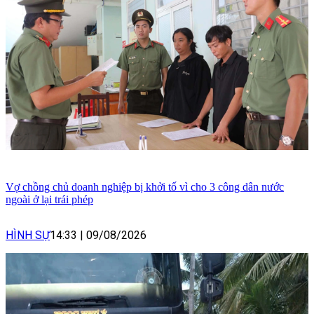
Vợ chồng chủ doanh nghiệp bị khởi tố vì cho 3 công dân nước
ngoài ở lại trái phép
HÌNH SỰ
14:33
|
09/08/2026