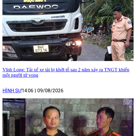
Vĩnh Long: Tài xế xe tải bị khởi tố sau 2 năm xảy ra TNGT khiến
một người tử vong
HÌNH SỰ
14:06
|
09/08/2026