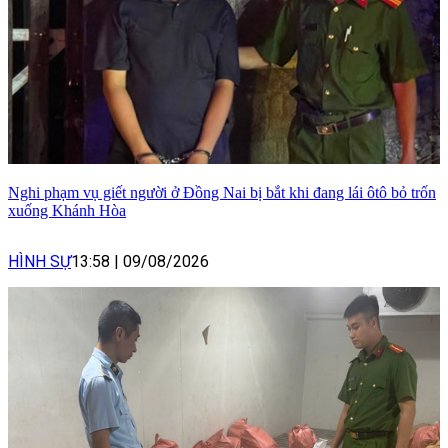
Nghi phạm vụ giết người ở Đồng Nai bị bắt khi đang lái ôtô bỏ trốn
xuống Khánh Hòa
HÌNH SỰ
13:58
|
09/08/2026