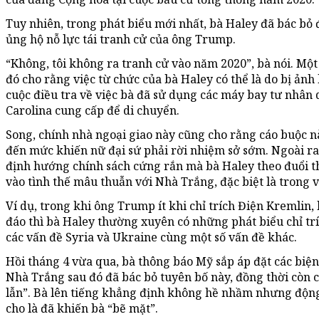
Tuy nhiên, trong phát biểu mới nhất, bà Haley đã bác bỏ
ủng hộ nỗ lực tái tranh cử của ông Trump.
“Không, tôi không ra tranh cử vào năm 2020”, bà nói. Một
đó cho rằng việc từ chức của bà Haley có thể là do bị ả
cuộc điều tra về việc bà đã sử dụng các máy bay tư nhâ
Carolina cung cấp để di chuyển.
Song, chính nhà ngoại giao này cũng cho rằng cáo buộc 
đến mức khiến nữ đại sứ phải rời nhiệm sở sớm. Ngoài ra
định hướng chính sách cứng rắn mà bà Haley theo đuổi th
vào tình thế mâu thuẫn với Nhà Trắng, đặc biệt là trong 
Ví dụ, trong khi ông Trump ít khi chỉ trích Điện Kremlin, 
đáo thì bà Haley thường xuyên có những phát biểu chỉ tr
các vấn đề Syria và Ukraine cùng một số vấn đề khác.
Hồi tháng 4 vừa qua, bà thông báo Mỹ sắp áp đặt các bi
Nhà Trắng sau đó đã bác bỏ tuyên bố này, đồng thời còn 
lẫn”. Bà lên tiếng khẳng định không hề nhầm nhưng độn
cho là đã khiến bà “bẽ mặt”.