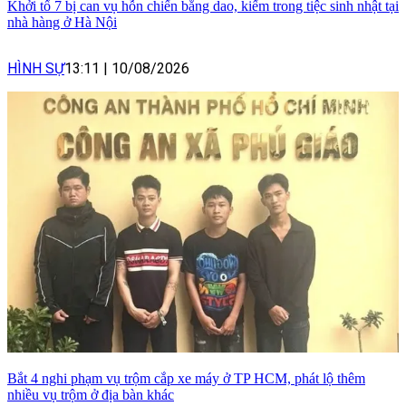
Khởi tố 7 bị can vụ hỗn chiến bằng dao, kiếm trong tiệc sinh nhật tại
nhà hàng ở Hà Nội
HÌNH SỰ
13:11
|
10/08/2026
Bắt 4 nghi phạm vụ trộm cắp xe máy ở TP HCM, phát lộ thêm
nhiều vụ trộm ở địa bàn khác