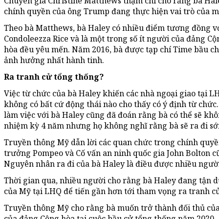
Chuyên gia Christine Matthews thậm chí cho rằng bà Hal
chính quyền của ông Trump đang thực hiện vai trò của mì
Theo bà Matthews, bà Haley có nhiều điểm tương đồng v
Condoleezza Rice và là một trong số ít người của đảng C
hòa đều yêu mến. Năm 2016, bà được tạp chí Time bầu ch
ảnh hưởng nhất hành tinh.
Ra tranh cử tổng thống?
Việc từ chức của bà Haley khiến các nhà ngoại giao tại L
không có bất cứ động thái nào cho thấy có ý định từ chức
làm việc với bà Haley cũng đã đoán rằng bà có thể sẽ khô
nhiệm kỳ 4 năm nhưng họ không nghĩ rằng bà sẽ ra đi s
Truyền thông Mỹ dẫn lời các quan chức trong chính quyề
trưởng Pompeo và Cố vấn an ninh quốc gia John Bolton cũ
Nguyên nhân ra đi của bà Haley là điều được nhiều ngườ
Thời gian qua, nhiều người cho rằng bà Haley đang tận dụn
của Mỹ tại LHQ để tiến gần hơn tới tham vọng ra tranh c
Truyền thông Mỹ cho rằng bà muốn trở thành đối thủ củ
của đảng Cộng hòa tại cuộc bầu cử tổng thống năm 2020.