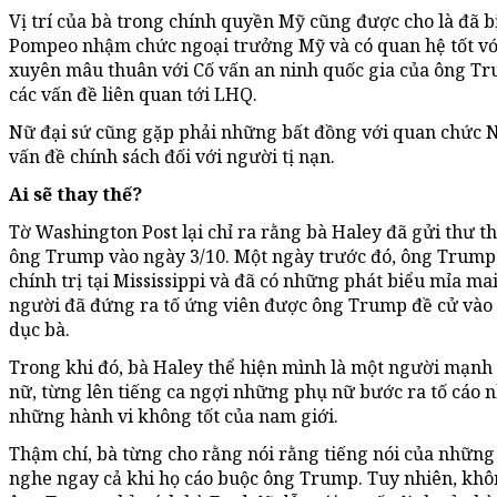
Vị trí của bà trong chính quyền Mỹ cũng được cho là đã b
Pompeo nhậm chức ngoại trưởng Mỹ và có quan hệ tốt v
xuyên mâu thuân với Cố vấn an ninh quốc gia của ông Tr
các vấn đề liên quan tới LHQ.
Nữ đại sứ cũng gặp phải những bất đồng với quan chức 
vấn đề chính sách đối với người tị nạn.
Ai sẽ thay thế?
Tờ Washington Post lại chỉ ra rằng bà Haley đã gửi thư th
ông Trump vào ngày 3/10. Một ngày trước đó, ông Trump đ
chính trị tại Mississippi và đã có những phát biểu mỉa mai
người đã đứng ra tố ứng viên được ông Trump đề cử vào T
dục bà.
Trong khi đó, bà Haley thể hiện mình là một người mạnh
nữ, từng lên tiếng ca ngợi những phụ nữ bước ra tố cáo 
những hành vi không tốt của nam giới.
Thậm chí, bà từng cho rằng nói rằng tiếng nói của nhữn
nghe ngay cả khi họ cáo buộc ông Trump. Tuy nhiên, khô