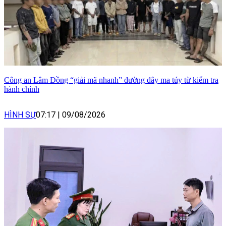
Công an Lâm Đồng “giải mã nhanh” đường dây ma túy từ kiểm tra
hành chính
HÌNH SỰ
07:17
|
09/08/2026