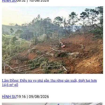
HÌNH SỰ
06:52
|
10/08/2026
Lâm Đồng: Điều tra vụ phá gần 1ha rừng sản xuất, thiệt hại hơn
14,6 m³ gỗ
HÌNH SỰ
19:16
|
09/08/2026