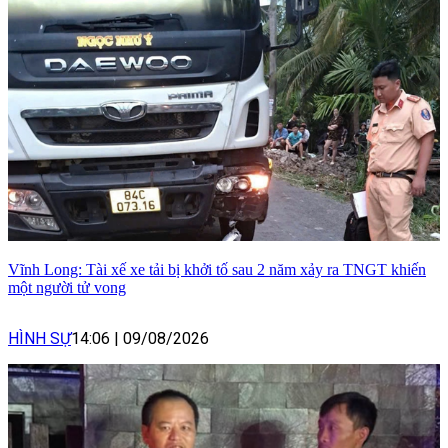
Vĩnh Long: Tài xế xe tải bị khởi tố sau 2 năm xảy ra TNGT khiến
một người tử vong
HÌNH SỰ
14:06
|
09/08/2026