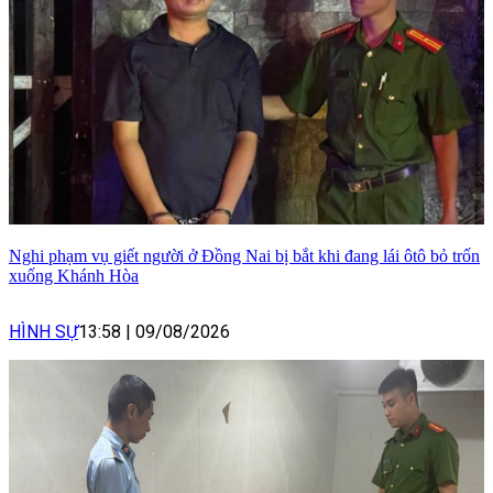
Nghi phạm vụ giết người ở Đồng Nai bị bắt khi đang lái ôtô bỏ trốn
xuống Khánh Hòa
HÌNH SỰ
13:58
|
09/08/2026