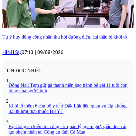
Tự ý huy động công nhân thu hồi đường điện, cai thầu bị khởi tố
HÌNH SỰ
07:13
|
09/08/2026
TIN ĐỌC NHIỀU
1
Đồng Nai: Tạm giữ gã thanh niên bạo hành bé gái 11 tuổi con
riêng của người tình
2
Khởi tố thêm 6 cán bộ y tế ở Đắk Lắk liên quan vụ lập khống
3.539 lượt đơn thuốc BHYT
3
Bộ Công an kiểm tra công tác quản lý, giam giữ, giáo dục cải
tạo phạm nhân tại Công an tỉnh Cà Mau