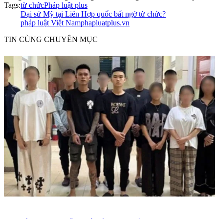
Tags:
từ chức
Pháp luật plus
Đại sứ Mỹ tại Liên Hợp quốc bất ngờ từ chức?
pháp luật Việt Nam
phapluatplus.vn
TIN CÙNG CHUYÊN MỤC