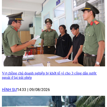
Vợ chồng chủ doanh nghiệp bị khởi tố vì cho 3 công dân nước
ngoài ở lại trái phép
HÌNH SỰ
14:33
|
09/08/2026