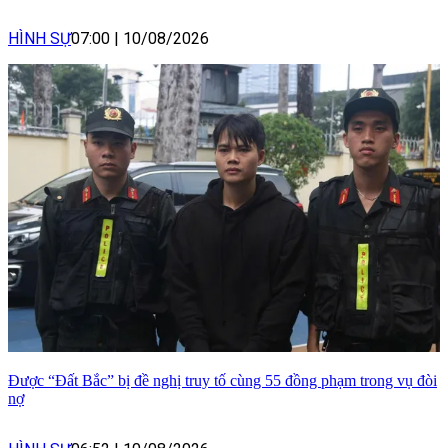
HÌNH SỰ
07:00
|
10/08/2026
Được “Đất Bắc” bị đề nghị truy tố cùng 55 đồng phạm trong vụ đòi
nợ