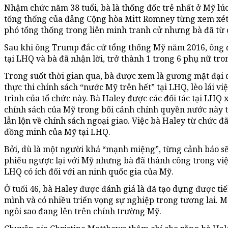
Nhậm chức năm 38 tuổi, bà là thống đốc trẻ nhất ở Mỹ lú
tổng thống của đảng Cộng hòa Mitt Romney từng xem xét
phó tổng thống trong liên minh tranh cử nhưng bà đã từ 
Sau khi ông Trump đắc cử tổng thống Mỹ năm 2016, ông 
tại LHQ và bà đã nhận lời, trở thành 1 trong 6 phụ nữ tr
Trong suốt thời gian qua, bà được xem là gương mặt đại 
thực thi chính sách “nước Mỹ trên hết” tại LHQ, lèo lái v
trình của tổ chức này. Bà Haley được các đối tác tại LHQ 
chính sách của Mỹ trong bối cảnh chính quyền nước này
lẫn lộn về chính sách ngoại giao. Việc bà Haley từ chức đ
đồng minh của Mỹ tại LHQ.
Bởi, dù là một người khá “mạnh miệng”, từng cảnh báo s
phiếu ngược lại với Mỹ nhưng bà đã thành công trong vi
LHQ có ích đối với an ninh quốc gia của Mỹ.
Ở tuổi 46, bà Haley được đánh giá là đã tạo dựng được tiế
mình và có nhiều triển vọng sự nghiệp trong tương lai. M
ngôi sao đang lên trên chính trường Mỹ.