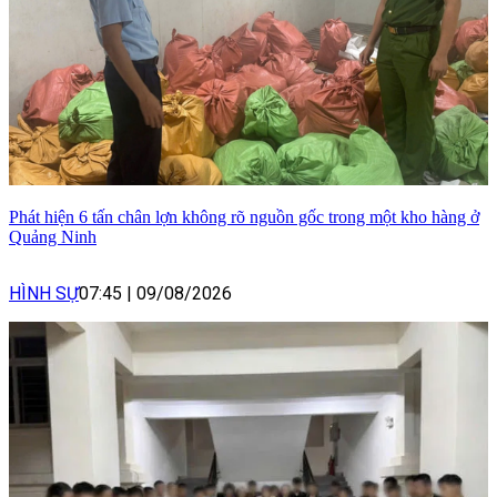
Phát hiện 6 tấn chân lợn không rõ nguồn gốc trong một kho hàng ở
Quảng Ninh
HÌNH SỰ
07:45
|
09/08/2026