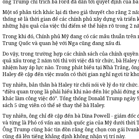
ông Trump chỉ trích bà Ford đã dẫn tới quyết định của bà
Một số phân tích khác lại đi theo giả thuyết cho rằng 2 
thống sẽ là thời gian để các chính phủ xây dựng và triển 
những hậu quả của việc thí điểm sẽ thể hiện rõ trong 2 n
Trong khi đó, Chính phủ Mỹ đang có các mâu thuẫn trên nh
Trung Quốc và quan hệ với Nga cũng đang xấu đi.
Do vậy, trong trường hợp các chính sách của chính quyề
quả xấu trong 2 năm tới thì với việc đã từ chức, bà Haley
nhiệm hay áp lực nào. Trong phát biểu tại Nhà Trắng, ôn
Haley đề cập đến việc muốn có thời gian nghỉ ngơi từ kh
Tuy nhiên, bản thân bà Haley từ chối nói về lý do từ chức.
“điều quan trọng là phải hiểu khi nào đến lúc phải đứng
khác làm công việc đó”. Tổng thống Donald Trump ngày 9
sách 5 ứng viên có thể sẽ thay thế bà Haley.
Tuy nhiên, ông chỉ đề cập đến bà Dina Powell - giám đốc
và từng là Phó cố vấn an ninh quốc gia của Mỹ dưới thời
Ông Trump cũng bác tin đồn rằng ông chọn con gái Ivank
cũng đã lên tiếng khẳng định không nhận vị trí này.