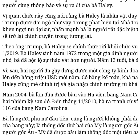
người cùng thông báo về sự ra đi của bà Haley.
Vị quan chức này cũng nói rằng bà Haley là nhân vật duy
Trump được đãi ngộ như vậy. Trong phát biểu tại Nhà Tr
khen ngợi nữ đại sứ, nhấn mạnh bà là người rất đặc biệt
sẽ trở lại chính quyền trong tương lai.
Theo ông Trump, bà Haley sẽ chính thức rời khỏi chức vụ
1/2019. Bà Haley sinh năm 1972 trong một gia đình người
nhỏ, bà đã bộc lộ sự tháo vát hơn người. Năm 12 tuổi, bà
Về sau, hai người đã gầy dựng được một công ty kinh doa
lên đến hàng triệu USD mỗi năm. Có bằng kế toán, khả n
Haley cũng mê chính trị và gia nhập chính trường từ khá
Năm 2004, bà lần đầu được bầu vào Hạ viện bang Nam Carol
hai nhiệm kỳ sau đó. Đến tháng 11/2010, bà ra tranh cử 
116 của bang Nam Carolina.
Bà là người phụ nữ đầu tiên, cũng là người không phải d
của bang này; là thống đốc thứ hai của Mỹ là người gốc Ấ
người gốc Âu - Mỹ đã được bầu làm thống đốc một tiểu 