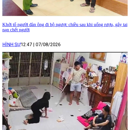
Khởi tố người đàn ông đi bộ ngược chiều sau khi uống rượu, gây tai
nạn chết người
HÌNH SỰ
12:47
|
07/08/2026