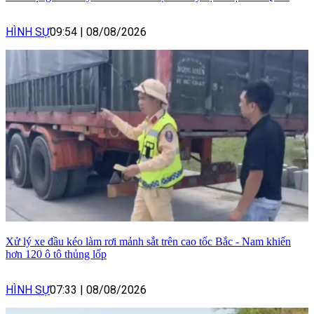
HÌNH SỰ
09:54
|
08/08/2026
Xử lý xe đầu kéo làm rơi mảnh sắt trên cao tốc Bắc - Nam khiến
hơn 120 ô tô thủng lốp
HÌNH SỰ
07:33
|
08/08/2026