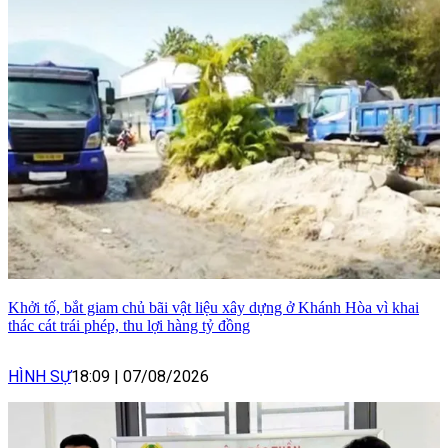
Khởi tố, bắt giam chủ bãi vật liệu xây dựng ở Khánh Hòa vì khai
thác cát trái phép, thu lợi hàng tỷ đồng
HÌNH SỰ
18:09
|
07/08/2026