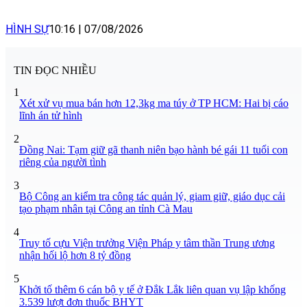
HÌNH SỰ
10:16
|
07/08/2026
TIN ĐỌC NHIỀU
1
Xét xử vụ mua bán hơn 12,3kg ma túy ở TP HCM: Hai bị cáo
lĩnh án tử hình
2
Đồng Nai: Tạm giữ gã thanh niên bạo hành bé gái 11 tuổi con
riêng của người tình
3
Bộ Công an kiểm tra công tác quản lý, giam giữ, giáo dục cải
tạo phạm nhân tại Công an tỉnh Cà Mau
4
Truy tố cựu Viện trưởng Viện Pháp y tâm thần Trung ương
nhận hối lộ hơn 8 tỷ đồng
5
Khởi tố thêm 6 cán bộ y tế ở Đắk Lắk liên quan vụ lập khống
3.539 lượt đơn thuốc BHYT