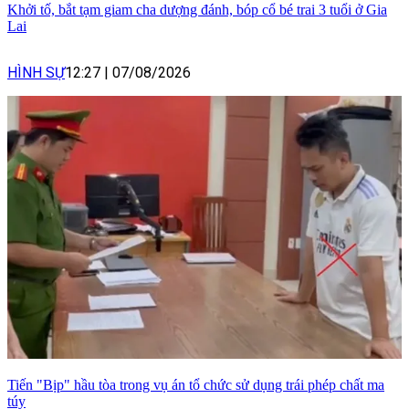
Khởi tố, bắt tạm giam cha dượng đánh, bóp cổ bé trai 3 tuổi ở Gia
Lai
HÌNH SỰ
12:27
|
07/08/2026
Tiến "Bịp" hầu tòa trong vụ án tổ chức sử dụng trái phép chất ma
túy