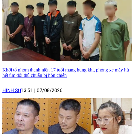
Khởi tố nhóm thanh niên 17 tuổi mang hung khí, phóng xe máy hú
hét tìm đối thủ chuẩn bị hỗn chiến
HÌNH SỰ
13:51
|
07/08/2026