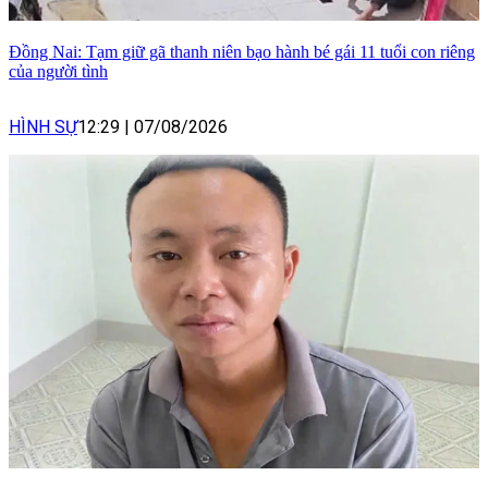
Đồng Nai: Tạm giữ gã thanh niên bạo hành bé gái 11 tuổi con riêng
của người tình
HÌNH SỰ
12:29
|
07/08/2026