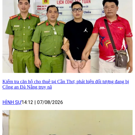
Kiểm tra căn hộ cho thuê tại Cần Thơ, phát hiện đối tượng đang bị
Công an Đà Nẵng truy nã
HÌNH SỰ
14:12
|
07/08/2026