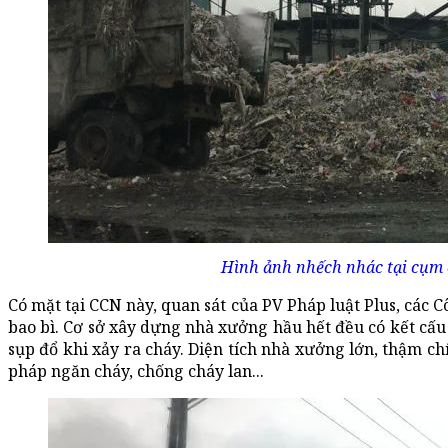
Hình ảnh nhếch nhác tại cụm
Có mặt tại CCN này, quan sát của PV Pháp luật Plus, các Cô
bao bì. Cơ sở xây dựng nhà xưởng hầu hết đều có kết cấu 
sụp đổ khi xảy ra cháy. Diện tích nhà xưởng lớn, thậm ch
pháp ngăn cháy, chống cháy lan...