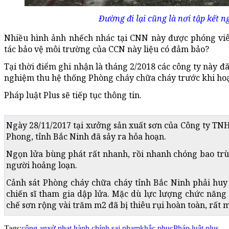
Đường đi lại cũng là nơi tập kết n
Nhiều hình ảnh nhếch nhác tại CNN này được phóng viên
tác bảo vệ môi trường của CCN này liệu có đảm bảo?
Tại thời điểm ghi nhận là tháng 2/2018 các công ty này đã
nghiệm thu hệ thống Phòng cháy chữa cháy trước khi ho
Pháp luật Plus sẽ tiếp tục thông tin.
Ngày 28/11/2017 tại xưởng sản xuất sơn của Công ty T
Phong, tỉnh Bắc Ninh đã sảy ra hỏa hoạn.
Ngọn lửa bùng phát rất nhanh, rồi nhanh chóng bao tr
người hoảng loạn.
Cảnh sát Phòng cháy chữa cháy tỉnh Bắc Ninh phải huy
chiến sĩ tham gia dập lửa. Mặc dù lực lượng chức năn
chế sơn rộng vài trăm m2 đã bị thiêu rụi hoàn toàn, rất 
Tags:
công an
xử phạt hành chính.
sai phạm
khắc phục
Pháp luật plus