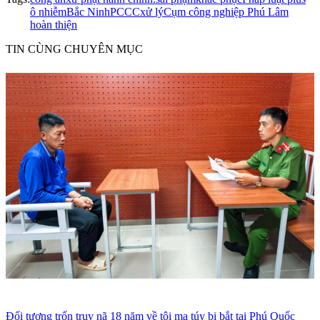
ô nhiễm
Bắc Ninh
PCCC
xử lý
Cụm công nghiệp Phú Lâm
hoàn thiện
TIN CÙNG CHUYÊN MỤC
Đối tượng trốn truy nã 18 năm về tội ma túy bị bắt tại Phú Quốc