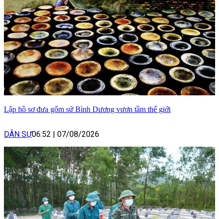
Lập hồ sơ đưa gốm sứ Bình Dương vươn tầm thế giới
DÂN SỰ
06:52
|
07/08/2026