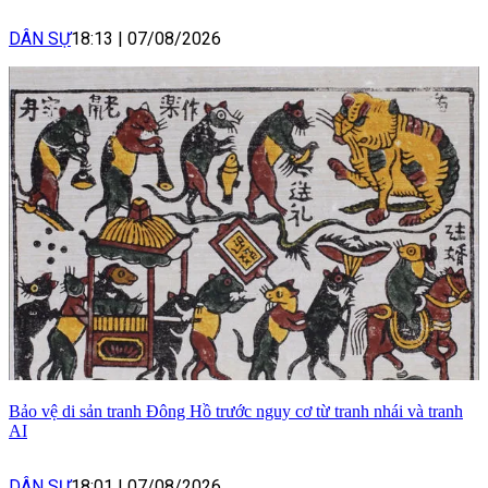
DÂN SỰ
18:13
|
07/08/2026
Bảo vệ di sản tranh Đông Hồ trước nguy cơ từ tranh nhái và tranh
AI
DÂN SỰ
18:01
|
07/08/2026