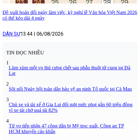
Đề xuất hoán đổi ngày làm việc, kỳ nghỉ lễ Văn hóa Việt Nam 2026
có thể kéo dài 4 ngày
DÂN SỰ
13:44
|
06/08/2026
TIN ĐỌC NHIỀU
1
Lùm xùm một vụ thú cưng chết sau phẫu thuật tử cung tại Đà
Lạt
2
Sôi nổi Ngày hội toàn dân bảo vệ an ninh Tổ quốc tại Cà Mau
3
Chủ xe và tài xế ở Gia Lai đối mặt mức phạt gần 60 triệu đồng
vì xe tải chở quá tải 82%
4
Từ vụ tiếp nhận 47 công dân bị Mỹ trục xuất, Công an TP
HCM khuyến cáo khẩn