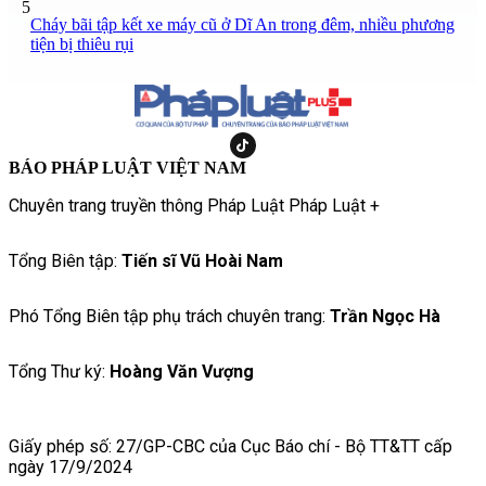
5
Cháy bãi tập kết xe máy cũ ở Dĩ An trong đêm, nhiều phương
tiện bị thiêu rụi
BÁO PHÁP LUẬT VIỆT NAM
Chuyên trang truyền thông Pháp Luật Pháp Luật +
Tổng Biên tập:
Tiến sĩ Vũ Hoài Nam
Phó Tổng Biên tập phụ trách chuyên trang:
Trần Ngọc Hà
Tổng Thư ký:
Hoàng Văn Vượng
Giấy phép số: 27/GP-CBC của Cục Báo chí - Bộ TT&TT cấp
ngày 17/9/2024