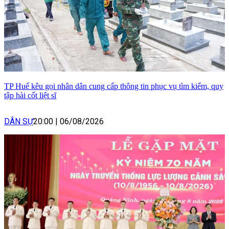
TP Huế kêu gọi nhân dân cung cấp thông tin phục vụ tìm kiếm, quy
tập hài cốt liệt sĩ
DÂN SỰ
20:00
|
06/08/2026