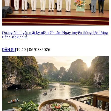
Quảng Ninh gặp mặt kỷ niệm 70 năm Ngày truyền thống lực lượng
Cảnh sát kinh tế
DÂN SỰ
19:49
|
06/08/2026