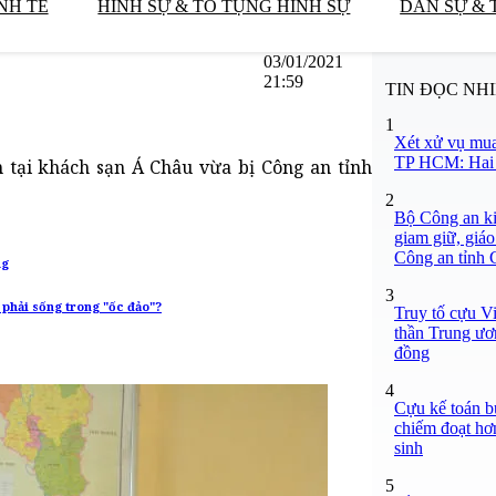
NH TẾ
HÌNH SỰ & TỐ TỤNG HÌNH SỰ
DÂN SỰ & 
03/01/2021
21:59
TIN ĐỌC NH
1
Xét xử vụ mua
TP HCM: Hai b
tại khách sạn Á Châu vừa bị Công an tỉnh
2
Bộ Công an ki
giam giữ, giáo
Công an tỉnh
ng
3
 phải sống trong "ốc đảo"?
Truy tố cựu V
thần Trung ươ
đồng
4
Cựu kế toán bư
chiếm đoạt hơn
sinh
5