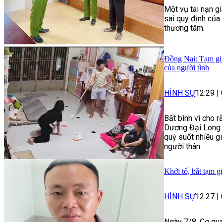
Một vụ tai nạn g
sai quy định của
thương tâm.
Đồng Nai: Tạm giữ
của người tình
HÌNH SỰ
12:29
|
Bất bình vì cho r
Dương Đại Long 
quỳ suốt nhiều g
người thân.
Khởi tố, bắt tạm g
HÌNH SỰ
12:27
|
Ngày 7/8, Cơ qua