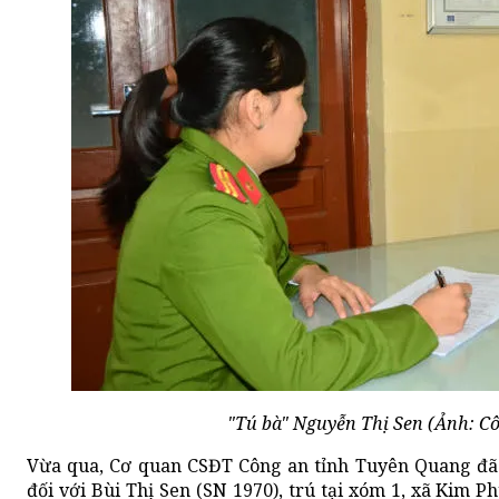
"Tú bà" Nguyễn Thị Sen (Ảnh: C
Vừa qua, Cơ quan CSĐT Công an tỉnh Tuyên Quang đã r
đối với Bùi Thị Sen (SN 1970), trú tại xóm 1, xã Kim 