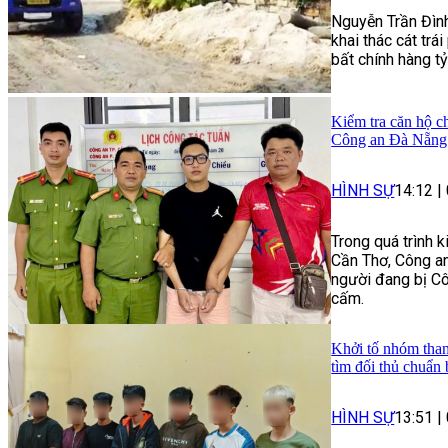
Nguyễn Trần Đình
khai thác cát trái
bất chính hàng t
Kiểm tra căn hộ ch
Công an Đà Nẵng 
HÌNH SỰ
14:12
|
Trong quá trình 
Cần Thơ, Công an
người đang bị Cô
cấm.
Khởi tố nhóm than
tìm đối thủ chuẩn 
HÌNH SỰ
13:51
|