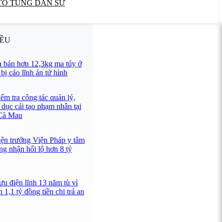
TỐ TỤNG DÂN SỰ
IỀU
 bán hơn 12,3kg ma túy ở
ị cáo lĩnh án tử hình
ểm tra công tác quản lý,
 dục cải tạo phạm nhân tại
 Cà Mau
iện trưởng Viện Pháp y tâm
ng nhận hối lộ hơn 8 tỷ
u điện lĩnh 13 năm tù vì
 1,1 tỷ đồng tiền chi trả an