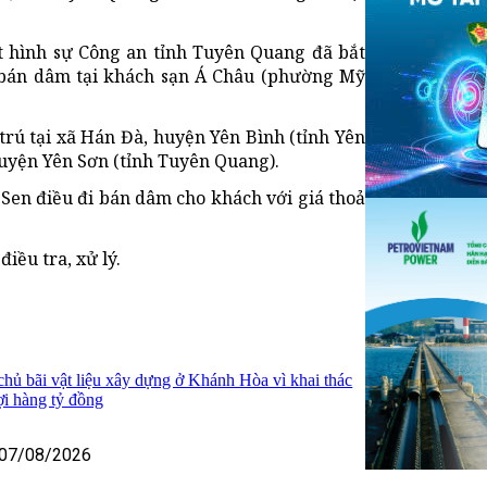
át hình sự Công an tỉnh Tuyên Quang đã bắt
 bán dâm tại khách sạn Á Châu (phường Mỹ
trú tại xã Hán Đà, huyện Yên Bình (tỉnh Yên
 huyện Yên Sơn (tỉnh Tuyên Quang).
 Sen điều đi bán dâm cho khách với giá thoả
iều tra, xử lý.
 chủ bãi vật liệu xây dựng ở Khánh Hòa vì khai thác
lợi hàng tỷ đồng
07/08/2026