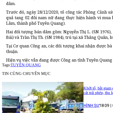
dâm.
Trước đó, ngày 28/12/2020, tổ công tác Phòng Cảnh s
quả tang 02 đôi nam nữ đang thực hiện hành vi mua
Lâm, thành phố Tuyên Quang).
Hai đối tượng bán dâm gồm: Nguyễn Thị L. (SN 1976), 
Bái) và Trần Thị Th. (SN 1984), trú tại xã Thắng Quân,
Tại Cơ quan Công an, các đối tượng khai nhận được bà
thuận.
Hiện vụ việc vẫn đang được Công an tỉnh Tuyên Quang đ
Tags:
TUYÊN QUANG
TIN CÙNG CHUYÊN MỤC
Khởi tố, bắt giam
cát trái phép, thu 
HÌNH SỰ
18:09
|