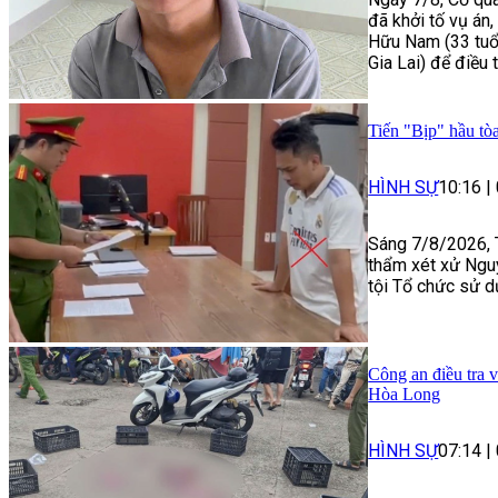
đã khởi tố vụ án
Hữu Nam (33 tuổi
Gia Lai) để điều 
Tiến "Bịp" hầu tòa
HÌNH SỰ
10:16
|
Sáng 7/8/2026, 
thẩm xét xử Ngu
tội Tổ chức sử d
Công an điều tra 
Hòa Long
HÌNH SỰ
07:14
|