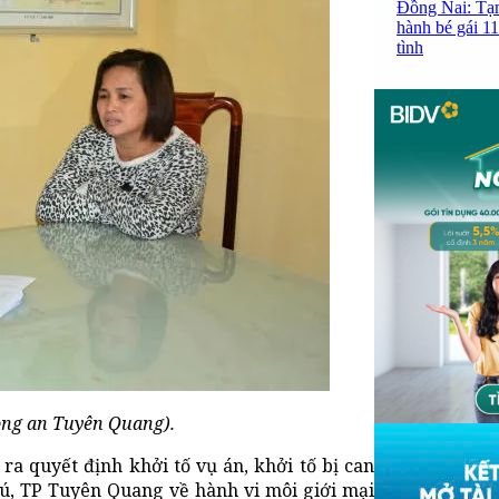
Đồng Nai: Tạm
hành bé gái 11
tình
ông an Tuyên Quang).
a quyết định khởi tố vụ án, khởi tố bị can
Phú, TP Tuyên Quang về hành vi môi giới mại