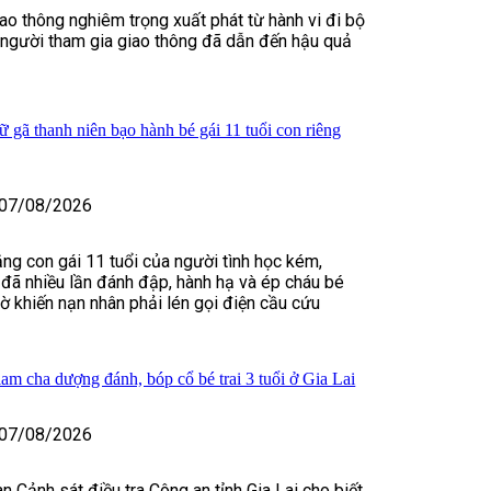
iao thông nghiêm trọng xuất phát từ hành vi đi bộ
 người tham gia giao thông đã dẫn đến hậu quả
 gã thanh niên bạo hành bé gái 11 tuổi con riêng
07/08/2026
ằng con gái 11 tuổi của người tình học kém,
đã nhiều lần đánh đập, hành hạ và ép cháu bé
iờ khiến nạn nhân phải lén gọi điện cầu cứu
iam cha dượng đánh, bóp cổ bé trai 3 tuổi ở Gia Lai
07/08/2026
n Cảnh sát điều tra Công an tỉnh Gia Lai cho biết