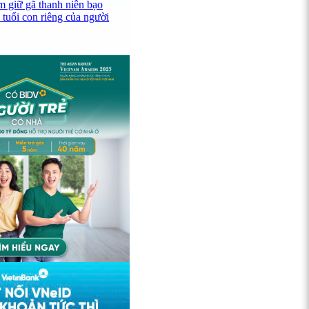
 giữ gã thanh niên bạo
 tuổi con riêng của người