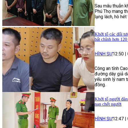
Sau mâu thuẫn kh
Phú Thọ mang the
lạng lách, hò hé
Khởi tố các đối tư
bất chính hơn 120
HÌNH SỰ
12:50
|
Công an tỉnh Cao
đường dây giả da
yếu sinh lý nam t
đồng.
Khởi tố người đàn
nạn chết người
HÌNH SỰ
12:47
|