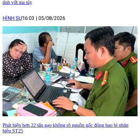
tính với ma túy
HÌNH SỰ
16:03
|
05/08/2026
Phát hiện hơn 22 tấn gạo không rõ nguồn gốc đóng bao bì nhãn
hiệu ST25