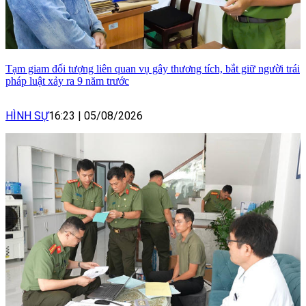
Tạm giam đối tượng liên quan vụ gây thương tích, bắt giữ người trái
pháp luật xảy ra 9 năm trước
HÌNH SỰ
16:23
|
05/08/2026