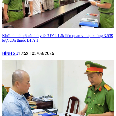
Khởi tố thêm 6 cán bộ y tế ở Đắk Lắk liên quan vụ lập khống 3.539
lượt đơn thuốc BHYT
HÌNH SỰ
17:52
|
05/08/2026