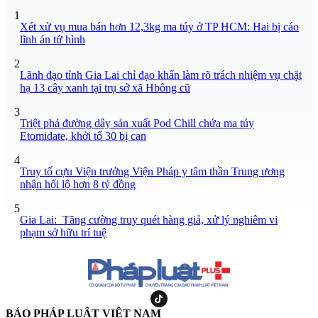
1
Xét xử vụ mua bán hơn 12,3kg ma túy ở TP HCM: Hai bị cáo
lĩnh án tử hình
2
Lãnh đạo tỉnh Gia Lai chỉ đạo khẩn làm rõ trách nhiệm vụ chặt
hạ 13 cây xanh tại trụ sở xã Hbông cũ
3
Triệt phá đường dây sản xuất Pod Chill chứa ma túy
Etomidate, khởi tố 30 bị can
4
Truy tố cựu Viện trưởng Viện Pháp y tâm thần Trung ương
nhận hối lộ hơn 8 tỷ đồng
5
Gia Lai: Tăng cường truy quét hàng giả, xử lý nghiêm vi
phạm sở hữu trí tuệ
BÁO PHÁP LUẬT VIỆT NAM