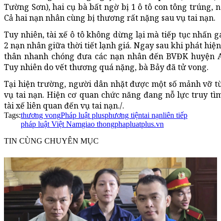
Tường Sơn), hai cụ bà bất ngờ bị 1 ô tô con tông trúng,
Cả hai nạn nhân cùng bị thương rất nặng sau vụ tai nạn.
Tuy nhiên, tài xế ô tô không dừng lại mà tiếp tục nhấn 
2 nạn nhân giữa thời tiết lạnh giá. Ngay sau khi phát hiệ
thân nhanh chóng đưa các nạn nhân đến BVĐK huyện A
Tuy nhiên do vết thương quá nặng, bà Bảy đã tử vong.
Tại hiện trường, người dân nhặt được một số mảnh vỡ từ
vụ tai nạn. Hiện cơ quan chức năng đang nỗ lực truy tìm
tài xế liên quan đến vụ tai nạn./.
Tags:
thương vong
Pháp luật plus
phương tiện
tai nạn
liên tiếp
pháp luật Việt Nam
giao thong
phapluatplus.vn
TIN CÙNG CHUYÊN MỤC