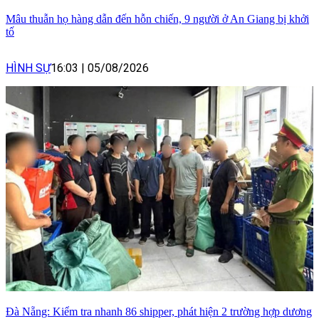
Mâu thuẫn họ hàng dẫn đến hỗn chiến, 9 người ở An Giang bị khởi
tố
HÌNH SỰ
16:03
|
05/08/2026
Đà Nẵng: Kiểm tra nhanh 86 shipper, phát hiện 2 trường hợp dương