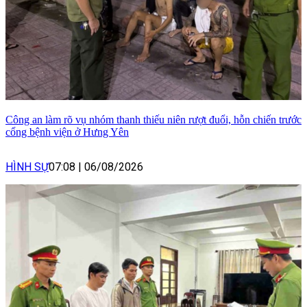
Công an làm rõ vụ nhóm thanh thiếu niên rượt đuổi, hỗn chiến trước
cổng bệnh viện ở Hưng Yên
HÌNH SỰ
07:08
|
06/08/2026