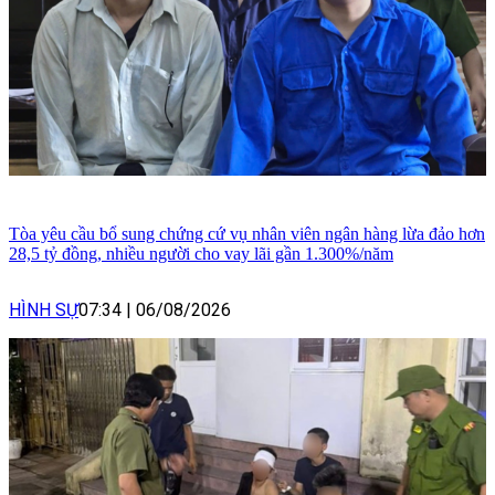
Tòa yêu cầu bổ sung chứng cứ vụ nhân viên ngân hàng lừa đảo hơn
28,5 tỷ đồng, nhiều người cho vay lãi gần 1.300%/năm
HÌNH SỰ
07:34
|
06/08/2026