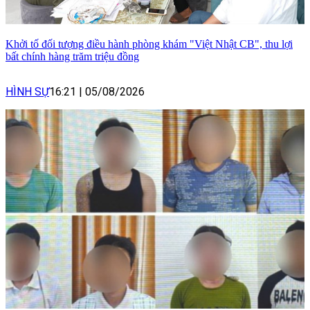
Khởi tố đối tượng điều hành phòng khám "Việt Nhật CB", thu lợi
bất chính hàng trăm triệu đồng
HÌNH SỰ
16:21
|
05/08/2026