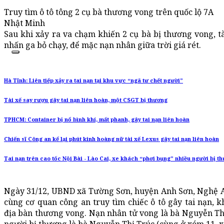
Truy tìm ô tô tông 2 cụ bà thương vong trên quốc lộ 7A
Nhật Minh
Sau khi xảy ra va chạm khiến 2 cụ bà bị thương vong, tài
nhấn ga bỏ chạy, để mặc nạn nhân giữa trời giá rét.
Hà Tĩnh: Liên tiếp xảy ra tai nạn tại khu vực “ngã tư chết người”
Tài xế say rượu gây tai nạn liên hoàn, một CSGT bị thương
TPHCM: Container bị nổ bình khí, mất phanh, gây tai nạn liên hoàn
Chiến sĩ Công an kể lại phút kinh hoàng nữ tài xế Lexus gây tai nạn liên hoàn
Tai nạn trên cao tốc Nội Bài - Lào Cai, xe khách “phơi bụng” nhiều người bị t
Ngày 31/12, UBND xã Tường Sơn, huyện Anh Sơn, Nghệ 
cùng cơ quan công an truy tìm chiếc ô tô gây tai nạn, k
địa bàn thương vong. Nạn nhân tử vong là bà Nguyễn Thị