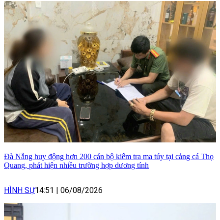
Đà Nẵng huy động hơn 200 cán bộ kiểm tra ma túy tại cảng cá Thọ
Quang, phát hiện nhiều trường hợp dương tính
HÌNH SỰ
14:51
|
06/08/2026