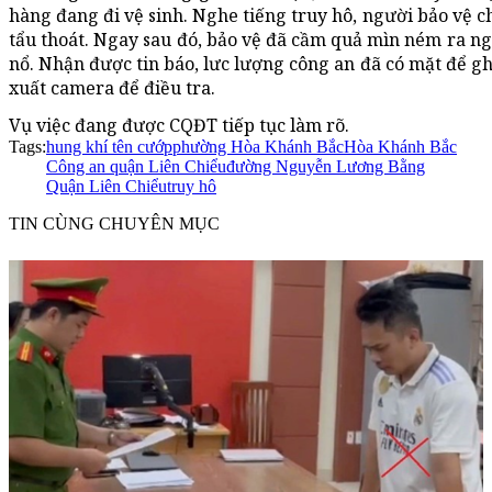
hàng đang đi vệ sinh. Nghe tiếng truy hô, người bảo vệ c
tẩu thoát. Ngay sau đó, bảo vệ đã cầm quả mìn ném ra n
nổ. Nhận được tin báo, lưc lượng công an đã có mặt để gh
xuất camera để điều tra.
Vụ việc đang được CQĐT tiếp tục làm rõ.
Tags:
hung khí tên cướp
phường Hòa Khánh Bắc
Hòa Khánh Bắc
Công an quận Liên Chiểu
đường Nguyễn Lương Bằng
Quận Liên Chiểu
truy hô
TIN CÙNG CHUYÊN MỤC