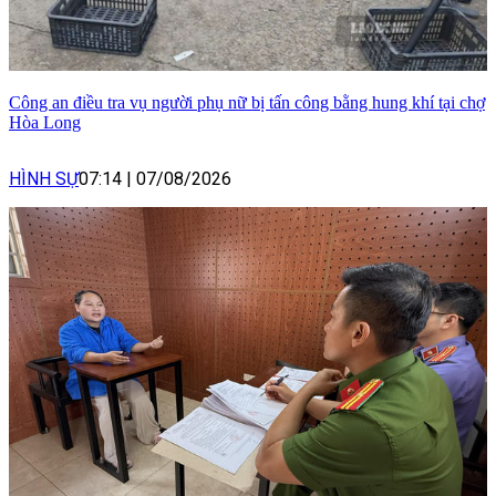
Công an điều tra vụ người phụ nữ bị tấn công bằng hung khí tại chợ
Hòa Long
HÌNH SỰ
07:14
|
07/08/2026