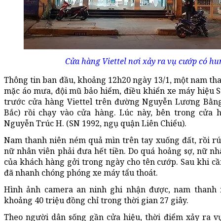
Cửa hàng Viettel nơi xảy ra vụ cướp có hu
Thông tin ban đầu, khoảng 12h20 ngày 13/1, một nam tha
mặc áo mưa, đội mũ bảo hiểm, điều khiển xe máy hiệu
trước cửa hàng Viettel trên đường Nguyễn Lương Bằ
Bắc) rồi chạy vào cửa hàng. Lúc này, bên trong cửa 
Nguyễn Trúc H. (SN 1992, ngụ quận Liên Chiểu).
Nam thanh niên ném quả mìn trên tay xuống đất, rồi rú
nữ nhân viên phải đưa hết tiền. Do quá hoảng sợ, nữ nh
của khách hàng gởi trong ngày cho tên cướp. Sau khi cầ
đã nhanh chóng phóng xe máy tẩu thoát.
Hình ảnh camera an ninh ghi nhận được, nam thanh 
khoảng 40 triệu đồng chỉ trong thời gian 27 giây.
Theo người dân sống gần cửa hiệu, thời điểm xảy ra vụ