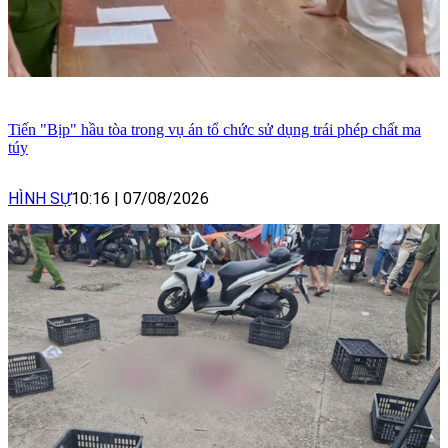
Tiến "Bịp" hầu tòa trong vụ án tổ chức sử dụng trái phép chất ma
túy
HÌNH SỰ
10:16
|
07/08/2026