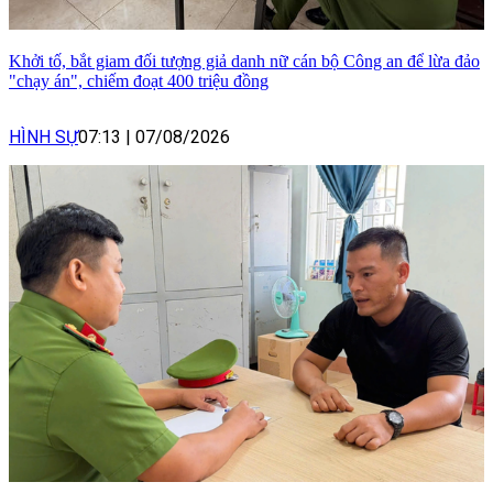
Khởi tố, bắt giam đối tượng giả danh nữ cán bộ Công an để lừa đảo
"chạy án", chiếm đoạt 400 triệu đồng
HÌNH SỰ
07:13
|
07/08/2026