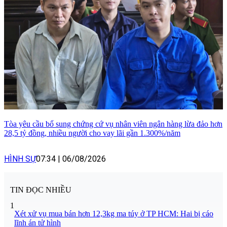
Tòa yêu cầu bổ sung chứng cứ vụ nhân viên ngân hàng lừa đảo hơn
28,5 tỷ đồng, nhiều người cho vay lãi gần 1.300%/năm
HÌNH SỰ
07:34
|
06/08/2026
TIN ĐỌC NHIỀU
1
Xét xử vụ mua bán hơn 12,3kg ma túy ở TP HCM: Hai bị cáo
lĩnh án tử hình