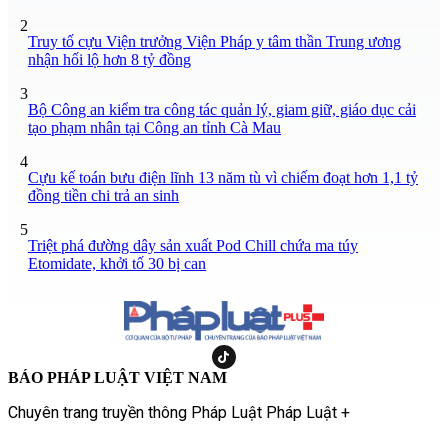
2
Truy tố cựu Viện trưởng Viện Pháp y tâm thần Trung ương
nhận hối lộ hơn 8 tỷ đồng
3
Bộ Công an kiểm tra công tác quản lý, giam giữ, giáo dục cải
tạo phạm nhân tại Công an tỉnh Cà Mau
4
Cựu kế toán bưu điện lĩnh 13 năm tù vì chiếm đoạt hơn 1,1 tỷ
đồng tiền chi trả an sinh
5
Triệt phá đường dây sản xuất Pod Chill chứa ma túy
Etomidate, khởi tố 30 bị can
BÁO PHÁP LUẬT VIỆT NAM
Chuyên trang truyền thông Pháp Luật Pháp Luật +