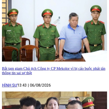
Bắt tạm giam Chủ tịch Công ty CP Mekolor vì bị cáo buộc phát tán
thông tin sai sự thật
HÌNH SỰ
13:43
|
06/08/2026