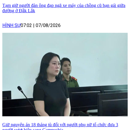
Tạm giữ người đàn ông đạp ngã xe máy của chồng cũ bạn gái giữa
đường ở Đắk Lắk
HÌNH SỰ
07:02
|
07/08/2026
Giữ nguyên án 18 tháng tù đối với người phụ nữ tổ chức đưa 3
người vượt biên sang Campuchia