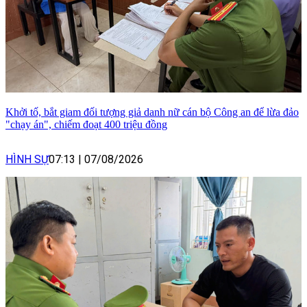
Khởi tố, bắt giam đối tượng giả danh nữ cán bộ Công an để lừa đảo
"chạy án", chiếm đoạt 400 triệu đồng
HÌNH SỰ
07:13
|
07/08/2026