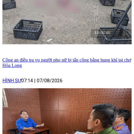
Công an điều tra vụ người phụ nữ bị tấn công bằng hung khí tại chợ
Hòa Long
HÌNH SỰ
07:14
|
07/08/2026