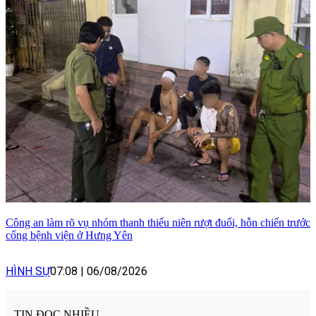
Công an làm rõ vụ nhóm thanh thiếu niên rượt đuổi, hỗn chiến trước
cổng bệnh viện ở Hưng Yên
HÌNH SỰ
07:08
|
06/08/2026
TIN ĐỌC NHIỀU