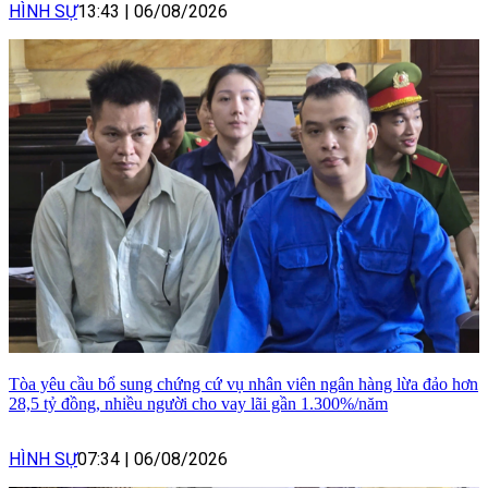
HÌNH SỰ
13:43
|
06/08/2026
Tòa yêu cầu bổ sung chứng cứ vụ nhân viên ngân hàng lừa đảo hơn
28,5 tỷ đồng, nhiều người cho vay lãi gần 1.300%/năm
HÌNH SỰ
07:34
|
06/08/2026