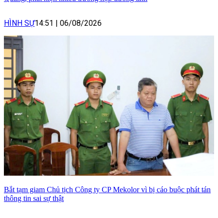
HÌNH SỰ
14:51
|
06/08/2026
Bắt tạm giam Chủ tịch Công ty CP Mekolor vì bị cáo buộc phát tán
thông tin sai sự thật