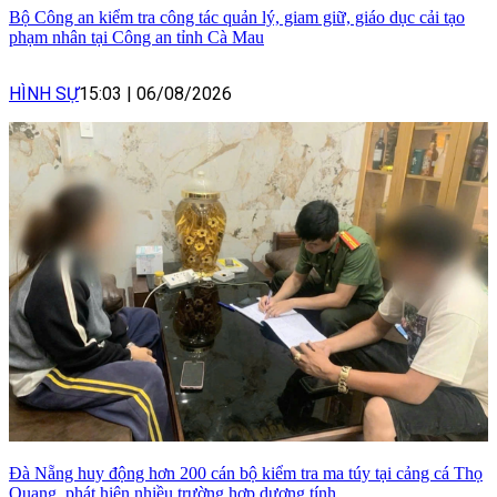
Bộ Công an kiểm tra công tác quản lý, giam giữ, giáo dục cải tạo
phạm nhân tại Công an tỉnh Cà Mau
HÌNH SỰ
15:03
|
06/08/2026
Đà Nẵng huy động hơn 200 cán bộ kiểm tra ma túy tại cảng cá Thọ
Quang, phát hiện nhiều trường hợp dương tính