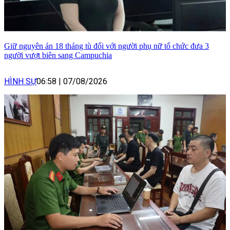
Giữ nguyên án 18 tháng tù đối với người phụ nữ tổ chức đưa 3
người vượt biên sang Campuchia
HÌNH SỰ
06:58
|
07/08/2026