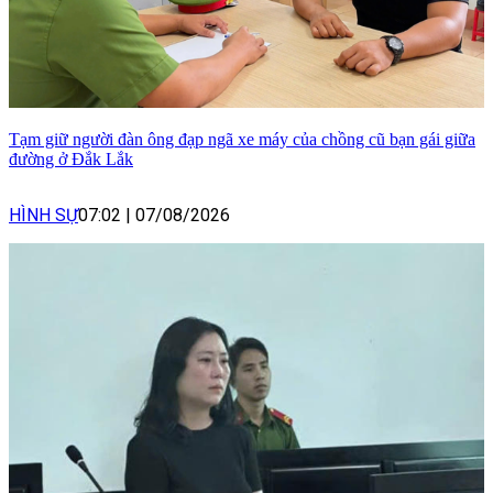
Tạm giữ người đàn ông đạp ngã xe máy của chồng cũ bạn gái giữa
đường ở Đắk Lắk
HÌNH SỰ
07:02
|
07/08/2026