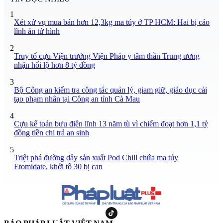
1
Xét xử vụ mua bán hơn 12,3kg ma túy ở TP HCM: Hai bị cáo
lĩnh án tử hình
2
Truy tố cựu Viện trưởng Viện Pháp y tâm thần Trung ương
nhận hối lộ hơn 8 tỷ đồng
3
Bộ Công an kiểm tra công tác quản lý, giam giữ, giáo dục cải
tạo phạm nhân tại Công an tỉnh Cà Mau
4
Cựu kế toán bưu điện lĩnh 13 năm tù vì chiếm đoạt hơn 1,1 tỷ
đồng tiền chi trả an sinh
5
Triệt phá đường dây sản xuất Pod Chill chứa ma túy
Etomidate, khởi tố 30 bị can