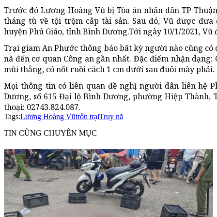
Trước đó Lương Hoàng Vũ bị Tòa án nhân dân TP Thuận 
tháng tù về tội trộm cắp tài sản. Sau đó, Vũ được đưa
huyện Phú Giáo, tỉnh Bình Dương.Tới ngày 10/1/2021, Vũ đ
Trại giam An Phước thông báo bất kỳ người nào cũng có q
nã đến cơ quan Công an gần nhất. Đặc điểm nhận dạng: 
mũi thẳng, có nốt ruồi cách 1 cm dưới sau đuôi mày phải.
Mọi thông tin có liên quan đề nghị người dân liên hệ 
Dương, số 615 Đại lộ Bình Dương, phường Hiệp Thành, T
thoại: 02743.824.087.
Tags:
Lương Hoàng Vũ
trốn trại
Truy nã
TIN CÙNG CHUYÊN MỤC