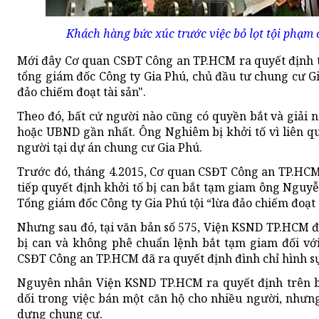
Khách hàng bức xúc trước việc bỏ lọt tội phạm
Mới đây Cơ quan CSĐT Công an TP.HCM ra quyết định 
tổng giám đốc Công ty Gia Phú, chủ đầu tư chung cư G
đảo chiếm đoạt tài sản".
Theo đó, bất cứ người nào cũng có quyền bắt và giải
hoặc UBND gần nhất. Ông Nghiêm bị khởi tố vì liên q
người tại dự án chung cư Gia Phú.
Trước đó, tháng 4.2015, Cơ quan CSĐT Công an TP.HCM 
tiếp quyết định khởi tố bị can bắt tạm giam ông Ngu
Tổng giám đốc Công ty Gia Phú tội “lừa đảo chiếm đoạt t
Nhưng sau đó, tại văn bản số 575, Viện KSND TP.HCM đ
bị can và không phê chuẩn lệnh bắt tạm giam đối 
CSĐT Công an TP.HCM đã ra quyết định đình chỉ hình sự
Nguyên nhân Viện KSND TP.HCM ra quyết định trên b
dối trong việc bán một căn hộ cho nhiều người, nhưn
dựng chung cư.