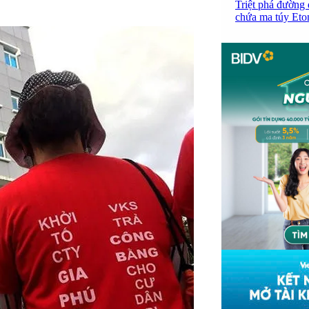
Triệt phá đường 
chứa ma túy Etom