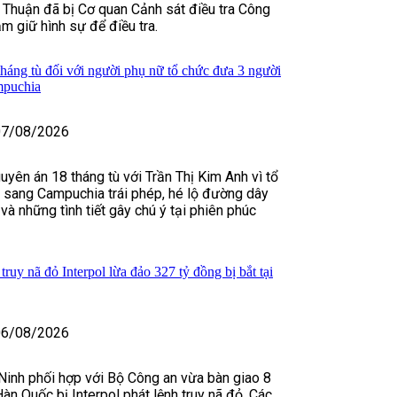
 Thuận đã bị Cơ quan Cảnh sát điều tra Công
ạm giữ hình sự để điều tra.
háng tù đối với người phụ nữ tổ chức đưa 3 người
mpuchia
07/08/2026
uyên án 18 tháng tù với Trần Thị Kim Anh vì tổ
 sang Campuchia trái phép, hé lộ đường dây
và những tình tiết gây chú ý tại phiên phúc
ruy nã đỏ Interpol lừa đảo 327 tỷ đồng bị bắt tại
06/08/2026
Ninh phối hợp với Bộ Công an vừa bàn giao 8
àn Quốc bị Interpol phát lệnh truy nã đỏ. Các