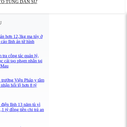
TỐ TỤNG DÂN SỰ
U
án hơn 12,3kg ma túy ở
cáo lĩnh án tử hình
tra công tác quản lý,
ục cải tạo phạm nhân tại
à Mau
n trưởng Viện Pháp y tâm
nhận hối lộ hơn 8 tỷ
điện lĩnh 13 năm tù vì
1 tỷ đồng tiền chi trả an