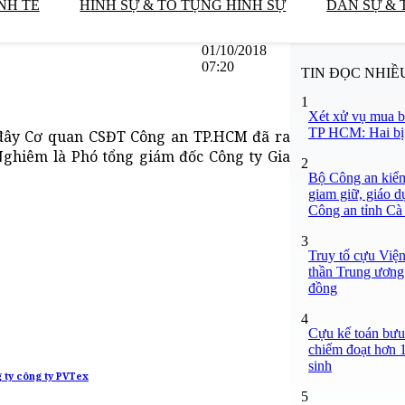
NH TẾ
HÌNH SỰ & TỐ TỤNG HÌNH SỰ
DÂN SỰ & 
01/10/2018
07:20
TIN ĐỌC NHIỀ
1
Xét xử vụ mua b
TP HCM: Hai bị 
 đây Cơ quan CSĐT Công an TP.HCM đã ra
Nghiêm là Phó tổng giám đốc Công ty Gia
2
Bộ Công an kiểm 
giam giữ, giáo d
Công an tỉnh C
3
Truy tố cựu Việ
thần Trung ương 
đồng
4
Cựu kế toán bưu 
chiếm đoạt hơn 1,
sinh
g ty công ty PVTex
5