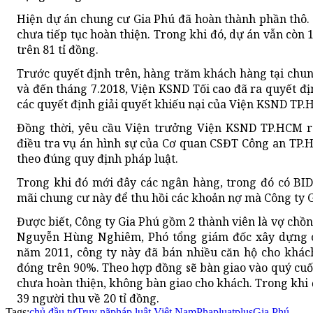
Hiện dự án chung cư Gia Phú đã hoàn thành phần thô. 
chưa tiếp tục hoàn thiện. Trong khi đó, dự án vẫn còn 1
trên 81 tỉ đồng.
Trước quyết định trên, hàng trăm khách hàng tại chun
và đến tháng 7.2018, Viện KSND Tối cao đã ra quyết đị
các quyết định giải quyết khiếu nại của Viện KSND TP.
Đồng thời, yêu cầu Viện trưởng Viện KSND TP.HCM ra
điều tra vụ án hình sự của Cơ quan CSĐT Công an TP.H
theo đúng quy định pháp luật.
Trong khi đó mới đây các ngân hàng, trong đó có BID
mãi chung cư này để thu hồi các khoản nợ mà Công ty G
Được biết, Công ty Gia Phú gồm 2 thành viên là vợ ch
Nguyễn Hùng Nghiêm, Phó tổng giám đốc xây dựng c
năm 2011, công ty này đã bán nhiều căn hộ cho khách
đóng trên 90%. Theo hợp đồng sẽ bàn giao vào quý cu
chưa hoàn thiện, không bàn giao cho khách. Trong khi
39 người thu về 20 tỉ đồng.
Tags:
chủ đầu tư
Truy nã
pháp luật Việt Nam
Phapluatplus
Gia Phú