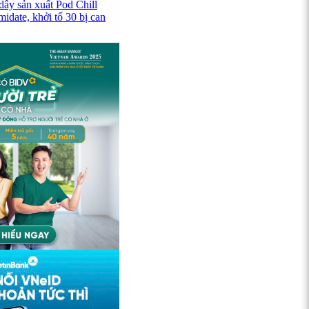
dây sản xuất Pod Chill
idate, khởi tố 30 bị can