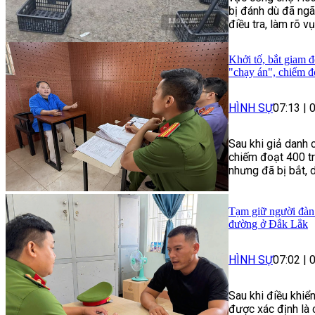
bị đánh dù đã ng
điều tra, làm rõ vụ
Khởi tố, bắt giam 
"chạy án", chiếm đ
HÌNH SỰ
07:13
|
Sau khi giả danh 
chiếm đoạt 400 tr
nhưng đã bị bắt, d
Tạm giữ người đàn
đường ở Đắk Lắk
HÌNH SỰ
07:02
|
Sau khi điều khiể
được xác định là 