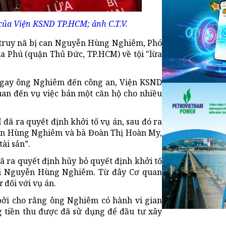
 của Viện KSND TP.HCM; ảnh C.T.V.
truy nã bị can Nguyễn Hùng Nghiêm, Phó
ia Phú (quận Thủ Đức, TP.HCM) về tội "lừa
 ngay ông Nghiêm đến công an, Viện KSND
uan đến vụ việc bán một căn hộ cho nhiều
đã ra quyết định khởi tố vụ án, sau đó ra
yễn Hùng Nghiêm và bà Đoàn Thị Hoàn My,
ài sản”.
ã ra quyết định hủy bỏ quyết định khởi tố
với Nguyễn Hùng Nghiêm. Từ đây Cơ quan
 đối với vụ án.
ởi cho rằng ông Nghiêm có hành vi gian
g tiền thu được đã sử dụng để đầu tư xây