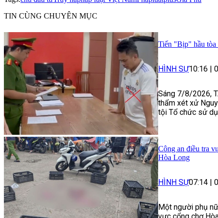
TIN CÙNG CHUYÊN MỤC
Tiến "Bịp" hầu tòa 
HÌNH SỰ
10:16
|
Sáng 7/8/2026, T
thẩm xét xử Nguy
tội Tổ chức sử dụ
Công an điều tra v
Hòa Long
HÌNH SỰ
07:14
|
Một người phụ nữ 
vực cổng chợ Hòa