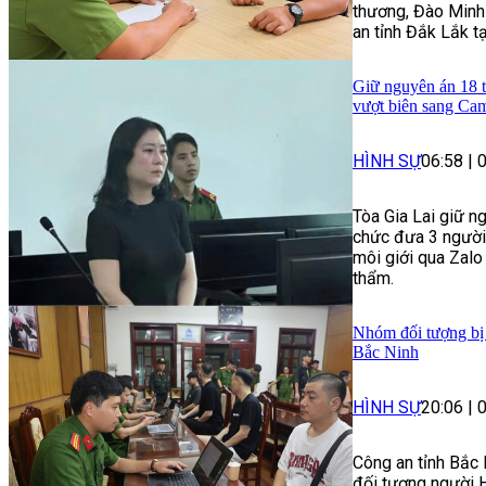
thương, Đào Minh
an tỉnh Đắk Lắk t
Giữ nguyên án 18 t
vượt biên sang Ca
HÌNH SỰ
06:58
|
Tòa Gia Lai giữ ng
chức đưa 3 người
môi giới qua Zalo 
thẩm.
Nhóm đối tượng bị t
Bắc Ninh
HÌNH SỰ
20:06
|
Công an tỉnh Bắc 
đối tượng người H