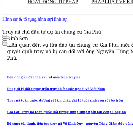
HOẠT ĐỘNG TƯ PHÁP
PHÁP LUẬT VỀ KI
Hình sự & tố tụng hình sự
Hình sự
Truy nã chủ đầu tư dự án chung cư Gia Phú
Đình Sơn
Liên quan đến vụ lừa đảo tại chung cư Gia Phú, mới
quyết định truy nã bị can đối với ông Nguyễn Hùng 
Phú.
Đến công an đầu thú sau 24 năm trốn truy nã
Đang di lý đối tượng trốn truy nã ở nước ngoài về Việt Nam
Truy nã toàn quốc dượng rể làm cháu gái 15 tuổi sinh con rồi bỏ trốn
Gia Lai: Truy nã toàn quốc đối tượng dùng súng ngắn tấn công Công an
Bổ sung tội danh, tiếp tục truy nã Vũ Đình Duy - nguyên Tổng Giám đốc côn