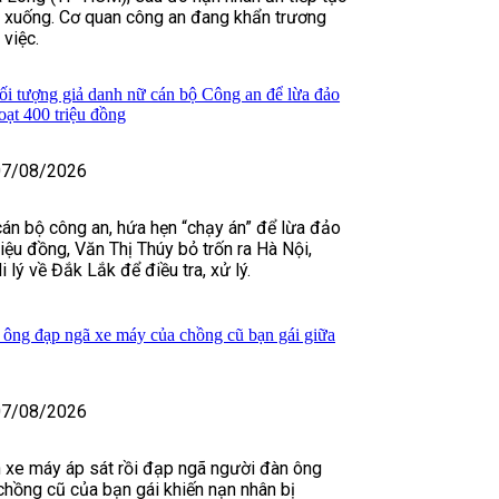
ã xuống. Cơ quan công an đang khẩn trương
 việc.
đối tượng giả danh nữ cán bộ Công an để lừa đảo
oạt 400 triệu đồng
07/08/2026
cán bộ công an, hứa hẹn “chạy án” để lừa đảo
iệu đồng, Văn Thị Thúy bỏ trốn ra Hà Nội,
i lý về Đắk Lắk để điều tra, xử lý.
 ông đạp ngã xe máy của chồng cũ bạn gái giữa
07/08/2026
n xe máy áp sát rồi đạp ngã người đàn ông
chồng cũ của bạn gái khiến nạn nhân bị