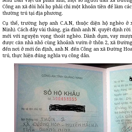
Như Dân Việt đã phản ánh, một số người dân xã Đường
Công an xã đòi hỏi họ phải chi một khoản tiền để làm các
thường trú tại địa phương.
Cụ thể, trường hợp anh C.A.N, thuộc diện hộ nghèo ở
Ninh). Cách đây vài tháng, gia đình anh N. quyết định rời
mới với nguyện vọng thoát nghèo. Dành dụm, vay mượn
được căn nhà nhỏ cùng khoảnh vườn ở thôn 2, xã Đường
đến nơi ở mới ổn định, anh N. đến Công an xã Đường Ho
trú, thực hiện đúng nghĩa vụ công dân.