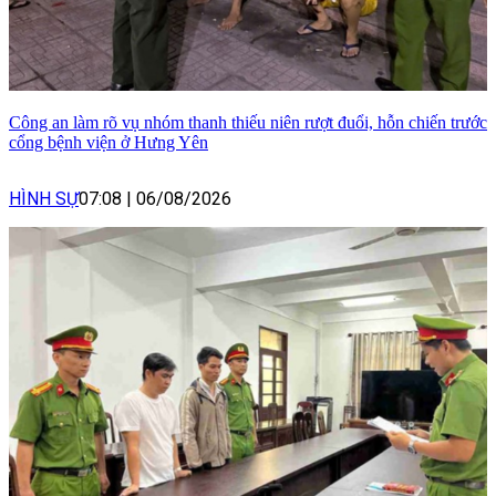
Công an làm rõ vụ nhóm thanh thiếu niên rượt đuổi, hỗn chiến trước
cổng bệnh viện ở Hưng Yên
HÌNH SỰ
07:08
|
06/08/2026