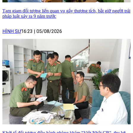
Tạm giam đối tượng liên quan vụ gây thương tích, bắt giữ người trái
pháp luật xảy ra 9 năm trước
HÌNH SỰ
16:23
|
05/08/2026
Khởi tố đối tượng điều hành phòng khám "Việt Nhật CB", thu lợi