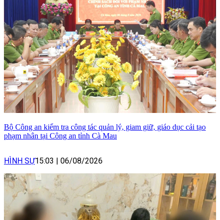
Bộ Công an kiểm tra công tác quản lý, giam giữ, giáo dục cải tạo
phạm nhân tại Công an tỉnh Cà Mau
HÌNH SỰ
15:03
|
06/08/2026