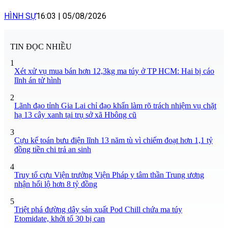
HÌNH SỰ
16:03
|
05/08/2026
TIN ĐỌC NHIỀU
1
Xét xử vụ mua bán hơn 12,3kg ma túy ở TP HCM: Hai bị cáo
lĩnh án tử hình
2
Lãnh đạo tỉnh Gia Lai chỉ đạo khẩn làm rõ trách nhiệm vụ chặt
hạ 13 cây xanh tại trụ sở xã Hbông cũ
3
Cựu kế toán bưu điện lĩnh 13 năm tù vì chiếm đoạt hơn 1,1 tỷ
đồng tiền chi trả an sinh
4
Truy tố cựu Viện trưởng Viện Pháp y tâm thần Trung ương
nhận hối lộ hơn 8 tỷ đồng
5
Triệt phá đường dây sản xuất Pod Chill chứa ma túy
Etomidate, khởi tố 30 bị can