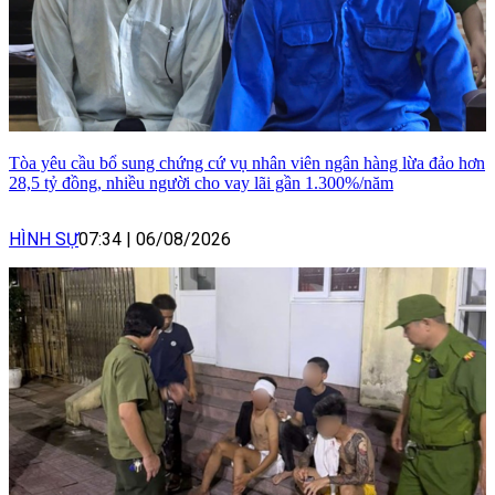
Tòa yêu cầu bổ sung chứng cứ vụ nhân viên ngân hàng lừa đảo hơn
28,5 tỷ đồng, nhiều người cho vay lãi gần 1.300%/năm
HÌNH SỰ
07:34
|
06/08/2026