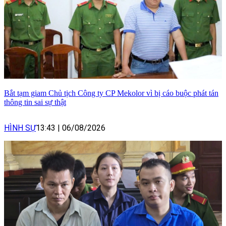
Bắt tạm giam Chủ tịch Công ty CP Mekolor vì bị cáo buộc phát tán
thông tin sai sự thật
HÌNH SỰ
13:43
|
06/08/2026