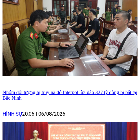
Nhóm đối tượng bị truy nã đỏ Interpol lừa đảo 327 tỷ đồng bị bắt tại
Bắc Ninh
HÌNH SỰ
20:06
|
06/08/2026