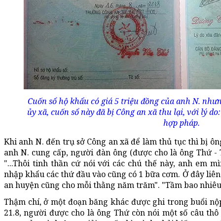
Cuốn sổ hộ khẩu có giá 5 triệu đồng của anh N. như
ủy xã, cuốn sổ này đã bị Công an xã thu lại, với lý d
hợp pháp.
Khi anh N. đến trụ sở Công an xã để làm thủ tục thì bị ôn
anh N. cung cấp, người đàn ông (được cho là ông Thứ -
"...Thôi tinh thần cứ nói với các chú thế này, anh em 
nhập khẩu các thứ đầu vào cũng có 1 bữa cơm. Ở đây liên 
an huyện cũng cho mỗi thằng năm trăm". "Tầm bao nhiêu 
Thậm chí, ở một đoạn băng khác được ghi trong buổi nộp 
21.8, người được cho là ông Thứ còn nói một số câu thô 