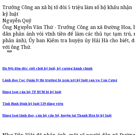
Trưởng Công an xã bị tố đòi 5 triệu làm sổ hộ khẩu nhận
kỷ luật
Nguyễn Quý
Ông Nguyễn Văn Thứ - Trưởng Công an xã Đường Hoa, h
dân phản ánh vòi vĩnh tiền để làm các thủ tục tạm trú, 
phản ánh), Ủy ban Kiểm tra huyện ủy Hải Hà cho biết, đã
với ông Thứ.
Hà Nội đôn đốc siết chặt kỷ luật, kỷ cương hành chính
Lãnh đạo Cục Quản lý thị trường bị xem xét kỷ luật sau vụ Con Cưng
Hàng loạt cán bộ TP HCM bị kỷ luật
Tỉnh Bình Định kỷ luật 129 đảng viên
Hàng loạt lãnh đạo, cán bộ cấp Sở, huyện tại Thanh Hóa bị kỷ luật