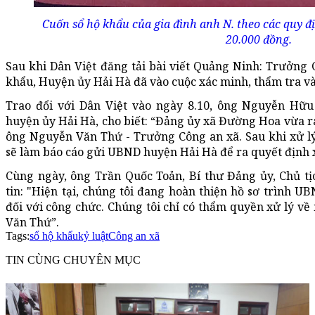
Cuốn sổ hộ khẩu của gia đình anh N. theo các quy đị
20.000 đồng.
Sau khi Dân Việt đăng tải bài viết Quảng Ninh: Trưởng C
khẩu, Huyện ủy Hải Hà đã vào cuộc xác minh, thẩm tra và 
Trao đổi với Dân Việt vào ngày 8.10, ông Nguyễn Hữ
huyện ủy Hải Hà, cho biết: “Đảng ủy xã Đường Hoa vừa ra
ông Nguyễn Văn Thứ - Trưởng Công an xã. Sau khi xử 
sẽ làm báo cáo gửi UBND huyện Hải Hà để ra quyết định x
Cùng ngày, ông Trần Quốc Toản, Bí thư Đảng ủy, Chủ 
tin: "Hiện tại, chúng tôi đang hoàn thiện hồ sơ trình 
đối với công chức. Chúng tôi chỉ có thẩm quyền xử lý v
Văn Thứ”.
Tags:
sổ hộ khẩu
kỷ luật
Công an xã
TIN CÙNG CHUYÊN MỤC