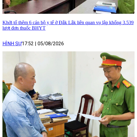
Khởi tố thêm 6 cán bộ y tế ở Đắk Lắk liên quan vụ lập khống 3.539
lượt đơn thuốc BHYT
HÌNH SỰ
17:52
|
05/08/2026