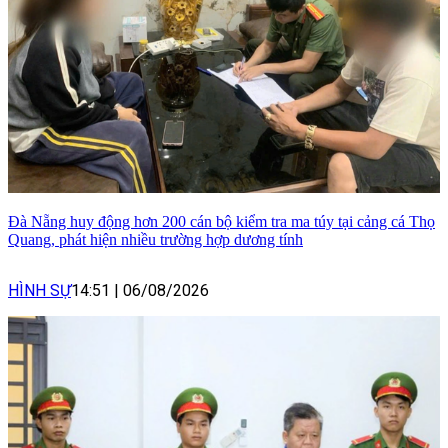
Đà Nẵng huy động hơn 200 cán bộ kiểm tra ma túy tại cảng cá Thọ
Quang, phát hiện nhiều trường hợp dương tính
HÌNH SỰ
14:51
|
06/08/2026