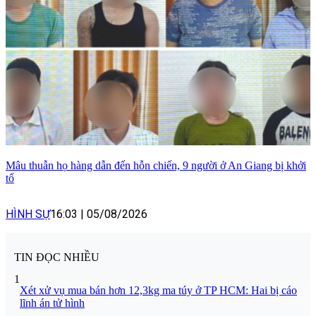
Mâu thuẫn họ hàng dẫn đến hỗn chiến, 9 người ở An Giang bị khởi
tố
HÌNH SỰ
16:03
|
05/08/2026
TIN ĐỌC NHIỀU
1
Xét xử vụ mua bán hơn 12,3kg ma túy ở TP HCM: Hai bị cáo
lĩnh án tử hình