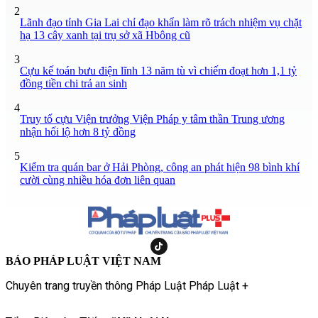
2
Lãnh đạo tỉnh Gia Lai chỉ đạo khẩn làm rõ trách nhiệm vụ chặt
hạ 13 cây xanh tại trụ sở xã Hbông cũ
3
Cựu kế toán bưu điện lĩnh 13 năm tù vì chiếm đoạt hơn 1,1 tỷ
đồng tiền chi trả an sinh
4
Truy tố cựu Viện trưởng Viện Pháp y tâm thần Trung ương
nhận hối lộ hơn 8 tỷ đồng
5
Kiểm tra quán bar ở Hải Phòng, công an phát hiện 98 bình khí
cười cùng nhiều hóa đơn liên quan
BÁO PHÁP LUẬT VIỆT NAM
Chuyên trang truyền thông Pháp Luật Pháp Luật +