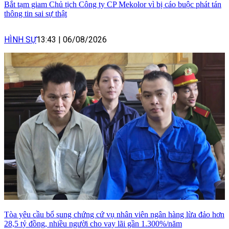
Bắt tạm giam Chủ tịch Công ty CP Mekolor vì bị cáo buộc phát tán
thông tin sai sự thật
HÌNH SỰ
13:43
|
06/08/2026
Tòa yêu cầu bổ sung chứng cứ vụ nhân viên ngân hàng lừa đảo hơn
28,5 tỷ đồng, nhiều người cho vay lãi gần 1.300%/năm