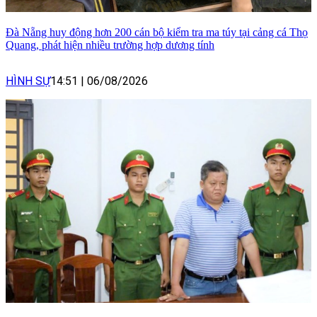
Đà Nẵng huy động hơn 200 cán bộ kiểm tra ma túy tại cảng cá Thọ
Quang, phát hiện nhiều trường hợp dương tính
HÌNH SỰ
14:51
|
06/08/2026