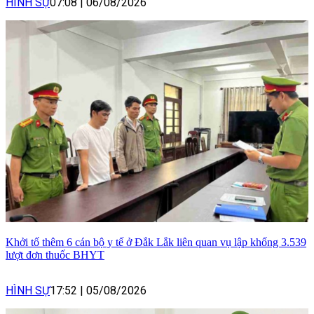
HÌNH SỰ
07:08
|
06/08/2026
Khởi tố thêm 6 cán bộ y tế ở Đắk Lắk liên quan vụ lập khống 3.539
lượt đơn thuốc BHYT
HÌNH SỰ
17:52
|
05/08/2026