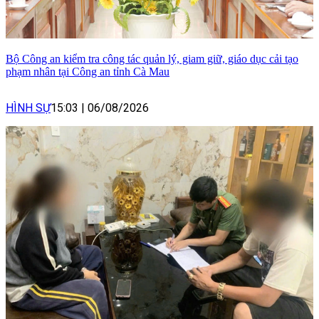
Bộ Công an kiểm tra công tác quản lý, giam giữ, giáo dục cải tạo
phạm nhân tại Công an tỉnh Cà Mau
HÌNH SỰ
15:03
|
06/08/2026