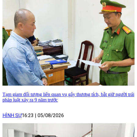
Tạm giam đối tượng liên quan vụ gây thương tích, bắt giữ người trái
pháp luật xảy ra 9 năm trước
HÌNH SỰ
16:23
|
05/08/2026