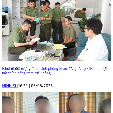
Khởi tố đối tượng điều hành phòng khám "Việt Nhật CB", thu lợi
bất chính hàng trăm triệu đồng
HÌNH SỰ
16:21
|
05/08/2026