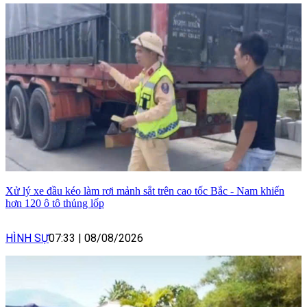
Xử lý xe đầu kéo làm rơi mảnh sắt trên cao tốc Bắc - Nam khiến
hơn 120 ô tô thủng lốp
HÌNH SỰ
07:33
|
08/08/2026