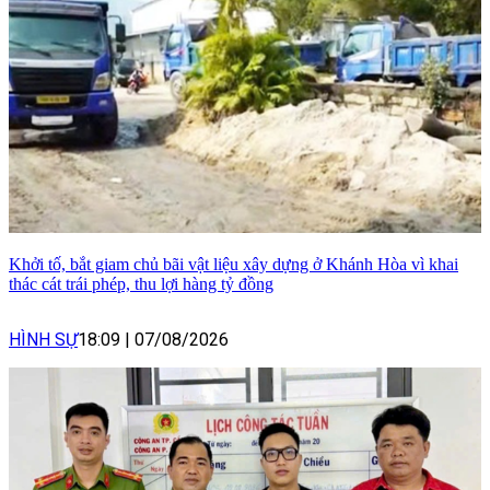
Khởi tố, bắt giam chủ bãi vật liệu xây dựng ở Khánh Hòa vì khai
thác cát trái phép, thu lợi hàng tỷ đồng
HÌNH SỰ
18:09
|
07/08/2026