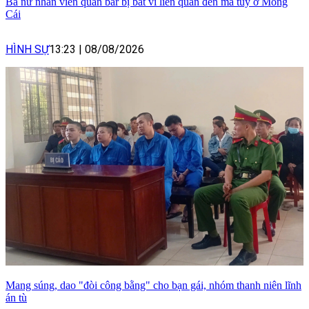
Ba nữ nhân viên quán bar bị bắt vì liên quan đến ma túy ở Móng
Cái
HÌNH SỰ
13:23
|
08/08/2026
Mang súng, dao "đòi công bằng" cho bạn gái, nhóm thanh niên lĩnh
án tù