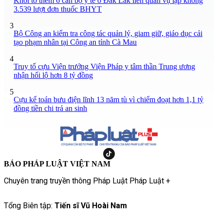
Khởi tố thêm 6 cán bộ y tế ở Đắk Lắk liên quan vụ lập khống
3.539 lượt đơn thuốc BHYT
3
Bộ Công an kiểm tra công tác quản lý, giam giữ, giáo dục cải
tạo phạm nhân tại Công an tỉnh Cà Mau
4
Truy tố cựu Viện trưởng Viện Pháp y tâm thần Trung ương
nhận hối lộ hơn 8 tỷ đồng
5
Cựu kế toán bưu điện lĩnh 13 năm tù vì chiếm đoạt hơn 1,1 tỷ
đồng tiền chi trả an sinh
BÁO PHÁP LUẬT VIỆT NAM
Chuyên trang truyền thông Pháp Luật Pháp Luật +
Tổng Biên tập:
Tiến sĩ Vũ Hoài Nam