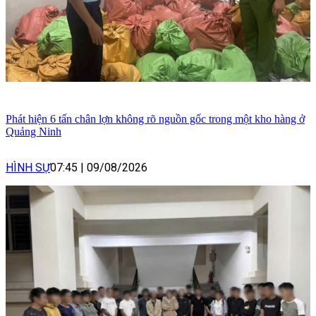
Phát hiện 6 tấn chân lợn không rõ nguồn gốc trong một kho hàng ở
Quảng Ninh
HÌNH SỰ
07:45
|
09/08/2026