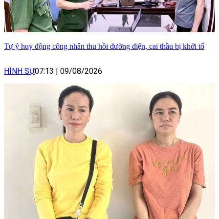
Tự ý huy động công nhân thu hồi đường điện, cai thầu bị khởi tố
HÌNH SỰ
07:13
|
09/08/2026