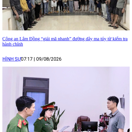
Công an Lâm Đồng “giải mã nhanh” đường dây ma túy từ kiểm tra
hành chính
HÌNH SỰ
07:17
|
09/08/2026