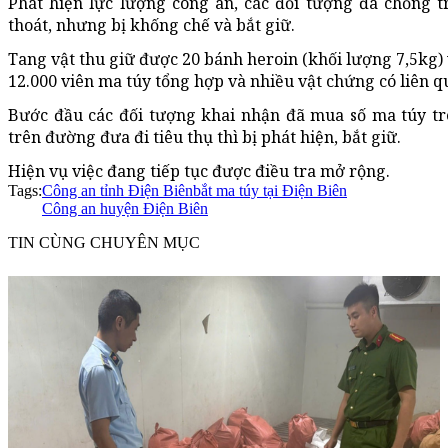
Phát hiện lực lượng công an, các đối tượng đã chống t
thoát, nhưng bị khống chế và bắt giữ.
Tang vật thu giữ được 20 bánh heroin (khối lượng 7,5kg)
12.000 viên ma túy tổng hợp và nhiều vật chứng có liên q
Bước đầu các đối tượng khai nhận đã mua số ma túy trê
trên đường đưa đi tiêu thụ thì bị phát hiện, bắt giữ.
Hiện vụ việc đang tiếp tục được điều tra mở rộng.
Tags:
Công an tỉnh Điện Biên
bắt ma túy tại Điện Biên
Công an huyện Điện Biên
TIN CÙNG CHUYÊN MỤC