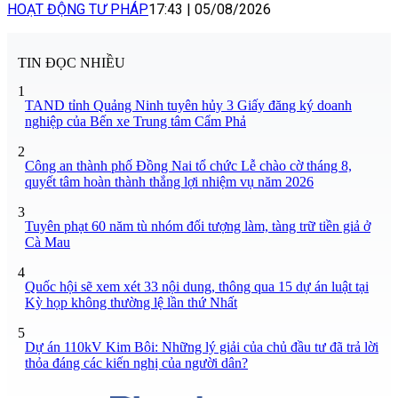
HOẠT ĐỘNG TƯ PHÁP
17:43
|
05/08/2026
TIN ĐỌC NHIỀU
1
TAND tỉnh Quảng Ninh tuyên hủy 3 Giấy đăng ký doanh
nghiệp của Bến xe Trung tâm Cẩm Phả
2
Công an thành phố Đồng Nai tổ chức Lễ chào cờ tháng 8,
quyết tâm hoàn thành thắng lợi nhiệm vụ năm 2026
3
Tuyên phạt 60 năm tù nhóm đối tượng làm, tàng trữ tiền giả ở
Cà Mau
4
Quốc hội sẽ xem xét 33 nội dung, thông qua 15 dự án luật tại
Kỳ họp không thường lệ lần thứ Nhất
5
Dự án 110kV Kim Bôi: Những lý giải của chủ đầu tư đã trả lời
thỏa đáng các kiến nghị của người dân?