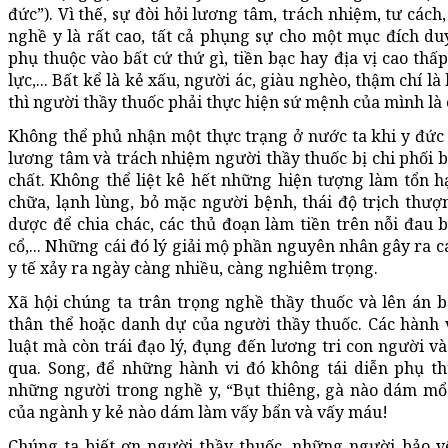
đức”). Vì thế, sự đòi hỏi lương tâm, trách nhiệm, tư cá
nghề y là rất cao, tất cả phụng sự cho một mục đích d
phụ thuộc vào bất cứ thứ gì, tiền bạc hay địa vị cao thấ
lực,... Bất kể là kẻ xấu, người ác, giàu nghèo, thậm chí 
thì người thầy thuốc phải thực hiện sứ mệnh của mình là
Không thể phủ nhận một thực trạng ở nước ta khi y đức
lương tâm và trách nhiệm người thầy thuốc bị chi phối 
chất. Không thể liệt kê hết những hiện tượng làm tổn hạ
chữa, lạnh lùng, bỏ mặc người bệnh, thái độ trịch thượ
dược để chia chác, các thủ đoạn làm tiền trên nỗi đau 
cổ,... Những cái đó lý giải mộ phần nguyên nhân gây ra 
y tế xảy ra ngày càng nhiều, càng nghiêm trọng.
Xã hội chúng ta trân trọng nghề thầy thuốc và lên án
thân thể hoặc danh dự của người thầy thuốc. Các hành
luật mà còn trái đạo lý, đụng đến lương tri con người v
qua. Song, để những hành vi đó không tái diễn phụ th
những người trong nghề y, “Bụt thiêng, gà nào dám mổ
của ngành y kẻ nào dám làm vấy bẩn và vấy máu!
Chúng ta biết ơn người thầy thuốc, những người bảo v