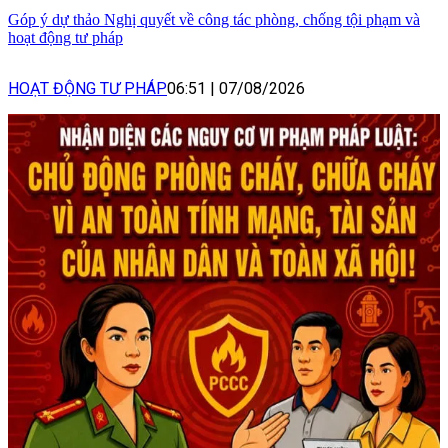
Góp ý dự thảo Nghị quyết về công tác phòng, chống tội phạm và
hoạt động tư pháp
HOẠT ĐỘNG TƯ PHÁP
06:51
|
07/08/2026