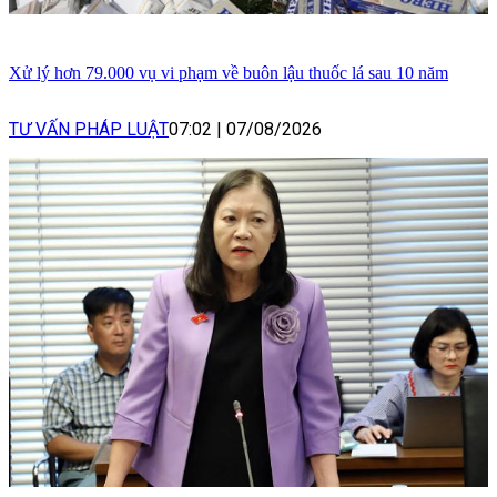
Xử lý hơn 79.000 vụ vi phạm về buôn lậu thuốc lá sau 10 năm
TƯ VẤN PHÁP LUẬT
07:02
|
07/08/2026