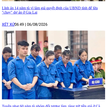
Lĩnh án 14 năm tù vì làm giả quyết định của UBND tỉnh để lừa
"chạy" dự án ở Gia Lai
XÉT XỬ
06:49
|
06/08/2026
Tuyên phạt 60 năm tù nhóm đối tượng làm, tàng trữ tiền giả ở Cà