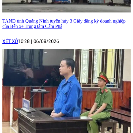
TAND tỉnh Quảng Ninh tuyên hủy 3 Giấy đăng ký doanh nghiệp
của Bến xe Trung tâm Cẩm Phả
XÉT XỬ
10:28
|
06/08/2026