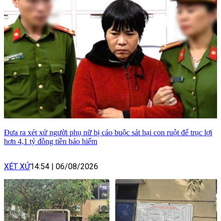
Đưa ra xét xử người phụ nữ bị cáo buộc sát hại con ruột để trục lợi
hơn 4,1 tỷ đồng tiền bảo hiểm
XÉT XỬ
14:54
|
06/08/2026