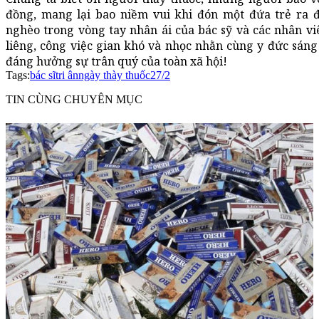
đồng, mang lại bao niềm vui khi đón một đứa trẻ ra 
nghèo trong vòng tay nhân ái của bác sỹ và các nhân vi
liêng, công việc gian khó và nhọc nhằn cùng y đức sáng
đáng hưởng sự trân quý của toàn xã hội!
Tags:
bác sĩ
tri ân
ngày thày thuốc
27/2
TIN CÙNG CHUYÊN MỤC