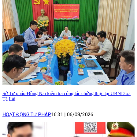
Sở Tư pháp Đồng Nai kiểm tra công tác chứng thực tại UBND xã
Tà Lài
HOẠT ĐỘNG TƯ PHÁP
16:31
|
06/08/2026