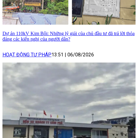
Dự án 110kV Kim Bôi: Những lý giải của chủ đầu tư đã trả lời thỏa
đáng các kiến nghị của người dân?
HOẠT ĐỘNG TƯ PHÁP
13:51
|
06/08/2026