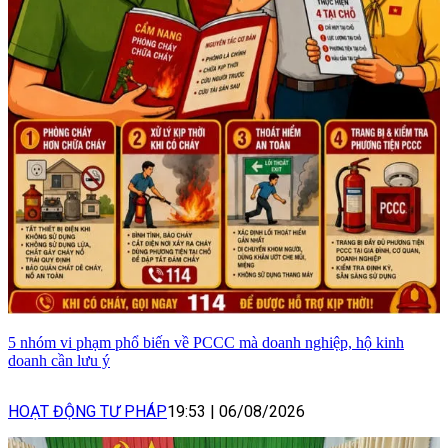
5 nhóm vi phạm phổ biến về PCCC mà doanh nghiệp, hộ kinh
doanh cần lưu ý
HOẠT ĐỘNG TƯ PHÁP
19:53
|
06/08/2026