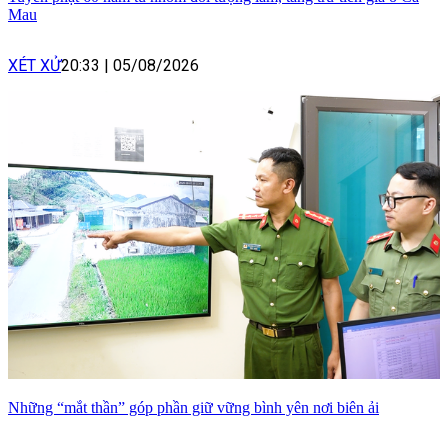
Mau
XÉT XỬ
20:33
|
05/08/2026
Những “mắt thần” góp phần giữ vững bình yên nơi biên ải