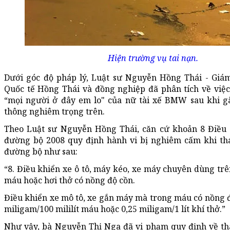
Hiện trường vụ tai nạn.
Dưới góc độ pháp lý, Luật sư Nguyễn Hồng Thái - Giám
Quốc tế Hồng Thái và đồng nghiệp đã phân tích về việc
“mọi người ở đây em lo" của nữ tài xế BMW sau khi gâ
thông nghiêm trọng trên.
Theo Luật sư Nguyễn Hồng Thái, căn cứ khoản 8 Điều 
đường bộ 2008 quy định hành vi bị nghiêm cấm khi th
đường bộ như sau:
“8. Điều khiển xe ô tô, máy kéo, xe máy chuyên dùng t
máu hoặc hơi thở có nồng độ cồn.
Điều khiển xe mô tô, xe gắn máy mà trong máu có nồng 
miligam/100 mililít máu hoặc 0,25 miligam/1 lít khí thở.”
Như vậy, bà Nguyễn Thị Nga đã vi phạm quy định về th