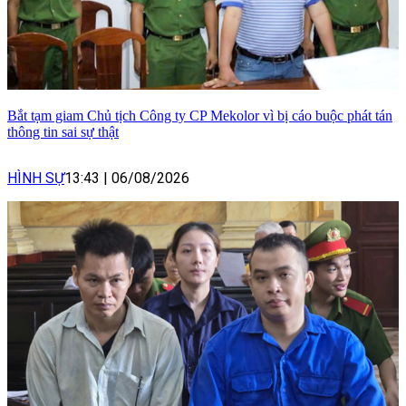
Bắt tạm giam Chủ tịch Công ty CP Mekolor vì bị cáo buộc phát tán
thông tin sai sự thật
HÌNH SỰ
13:43
|
06/08/2026