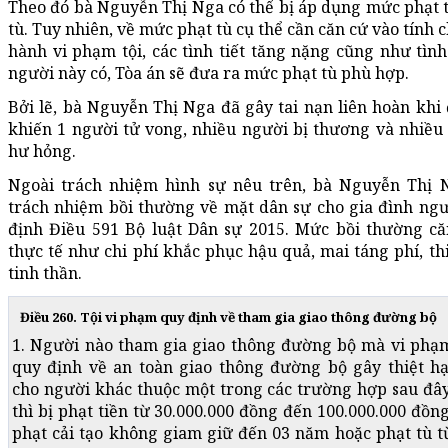
Theo đó bà Nguyễn Thị Nga có thể bị áp dụng mức phạt 
tù. Tuy nhiên, về mức phạt tù cụ thể cần căn cứ vào tính
hành vi phạm tội, các tình tiết tăng nặng cũng như tìn
người này có, Tòa án sẽ đưa ra mức phạt tù phù hợp.
Bởi lẽ, bà Nguyễn Thị Nga đã gây tai nạn liên hoàn kh
khiến 1 người tử vong, nhiều người bị thương và nhiều
hư hỏng.
Ngoài trách nhiệm hình sự nêu trên, bà Nguyễn Thị 
trách nhiệm bồi thường về mặt dân sự cho gia đình ngư
định Điều 591 Bộ luật Dân sự 2015. Mức bồi thường căn
thực tế như chi phí khắc phục hậu quả, mai táng phí, thi
tinh thần.
Điều 260. Tội vi phạm quy định về tham gia giao thông đường bộ
1. Người nào tham gia giao thông đường bộ mà vi phạ
quy định về an toàn giao thông đường bộ gây thiệt hạ
cho người khác thuộc một trong các trường hợp sau đây
thì bị phạt tiền từ 30.000.000 đồng đến 100.000.000 đồng
phạt cải tạo không giam giữ đến 03 năm hoặc phạt tù t