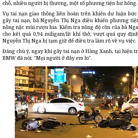
chỗ, nhiều người bị thương, một số phương tiện hư hỏng.
Vụ tai nạn giao thông liên hoàn trên khiến dư luận bức
gây tai nạn, bà Nguyễn Thị Nga điều khiển phương tiện
nồng nặc mùi rượu bia. Kiểm tra nồng độ cồn của bà Nga 
cho kết quả 0,94 miligam/lít khí thở, vượt quá quy địn
Nguyễn Thị Nga bị tạm giữ để điều tra làm rõ về vụ việc.
Đáng chú ý, ngay khi gây tai nạn ở Hàng Xanh, tại hiện tr
BMW đã nói: "Mọi người ở đây em lo".