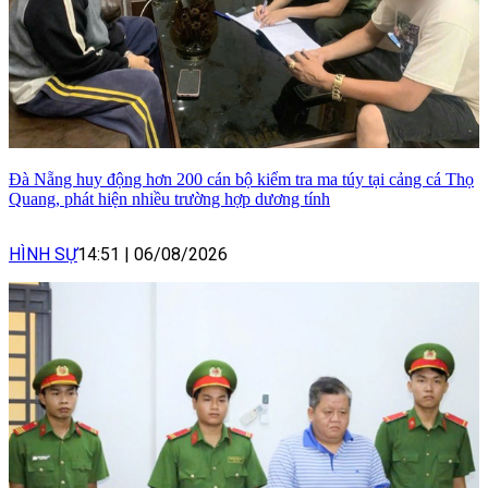
Đà Nẵng huy động hơn 200 cán bộ kiểm tra ma túy tại cảng cá Thọ
Quang, phát hiện nhiều trường hợp dương tính
HÌNH SỰ
14:51
|
06/08/2026