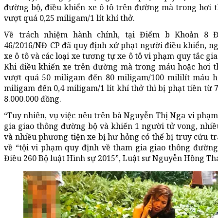
đường bộ, điều khiển xe ô tô trên đường mà trong hơi 
vượt quá 0,25 miligam/1 lít khí thở.
Về trách nhiệm hành chính, tại Điểm b Khoản 8 Đ
46/2016/NĐ-CP đã quy định xử phạt người điều khiển, n
xe ô tô và các loại xe tương tự xe ô tô vi phạm quy tắc g
Khi điều khiển xe trên đường mà trong máu hoặc hơi t
vượt quá 50 miligam đến 80 miligam/100 mililít máu h
miligam đến 0,4 miligam/1 lít khí thở thì bị phạt tiền từ
8.000.000 đồng.
“Tuy nhiên, vụ việc nêu trên bà Nguyễn Thị Nga vi phạ
gia giao thông đường bộ và khiến 1 người tử vong, nhi
và nhiều phương tiện xe bị hư hỏng có thể bị truy cứu t
về “tội vi phạm quy định về tham gia giao thông đường
Điều 260 Bộ luật Hình sự 2015”, Luật sư Nguyễn Hồng Thá