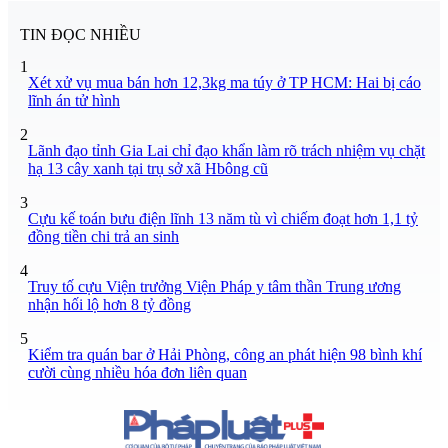
TIN ĐỌC NHIỀU
1
Xét xử vụ mua bán hơn 12,3kg ma túy ở TP HCM: Hai bị cáo
lĩnh án tử hình
2
Lãnh đạo tỉnh Gia Lai chỉ đạo khẩn làm rõ trách nhiệm vụ chặt
hạ 13 cây xanh tại trụ sở xã Hbông cũ
3
Cựu kế toán bưu điện lĩnh 13 năm tù vì chiếm đoạt hơn 1,1 tỷ
đồng tiền chi trả an sinh
4
Truy tố cựu Viện trưởng Viện Pháp y tâm thần Trung ương
nhận hối lộ hơn 8 tỷ đồng
5
Kiểm tra quán bar ở Hải Phòng, công an phát hiện 98 bình khí
cười cùng nhiều hóa đơn liên quan