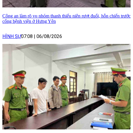
Công an làm rõ vụ nhóm thanh thiếu niên rượt đuổi, hỗn chiến trước
cổng bệnh viện ở Hưng Yên
HÌNH SỰ
07:08
|
06/08/2026