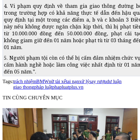
4. Vi phạm quy định về tham gia giao thông đường b
trong trường hợp có khả năng thực tế dẫn đến hậu qu
quy định tại một trong các điểm a, b và c khoản 3 Điề
này nếu không được ngăn chặn kịp thời, thì bị phạt tiề
từ 10.000.000 đồng đến 50.000.000 đồng, phạt cải tạ
không giam giữ đến 01 năm hoặc phạt tù từ 03 tháng đế
01 năm.
5. Người phạm tội còn có thể bị cấm đảm nhiệm chức vụ
cấm hành nghề hoặc làm công việc nhất định từ 01 nă
đến 05 năm.”.
Tags:
trách nhiệm
BMW
nữ tài xế
tai nạn
xử lý
say rượu
dư luận
giao thong
pháp luật
phapluatplus.vn
TIN CÙNG CHUYÊN MỤC