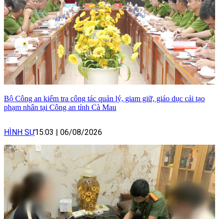
Bộ Công an kiểm tra công tác quản lý, giam giữ, giáo dục cải tạo
phạm nhân tại Công an tỉnh Cà Mau
HÌNH SỰ
15:03
|
06/08/2026