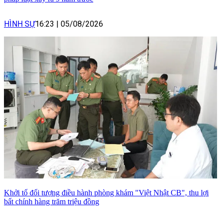
HÌNH SỰ
16:23
|
05/08/2026
Khởi tố đối tượng điều hành phòng khám "Việt Nhật CB", thu lợi
bất chính hàng trăm triệu đồng