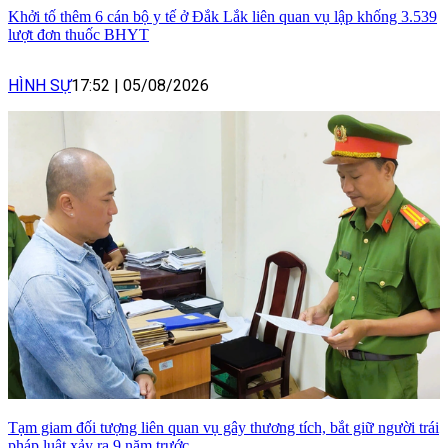
Khởi tố thêm 6 cán bộ y tế ở Đắk Lắk liên quan vụ lập khống 3.539
lượt đơn thuốc BHYT
HÌNH SỰ
17:52
|
05/08/2026
Tạm giam đối tượng liên quan vụ gây thương tích, bắt giữ người trái
pháp luật xảy ra 9 năm trước