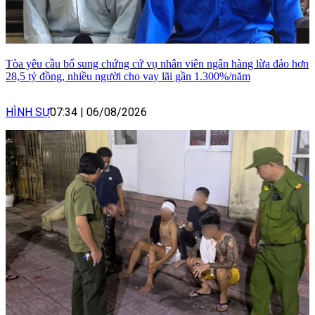
Tòa yêu cầu bổ sung chứng cứ vụ nhân viên ngân hàng lừa đảo hơn
28,5 tỷ đồng, nhiều người cho vay lãi gần 1.300%/năm
HÌNH SỰ
07:34
|
06/08/2026