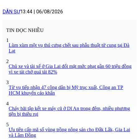
DÂN SỰ
13:44
|
06/08/2026
TIN ĐỌC NHIỀU
1
Lùm xùm một vụ thú cưng chết sau phẫu thuật tử cung tại Đà
Lạt
2
Chủ xe và tài xế ở Gia Lai đối mặt mức phạt gần 60 triệu đồng
vì xe tải chở quá tải 82%
3
Từ vụ tiếp nhận 47 công dân bị Mỹ trục xuất, Công an TP
HCM khuyến cáo khẩn
4
Cháy bãi tập kết xe máy cũ ở Dĩ An trong đêm, nhiều phương
tiện bị thiêu rụi
5
Ưu tiên cấp mã số vùng trồng nông sản cho Đắk Lắk, Gia Lai
và Lâm Đồng