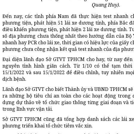
Quang Huy).
Đến nay, các tỉnh phía Nam đã thực hiện test nhanh c
phương tiện, phát hiện 51 lái xe dương tính, phía Bắc đ
điều khiển phương tiện, phát hiện 2 lái xe dương tính. 
số địa phương chưa thống nhất theo hướng dẫn của Bộ Y
nhanh hay PCR cho lái xe, thời gian có hiệu lực của giấy
phương chưa công nhận kết quả test nhanh của địa phư
Đại diện lãnh đạo Sở GTVT TPHCM cho hay, từ nay đến 
nguyên tình hình giãn cách. Từ 1/10 có thể tạm thời c
15/1/2022 và sau 15/1/2022 để điều chỉnh, tuy nhiên mọ
dịch bệnh.
Lãnh đạo Sở GTVT cho biết Thành ủy và UBND TPHCM sẽ x
ra những bộ tiêu chí an toàn cho các hoạt động trong 
dựng dự thảo về tổ chức giao thông từng giai đoạn và t
trong lĩnh vực vận tải.
Sở GTVT TPHCM cũng đã tổng hợp danh sách các lái xe 
phương triển khai tổ chức tiêm vắc xin.