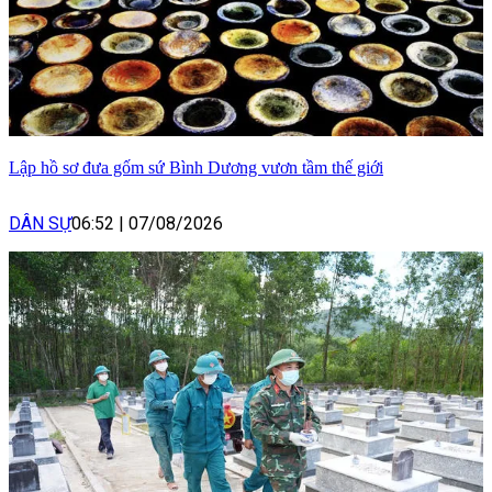
Lập hồ sơ đưa gốm sứ Bình Dương vươn tầm thế giới
DÂN SỰ
06:52
|
07/08/2026