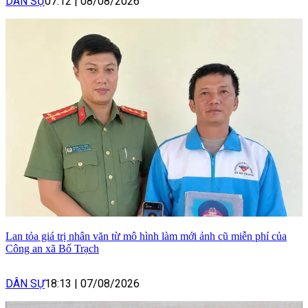
DÂN SỰ
07:12
|
08/08/2026
Lan tỏa giá trị nhân văn từ mô hình làm mới ảnh cũ miễn phí của
Công an xã Bố Trạch
DÂN SỰ
18:13
|
07/08/2026