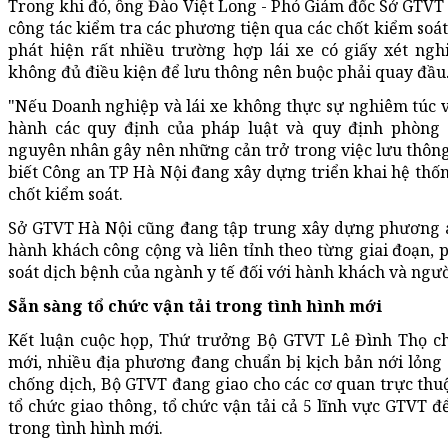
Trong khi đó, ông Đào Việt Long - Phó Giám đốc Sở GTVT 
công tác kiểm tra các phương tiện qua các chốt kiểm soá
phát hiện rất nhiều trường hợp lái xe có giấy xét ng
không đủ điều kiện để lưu thông nên buộc phải quay đầu
"Nếu Doanh nghiệp và lái xe không thực sự nghiêm túc v
hành các quy định của pháp luật và quy định phòng 
nguyên nhân gây nên những cản trở trong việc lưu thông
biết Công an TP Hà Nội đang xây dựng triển khai hệ thố
chốt kiểm soát.
Sở GTVT Hà Nội cũng đang tập trung xây dựng phương án
hành khách công cộng và liên tỉnh theo từng giai đoạn, 
soát dịch bệnh của ngành y tế đối với hành khách và ngư
Sẵn sàng tổ chức vận tải trong tình hình mới
Kết luận cuộc họp, Thứ trưởng Bộ GTVT Lê Đình Thọ cho
mới, nhiều địa phương đang chuẩn bị kịch bản nới lỏng
chống dịch, Bộ GTVT đang giao cho các cơ quan trực th
tổ chức giao thông, tổ chức vận tải cả 5 lĩnh vực GTVT 
trong tình hình mới.