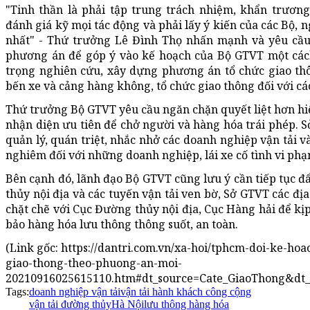
"Tinh thần là phải tập trung trách nhiệm, khẩn trươn
đánh giá kỹ mọi tác động và phải lấy ý kiến của các Bộ,
nhất" - Thứ trưởng Lê Đình Thọ nhấn mạnh và yêu cầu
phương án để góp ý vào kế hoạch của Bộ GTVT một cách
trọng nghiên cứu, xây dựng phương án tổ chức giao thô
bến xe và cảng hàng không, tổ chức giao thông đối với cá
Thứ trưởng Bộ GTVT yêu cầu ngăn chặn quyết liệt hơn hi
nhận diện ưu tiên để chở người và hàng hóa trái phép. 
quản lý, quán triệt, nhắc nhở các doanh nghiệp vận tải và
nghiêm đối với những doanh nghiệp, lái xe cố tình vi phạ
Bên cạnh đó, lãnh đạo Bộ GTVT cũng lưu ý cần tiếp tục 
thủy nội địa và các tuyến vận tải ven bờ, Sở GTVT các đ
chặt chẽ với Cục Đường thủy nội địa, Cục Hàng hải để kị
bảo hàng hóa lưu thông thông suốt, an toàn.
(Link gốc: https://dantri.com.vn/xa-hoi/tphcm-doi-ke-hoa
giao-thong-theo-phuong-an-moi-
20210916025615110.htm#dt_source=Cate_GiaoThong&d
Tags:
doanh nghiệp vận tải
vận tải hành khách công cộng
vận tải đường thủy
Hà Nội
lưu thông hàng hóa