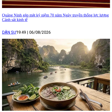
Quảng Ninh gặp mặt kỷ niệm 70 năm Ngày truyền thống lực lượng
Cảnh sát kinh tế
DÂN SỰ
19:49
|
06/08/2026