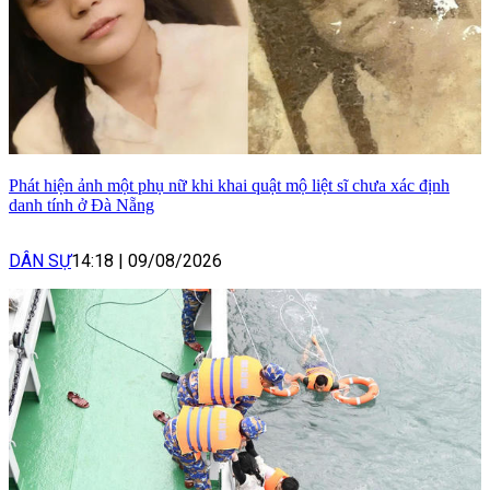
Phát hiện ảnh một phụ nữ khi khai quật mộ liệt sĩ chưa xác định
danh tính ở Đà Nẵng
DÂN SỰ
14:18
|
09/08/2026