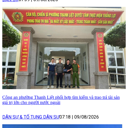
Công an phường Thanh Liệt phối hợp tìm kiếm và trao trả tài sản
giá trị lớn cho người nước ngoài
DÂN SỰ & TỐ TỤNG DÂN SỰ
07:18
|
09/08/2026