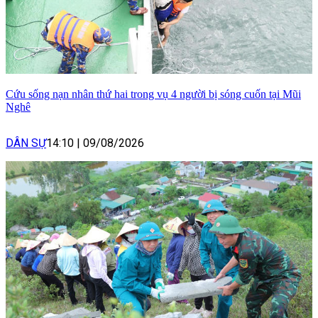
Cứu sống nạn nhân thứ hai trong vụ 4 người bị sóng cuốn tại Mũi
Nghê
DÂN SỰ
14:10
|
09/08/2026