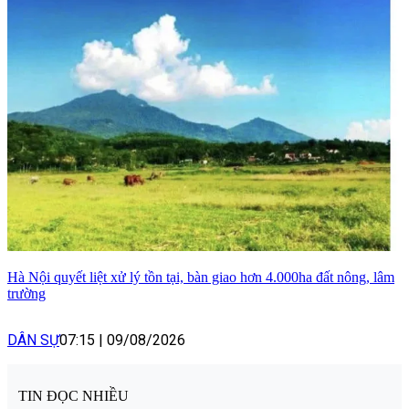
Hà Nội quyết liệt xử lý tồn tại, bàn giao hơn 4.000ha đất nông, lâm
trường
DÂN SỰ
07:15
|
09/08/2026
TIN ĐỌC NHIỀU