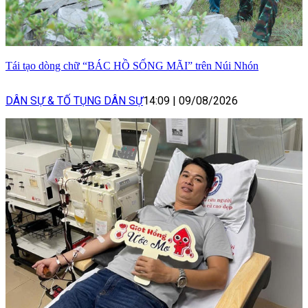
Tái tạo dòng chữ “BÁC HỒ SỐNG MÃI” trên Núi Nhón
DÂN SỰ & TỐ TỤNG DÂN SỰ
14:09
|
09/08/2026