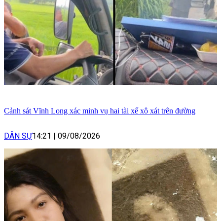
Cảnh sát Vĩnh Long xác minh vụ hai tài xế xô xát trên đường
DÂN SỰ
14:21
|
09/08/2026