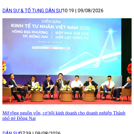
DÂN SỰ & TỐ TỤNG DÂN SỰ
10:19
|
09/08/2026
Mở rộng nguồn vốn, cơ hội kinh doanh cho doanh nghiệp Thành
phố trẻ Đồng Nai
DÂN SỰ
07:39
|
09/08/2026