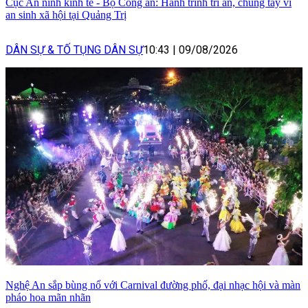
Cục An ninh kinh tế - Bộ Công an: Hành trình tri ân, chung tay vì
an sinh xã hội tại Quảng Trị
DÂN SỰ & TỐ TỤNG DÂN SỰ
10:43
|
09/08/2026
Nghệ An sắp bùng nổ với Carnival đường phố, đại nhạc hội và màn
pháo hoa mãn nhãn