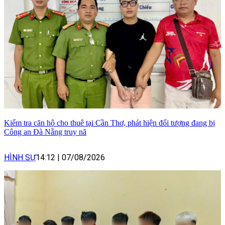
Kiểm tra căn hộ cho thuê tại Cần Thơ, phát hiện đối tượng đang bị
Công an Đà Nẵng truy nã
HÌNH SỰ
14:12
|
07/08/2026