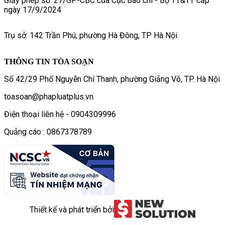
Giấy phép số: 27/GP-CBC của Cục Báo chí - Bộ TT&TT cấp
ngày 17/9/2024
Trụ sở: 142 Trần Phú, phường Hà Đông, TP Hà Nội
THÔNG TIN TÒA SOẠN
Số 42/29 Phố Nguyễn Chí Thanh, phường Giảng Võ, TP. Hà Nội
toasoan@phapluatplus.vn
Điện thoại liên hệ - 0904309996
Quảng cáo : 0867378789
Thiết kế và phát triển bởi