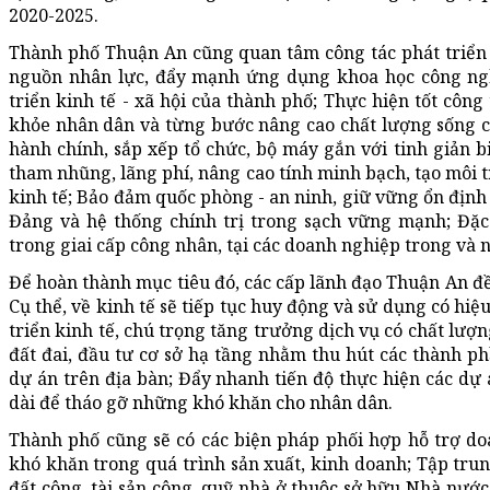
2020-2025.
Thành phố Thuận An cũng quan tâm công tác phát triển 
nguồn nhân lực, đẩy mạnh ứng dụng khoa học công ng
triển kinh tế - xã hội của thành phố; Thực hiện tốt côn
khỏe nhân dân và từng bước nâng cao chất lượng sống củ
hành chính, sắp xếp tổ chức, bộ máy gắn với tinh giản b
tham nhũng, lãng phí, nâng cao tính minh bạch, tạo môi t
kinh tế; Bảo đảm quốc phòng - an ninh, giữ vững ổn định c
Đảng và hệ thống chính trị trong sạch vững mạnh; Đặc
trong giai cấp công nhân, tại các doanh nghiệp trong và 
Để hoàn thành mục tiêu đó, các cấp lãnh đạo Thuận An đề
Cụ thể, về kinh tế sẽ tiếp tục huy động và sử dụng có hi
triển kinh tế, chú trọng tăng trưởng dịch vụ có chất lượn
đất đai, đầu tư cơ sở hạ tầng nhằm thu hút các thành ph
dự án trên địa bàn; Đẩy nhanh tiến độ thực hiện các dự á
dài để tháo gỡ những khó khăn cho nhân dân.
Thành phố cũng sẽ có các biện pháp phối hợp hỗ trợ doan
khó khăn trong quá trình sản xuất, kinh doanh; Tập trung 
đất công, tài sản công, quỹ nhà ở thuộc sở hữu Nhà