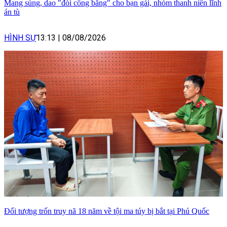
Mang súng, dao "đòi công bằng" cho bạn gái, nhóm thanh niên lĩnh
án tù
HÌNH SỰ
13:13
|
08/08/2026
Đối tượng trốn truy nã 18 năm về tội ma túy bị bắt tại Phú Quốc