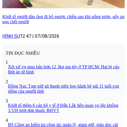
Khởi tố người đàn ông đi bộ ngược chiều sau khi uống rượu, gây tai
nạn chết người
HÌNH SỰ
12:47
|
07/08/2026
TIN ĐỌC NHIỀU
1
Xét xử vụ mua bán hơn 12,3kg ma túy ở TP HCM: Hai bị cáo
lĩnh án tử hình
2
Đồng Nai: Tạm giữ gã thanh niên bạo hành bé gái 11 tuổi con
riêng của người tình
3
Khởi tố thêm 6 cán bộ y tế ở Đắk Lắk liên quan vụ lập khống
3.539 lượt đơn thuốc BHYT
4
Bộ Công an kiểm tra công tác quản lý, giam giữ, giáo dục cải