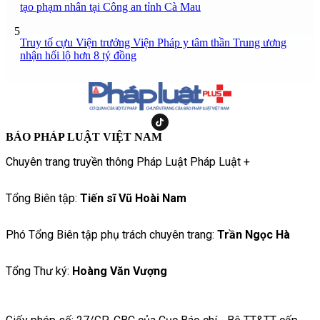
tạo phạm nhân tại Công an tỉnh Cà Mau
5
Truy tố cựu Viện trưởng Viện Pháp y tâm thần Trung ương
nhận hối lộ hơn 8 tỷ đồng
BÁO PHÁP LUẬT VIỆT NAM
Chuyên trang truyền thông Pháp Luật Pháp Luật +
Tổng Biên tập:
Tiến sĩ Vũ Hoài Nam
Phó Tổng Biên tập phụ trách chuyên trang:
Trần Ngọc Hà
Tổng Thư ký:
Hoàng Văn Vượng