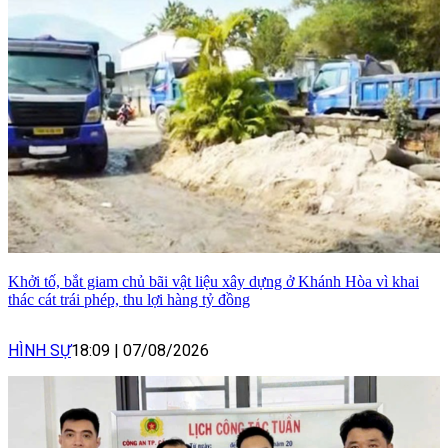
Khởi tố, bắt giam chủ bãi vật liệu xây dựng ở Khánh Hòa vì khai
thác cát trái phép, thu lợi hàng tỷ đồng
HÌNH SỰ
18:09
|
07/08/2026