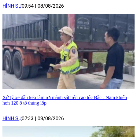
HÌNH SỰ
09:54
|
08/08/2026
Xử lý xe đầu kéo làm rơi mảnh sắt trên cao tốc Bắc - Nam khiến
hơn 120 ô tô thủng lốp
HÌNH SỰ
07:33
|
08/08/2026