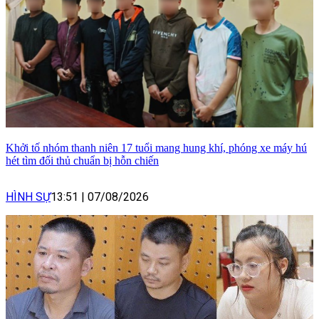
Khởi tố nhóm thanh niên 17 tuổi mang hung khí, phóng xe máy hú
hét tìm đối thủ chuẩn bị hỗn chiến
HÌNH SỰ
13:51
|
07/08/2026