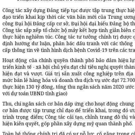
Công tác xây dựng Đảng tiếp tục được tập trung thực hiện
đạo triển khai kịp thời các văn bản mới của Trung ương,
công Đại hội Đảng cấp cơ sở, Đại hội đại biểu Đảng bộ t
Công tác sắp xếp tổ chức bộ máy kết hợp tinh giản biên 
thực hiện nghiêm túc. Công tác tư tưởng chính trị được q
định hướng dư luận, phản bác đấu tranh với các thông t
cấp thông tin về tình hình dịch bệnh Covid-19 trên các tr
Hoạt động của chính quyền thành phố bảo đảm hiệu lực,
triển kinh tế - xã hội chủ yếu đạt chỉ tiêu nghị quyết thàn
hiện đạt và vượt. Giá trị sản xuất công nghiệp trên địa
mức bán lẻ hàng hóa và doanh thu dịch vụ ước đạt 72.700 
thực hiện 130 tỷ đồng, tổng thu ngân sách năm 2020 ước 
với dự toán UBND tỉnh giao)
Thu, chi ngân sách cơ bản đáp ứng cho hoạt động chung
cơ bản được tập trung chỉ đạo để triển khai, trong đó ư
trình trọng điểm; Công tác cải tạo, chỉnh trang đô thị và
hiện kiên quyết, góp phần xây dựng mỹ quan thành phố.
Toàn hệ thống chính trị đã có sự nỗ lực, cố gắng trong 