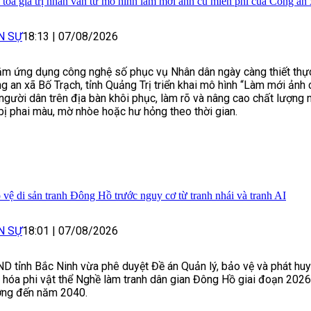
 tỏa giá trị nhân văn từ mô hình làm mới ảnh cũ miễn phí của Công an
N SỰ
18:13
|
07/08/2026
m ứng dụng công nghệ số phục vụ Nhân dân ngày càng thiết thực
g an xã Bố Trạch, tỉnh Quảng Trị triển khai mô hình “Làm mới ảnh 
 người dân trên địa bàn khôi phục, làm rõ và nâng cao chất lượng
bị phai màu, mờ nhòe hoặc hư hỏng theo thời gian.
 vệ di sản tranh Đông Hồ trước nguy cơ từ tranh nhái và tranh AI
N SỰ
18:01
|
07/08/2026
D tỉnh Bắc Ninh vừa phê duyệt Đề án Quản lý, bảo vệ và phát huy 
 hóa phi vật thể Nghề làm tranh dân gian Đông Hồ giai đoạn 202
ng đến năm 2040.