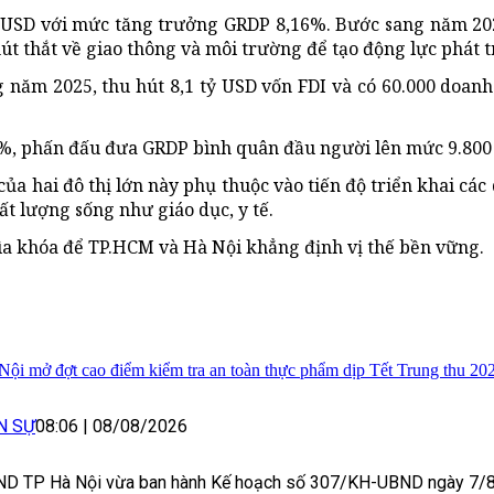
ỷ USD với mức tăng trưởng GRDP 8,16%. Bước sang năm 20
út thắt về giao thông và môi trường để tạo động lực phát t
 năm 2025, thu hút 8,1 tỷ USD vốn FDI và có 60.000 doan
0%, phấn đấu đưa GRDP bình quân đầu người lên mức 9.800
của hai đô thị lớn này phụ thuộc vào tiến độ triển khai các
ất lượng sống như giáo dục, y tế.
chìa khóa để TP.HCM và Hà Nội khẳng định vị thế bền vững.
Nội mở đợt cao điểm kiểm tra an toàn thực phẩm dịp Tết Trung thu 20
N SỰ
08:06
|
08/08/2026
D TP Hà Nội vừa ban hành Kế hoạch số 307/KH-UBND ngày 7/