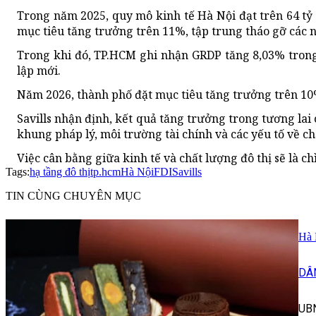
Trong năm 2025, quy mô kinh tế Hà Nội đạt trên 64 t
mục tiêu tăng trưởng trên 11%, tập trung tháo gỡ các n
Trong khi đó, TP.HCM ghi nhận GRDP tăng 8,03% trong
lập mới.
Năm 2026, thành phố đặt mục tiêu tăng trưởng trên 1
Savills nhận định, kết quả tăng trưởng trong tương lai 
khung pháp lý, môi trường tài chính và các yếu tố về ch
Việc cân bằng giữa kinh tế và chất lượng đô thị sẽ là 
Tags:
hạ tầng đô thị
tp.hcm
Hà Nội
FDI
Savills
TIN CÙNG CHUYÊN MỤC
Hà 
DÂ
UBN