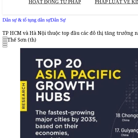
HOẠT ĐỘNG TƯ PHÁP
PHÁP LUẬT VỀ KI
Dân sự & tố tụng dân sự
Dân Sự
TP HCM và Hà Nội thuộc top đầu các đô thị tăng trưởng n
Thế Sơn (th)