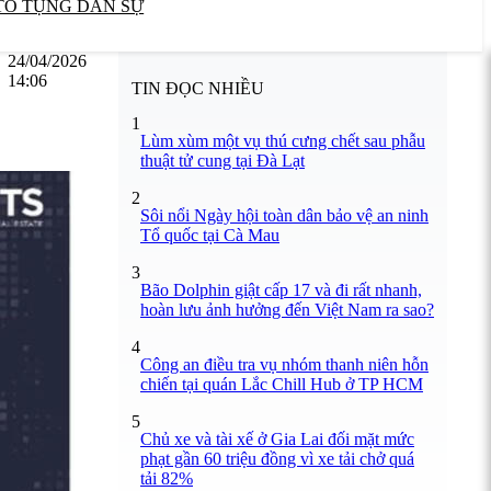
TỐ TỤNG DÂN SỰ
24/04/2026
14:06
TIN ĐỌC NHIỀU
1
Lùm xùm một vụ thú cưng chết sau phẫu
thuật tử cung tại Đà Lạt
2
Sôi nổi Ngày hội toàn dân bảo vệ an ninh
Tổ quốc tại Cà Mau
3
Bão Dolphin giật cấp 17 và đi rất nhanh,
hoàn lưu ảnh hưởng đến Việt Nam ra sao?
4
Công an điều tra vụ nhóm thanh niên hỗn
chiến tại quán Lắc Chill Hub ở TP HCM
5
Chủ xe và tài xế ở Gia Lai đối mặt mức
phạt gần 60 triệu đồng vì xe tải chở quá
tải 82%