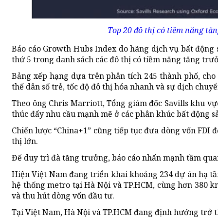
Top 20 đô thị có tiềm năng tăn
Báo cáo Growth Hubs Index do hãng dịch vụ bất động 
thứ 5 trong danh sách các đô thị có tiềm năng tăng trưở
Bảng xếp hạng dựa trên phân tích 245 thành phố, cho
thế dân số trẻ, tốc độ đô thị hóa nhanh và sự dịch chuyể
Theo ông Chris Marriott, Tổng giám đốc Savills khu v
thúc đẩy nhu cầu mạnh mẽ ở các phân khúc bất động sản
Chiến lược “China+1” cũng tiếp tục đưa dòng vốn FDI đ
thị lớn.
Để duy trì đà tăng trưởng, báo cáo nhấn mạnh tầm quan
Hiện Việt Nam đang triển khai khoảng 234 dự án hạ tần
hệ thống metro tại Hà Nội và TP.HCM, cùng hơn 380 km 
và thu hút dòng vốn đầu tư.
Tại Việt Nam, Hà Nội và TP.HCM đang định hướng trở th