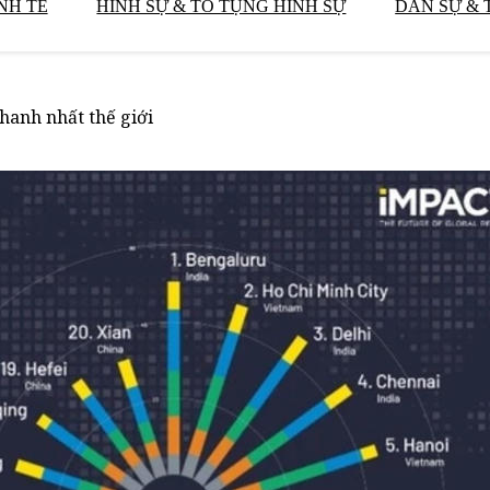
NH TẾ
HÌNH SỰ & TỐ TỤNG HÌNH SỰ
DÂN SỰ & 
hanh nhất thế giới