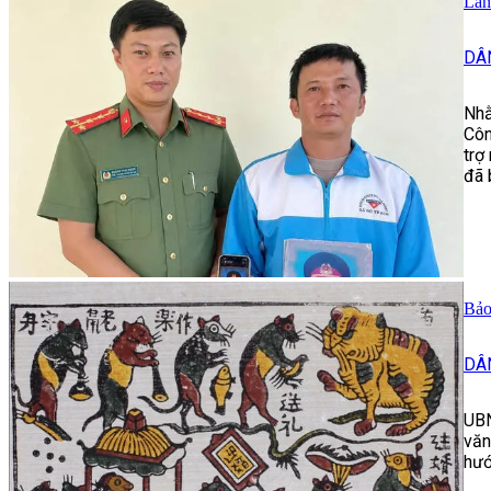
Lan
DÂ
Nhằ
Côn
trợ
đã 
Bảo
DÂ
UBN
văn
hướ