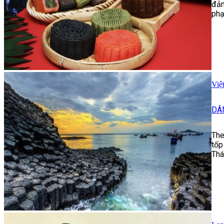
đảm
phạ
Việ
DÂ
The
tốp
Thá