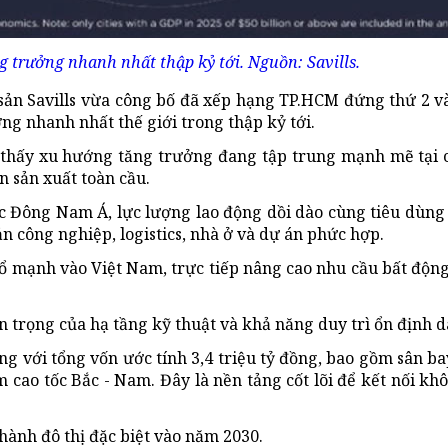
g trưởng nhanh nhất thập kỷ tới. Nguồn: Savills.
sản Savills vừa công bố đã xếp hạng TP.HCM đứng thứ 2 
ng nhanh nhất thế giới trong thập kỷ tới.
 thấy xu hướng tăng trưởng đang tập trung mạnh mẽ tại 
n sản xuất toàn cầu.
ực Đông Nam Á, lực lượng lao động dồi dào cùng tiêu dùng
 công nghiệp, logistics, nhà ở và dự án phức hợp.
ổ mạnh vào Việt Nam, trực tiếp nâng cao nhu cầu bất động 
 trọng của hạ tầng kỹ thuật và khả năng duy trì ổn định d
g với tổng vốn ước tính 3,4 triệu tỷ đồng, bao gồm sân b
cao tốc Bắc - Nam. Đây là nền tảng cốt lõi để kết nối khô
ành đô thị đặc biệt vào năm 2030.