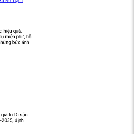
 xã Bố Trạch
, hiệu quả,
cũ miễn phí”, hỗ
 những bức ảnh
giá trị Di sản
6-2035, định