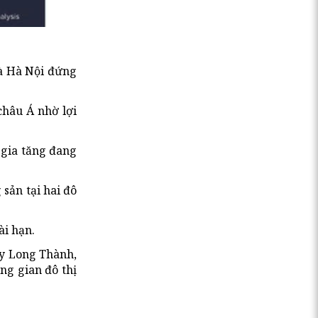
và Hà Nội đứng
châu Á nhờ lợi
 gia tăng đang
sản tại hai đô
ài hạn.
ay Long Thành,
ng gian đô thị