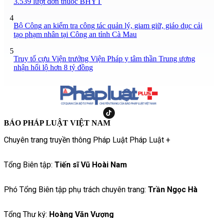
3.539 lượt đơn thuốc BHYT
4
Bộ Công an kiểm tra công tác quản lý, giam giữ, giáo dục cải
tạo phạm nhân tại Công an tỉnh Cà Mau
5
Truy tố cựu Viện trưởng Viện Pháp y tâm thần Trung ương
nhận hối lộ hơn 8 tỷ đồng
BÁO PHÁP LUẬT VIỆT NAM
Chuyên trang truyền thông Pháp Luật Pháp Luật +
Tổng Biên tập:
Tiến sĩ Vũ Hoài Nam
Phó Tổng Biên tập phụ trách chuyên trang:
Trần Ngọc Hà
Tổng Thư ký:
Hoàng Văn Vượng