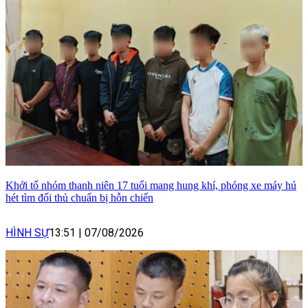
Khởi tố nhóm thanh niên 17 tuổi mang hung khí, phóng xe máy hú
hét tìm đối thủ chuẩn bị hỗn chiến
HÌNH SỰ
13:51
|
07/08/2026