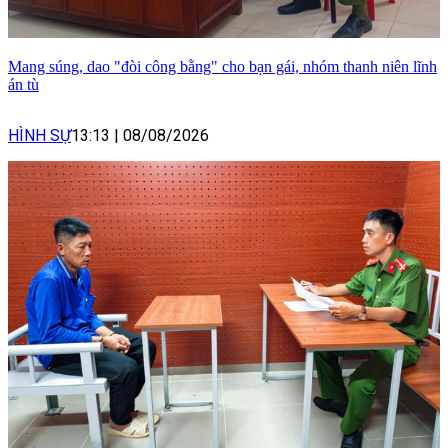
Mang súng, dao "đòi công bằng" cho bạn gái, nhóm thanh niên lĩnh
án tù
HÌNH SỰ
13:13
|
08/08/2026