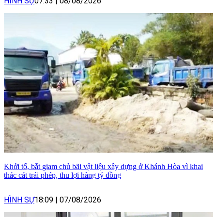
HÌNH SỰ
07:33
|
08/08/2026
Khởi tố, bắt giam chủ bãi vật liệu xây dựng ở Khánh Hòa vì khai
thác cát trái phép, thu lợi hàng tỷ đồng
HÌNH SỰ
18:09
|
07/08/2026