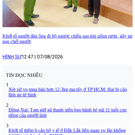
Khởi tố người đàn ông đi bộ ngược chiều sau khi uống rượu, gây tai
nạn chết người
HÌNH SỰ
12:47
|
07/08/2026
TIN ĐỌC NHIỀU
1
Xét xử vụ mua bán hơn 12,3kg ma túy ở TP HCM: Hai bị cáo
lĩnh án tử hình
2
Đồng Nai: Tạm giữ gã thanh niên bạo hành bé gái 11 tuổi con
riêng của người tình
3
Khởi tố thêm 6 cán bộ y tế ở Đắk Lắk liên quan vụ lập khống