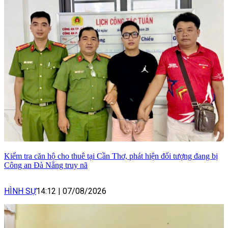
Kiểm tra căn hộ cho thuê tại Cần Thơ, phát hiện đối tượng đang bị
Công an Đà Nẵng truy nã
HÌNH SỰ
14:12
|
07/08/2026