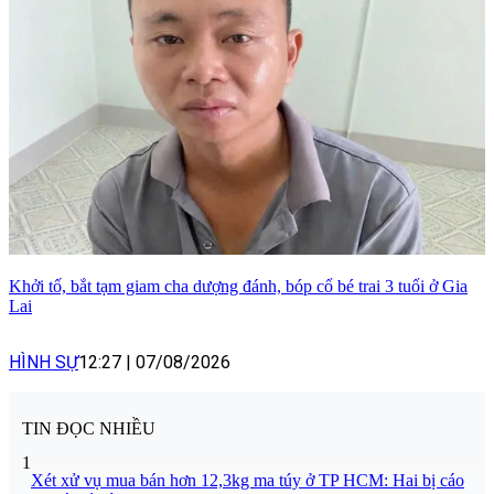
Khởi tố, bắt tạm giam cha dượng đánh, bóp cổ bé trai 3 tuổi ở Gia
Lai
HÌNH SỰ
12:27
|
07/08/2026
TIN ĐỌC NHIỀU
1
Xét xử vụ mua bán hơn 12,3kg ma túy ở TP HCM: Hai bị cáo