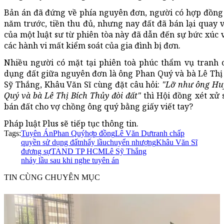
Bản án đã đứng về phía nguyên đơn, người có hợp đồn
năm trước, tiền thu đủ, nhưng nay đất đã bán lại quay
của một luật sư từ phiên tòa này đã dẫn đến sự bức xúc 
các hành vi mất kiểm soát của gia đình bị đơn.
Nhiều người có mặt tại phiên toà phúc thẩm vụ tran
dụng đất giữa nguyên đơn là ông Phan Quý và bà Lê Thị 
Sỹ Thắng, Khâu Văn Sĩ cùng đặt câu hỏi:
"Lỡ như ông Hu
Quý và bà Lê Thị Bích Thủy đòi đất"
thì Hội đồng xét xử 
bán đất cho vợ chồng ông quý bằng giấy viết tay?
Pháp luật Plus sẽ tiếp tục thông tin.
Tags:
Tuyên Án
Phan Quý
hợp đồng
Lê Văn Dư
tranh chấp
quyền sử dụng đất
nhẩy lầu
chuyển nhượng
Khâu Văn Sĩ
đương sự
TAND TP HCM
Lê Sỹ Thắng
nhảy lầu sau khi nghe tuyên án
TIN CÙNG CHUYÊN MỤC