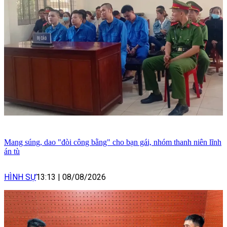
Mang súng, dao "đòi công bằng" cho bạn gái, nhóm thanh niên lĩnh
án tù
HÌNH SỰ
13:13
|
08/08/2026