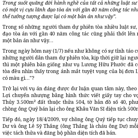
Trong suốt quãng đời hành nghề của tất cả những luật sư
có một vị cựu lãnh đạo tòa án với gần 40 năm công tác nh
thể tưởng tượng được lại có một bản án như vậy”.
Trong số những người tham dự phiên tòa nhiều luật sư,
đạo tòa án với gần 40 năm công tác cũng phải thốt lên
một bản án như vậy…
Trong ngày hôm nay (1/7) nếu như không có sự tỉnh táo c
những người dân tham dự phiên tòa, kịp thời giữ lại ngư
thì một phiên bản giống như vụ Lương Hữu Phước đã có
tòa đều nhìn thấy trong ánh mắt tuyệt vọng của bị đơn L
có màu gì…"?
Trở lại với vụ án đáng được dư luận quan tâm này, the
Lợi chuyển nhượng bằng hình thức viết giấy tay cho v
Thủy 3.500m² đất thuộc thửa 504, tờ bản đồ số 40, ph
chồng ông Quý bán lại cho ông Khâu Văn Sĩ diện tích 500m
Tiếp đó, ngày 18/4/2009, vợ chồng ông Quý tiếp tục ch
Dư và ông Lê Sỹ Thắng (ông Thắng là cháu ông Dư) mỗi 
việc tách thửa và đăng bộ phần diện tích đã bán.