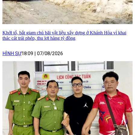
Khởi tố, bắt giam chủ bãi vật liệu xây dựng ở Khánh Hòa vì khai
thác cát trái phép, thu lợi hàng tỷ đồng
HÌNH SỰ
18:09
|
07/08/2026