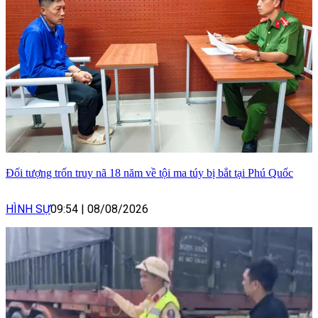
Đối tượng trốn truy nã 18 năm về tội ma túy bị bắt tại Phú Quốc
HÌNH SỰ
09:54
|
08/08/2026