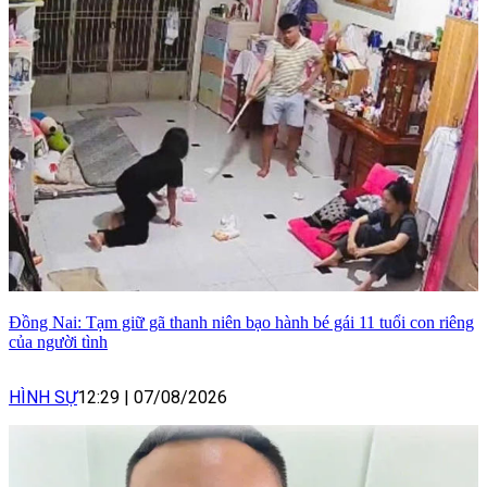
Đồng Nai: Tạm giữ gã thanh niên bạo hành bé gái 11 tuổi con riêng
của người tình
HÌNH SỰ
12:29
|
07/08/2026