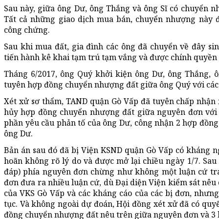
Sau này, giữa ông Dư, ông Thắng và ông Sĩ có chuyển n
Tất cả những giao dịch mua bán, chuyển nhượng này 
công chứng.
Sau khi mua đất, gia đình các ông đã chuyển về đây sin
tiến hành kê khai tạm trú tạm vắng và được chính quyền 
Tháng 6/2017, ông Quý khởi kiện ông Dư, ông Thắng, ô
tuyên hợp đồng chuyển nhượng đất giữa ông Quý với các ô
Xét xử sơ thẩm, TAND quận Gò Vấp đã tuyên chấp nhận 
hủy hợp đồng chuyển nhượng đất giữa nguyên đơn với 
phần yêu cầu phản tố của ông Dư, công nhận 2 hợp đồn
ông Dư.
Bản án sau đó đã bị Viện KSND quận Gò Vấp có kháng n
hoãn không rõ lý do và được mở lại chiều ngày 1/7. Sau
đáp) phía nguyên đơn chừng như không một luận cứ tran
đơn đưa ra nhiều luận cứ, dù Đại diện Viện kiểm sát nê
của VKS Gò Vấp và các kháng cáo của các bị đơn, nhưng
tục. Và không ngoài dự đoán, Hội đồng xét xử đã có quyế
đồng chuyển nhượng đất nêu trên giữa nguyên đơn và 3 b