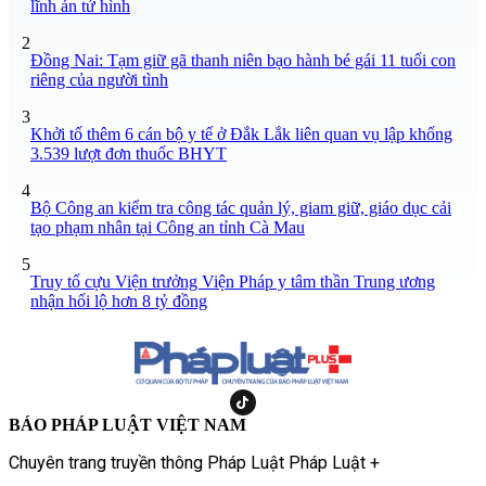
lĩnh án tử hình
2
Đồng Nai: Tạm giữ gã thanh niên bạo hành bé gái 11 tuổi con
riêng của người tình
3
Khởi tố thêm 6 cán bộ y tế ở Đắk Lắk liên quan vụ lập khống
3.539 lượt đơn thuốc BHYT
4
Bộ Công an kiểm tra công tác quản lý, giam giữ, giáo dục cải
tạo phạm nhân tại Công an tỉnh Cà Mau
5
Truy tố cựu Viện trưởng Viện Pháp y tâm thần Trung ương
nhận hối lộ hơn 8 tỷ đồng
BÁO PHÁP LUẬT VIỆT NAM
Chuyên trang truyền thông Pháp Luật Pháp Luật +