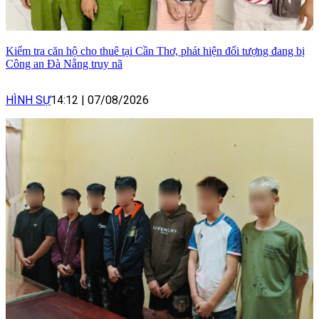
Kiểm tra căn hộ cho thuê tại Cần Thơ, phát hiện đối tượng đang bị
Công an Đà Nẵng truy nã
HÌNH SỰ
14:12
|
07/08/2026