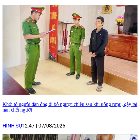
Khởi tố người đàn ông đi bộ ngược chiều sau khi uống rượu, gây tai
nạn chết người
HÌNH SỰ
12:47
|
07/08/2026